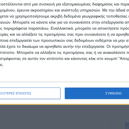
στέλλονται από μια συσκευή για εξατομικευμένες διαφημίσεις και περ
εχομένου, έρευνα ακροατηρίου και ανάπτυξη υπηρεσιών.
Με την άδειά σα
χεται να χρησιμοποιήσουμε ακριβή δεδομένα γεωγραφικής τοποθεσίας 
ών. Μπορείτε να κάνετε κλικ για να συναινέσετε στην επεξεργασία απ
ς περιγράφεται παραπάνω. Εναλλακτικά, μπορείτε να αποκτήσετε πρό
ίες και να αλλάξετε τις προτιμήσεις σας πριν συναινέσετε ή να αρνηθεί
ποια επεξεργασία των προσωπικών σας δεδομένων ενδέχεται να μην απ
λά έχετε το δικαίωμα να αρνηθείτε αυτήν την επεξεργασία. Οι προτιμήσ
ιστότοπο. Μπορείτε να αλλάξετε τις προτιμήσεις σας ή να ανακαλέσετε
στρέφοντας σε αυτόν τον ιστότοπο και κάνοντας κλικ στο κουμπί "Απ
ρίδα ΝΕΟΣ ΑΓΩΝ στο Google News!
ς.
οχή της Καρδίτσας και ευρύτερα της Θεσσαλίας
ΣΣΟΤΕΡΕΣ ΕΠΙΛΟΓΕΣ
ΣΥΜΦΩΝΩ
ΕΠΟΜΕΝΟ ΑΡΘΡΟ
Σε πρώτο ενικό 3/10/2023