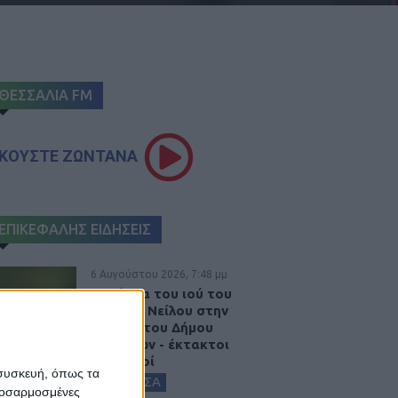
ΘΕΣΣΑΛΙΑ FM
ΚΟΥΣΤΕ ΖΩΝΤΑΝΑ
ΕΠΙΚΕΦΑΛΗΣ ΕΙΔΗΣΕΙΣ
6 Αυγούστου 2026, 7:48 μμ
Κρούσμα του ιού του
Δυτικού Νείλου στην
Κυψέλη του Δήμου
Σοφάδων - έκτακτοι
ψεκασμοί
 συσκευή, όπως τα
ΚΑΡΔΙΤΣΑ
προσαρμοσμένες