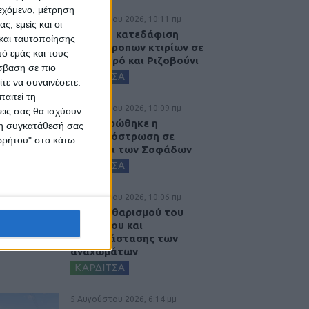
ιεχόμενο, μέτρηση
6 Αυγούστου 2026, 10:11 πμ
ς, εμείς και οι
Ξεκινά η κατεδάφιση
και ταυτοποίησης
ετοιμόρροπων κτιρίων σε
ό εμάς και τους
Αγναντερό και Ριζοβούνι
σβαση σε πιο
ΚΑΡΔΙΤΣΑ
τε να συναινέσετε.
αιτεί τη
6 Αυγούστου 2026, 10:09 πμ
εις σας θα ισχύουν
Ολοκληρώθηκε η
 τη συγκατάθεσή σας
ασφαλτόστρωση σε
ορρήτου" στο κάτω
τμήματα των Σοφάδων
ΚΑΡΔΙΤΣΑ
6 Αυγούστου 2026, 10:06 πμ
Έργο καθαρισμού του
Ρογόζινου και
αποκατάστασης των
αναχωμάτων
ΚΑΡΔΙΤΣΑ
5 Αυγούστου 2026, 6:14 μμ