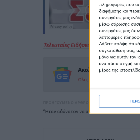
πληροφορίες που απο
διαφήμισης και περι
συνεργάτες μας ενδέ
μέσω σάρωσης συσκευ
συνεργάτες μας όπω
λεπτομερείς πληροφορ
Λάβετε υπόψη ότι κά
Τελευταίες Ειδήσεις Σήμερα
συγκατάθεσή σας, αλ
μόνο για αυτόν τον 
ανά πάσα στιγμή επι
Ακολούθησε την εφημε
μέρος της ιστοσελίδα
Όλες οι εξελίξεις στην περι
ΠΕΡΙ
ΠΡΟΗΓΟΥΜΕΝΟ ΑΡΘΡΟ
“Ηταν αδύνατον να αντιμετωπιστεί...”