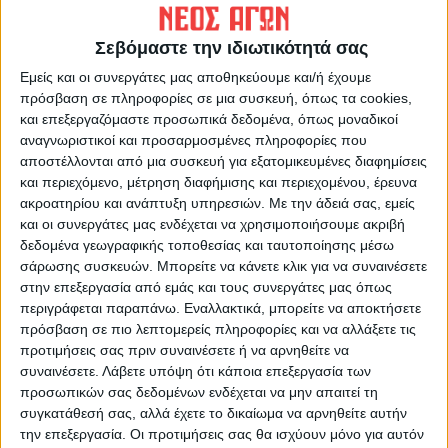
ΠΡΟΗΓΟΥΜΕΝΟ ΑΡΘΡΟ
ΕΠΟΜΕΝΟ ΑΡΘΡΟ
Γκολ στα... ερτζιανά 4/1/2023
Εργασίες συντήρησης και
Σεβόμαστε την ιδιωτικότητά σας
αναβάθμισης σχολικών
συγκροτημάτων στο Δήμο
Εμείς και οι συνεργάτες μας αποθηκεύουμε και/ή έχουμε
Καρδίτσας
πρόσβαση σε πληροφορίες σε μια συσκευή, όπως τα cookies,
και επεξεργαζόμαστε προσωπικά δεδομένα, όπως μοναδικοί
αναγνωριστικοί και προσαρμοσμένες πληροφορίες που
αποστέλλονται από μια συσκευή για εξατομικευμένες διαφημίσεις
και περιεχόμενο, μέτρηση διαφήμισης και περιεχομένου, έρευνα
ακροατηρίου και ανάπτυξη υπηρεσιών.
Με την άδειά σας, εμείς
και οι συνεργάτες μας ενδέχεται να χρησιμοποιήσουμε ακριβή
δεδομένα γεωγραφικής τοποθεσίας και ταυτοποίησης μέσω
σάρωσης συσκευών. Μπορείτε να κάνετε κλικ για να συναινέσετε
στην επεξεργασία από εμάς και τους συνεργάτες μας όπως
ΝΕΟΣ ΑΓΩΝ
περιγράφεται παραπάνω. Εναλλακτικά, μπορείτε να αποκτήσετε
https://neosagon.gr
πρόσβαση σε πιο λεπτομερείς πληροφορίες και να αλλάξετε τις
προτιμήσεις σας πριν συναινέσετε ή να αρνηθείτε να
Η Αρχαιότερη Καθημερινή Πρωινή Εφημερίδα της Καρδίτσας
συναινέσετε.
Λάβετε υπόψη ότι κάποια επεξεργασία των
προσωπικών σας δεδομένων ενδέχεται να μην απαιτεί τη
συγκατάθεσή σας, αλλά έχετε το δικαίωμα να αρνηθείτε αυτήν
την επεξεργασία. Οι προτιμήσεις σας θα ισχύουν μόνο για αυτόν