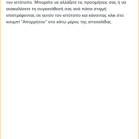
τον ιστότοπο. Μπορείτε να αλλάξετε τις προτιμήσεις σας ή να
ανακαλέσετε τη συγκατάθεσή σας ανά πάσα στιγμή
ΠΑΡΟΜΟΙΑ ΑΡΘΡΑ
επιστρέφοντας σε αυτόν τον ιστότοπο και κάνοντας κλικ στο
κουμπί "Απορρήτου" στο κάτω μέρος της ιστοσελίδας.
RADIO INTERVIEWS
Στενό Πρέσινγκ 8/8/2026