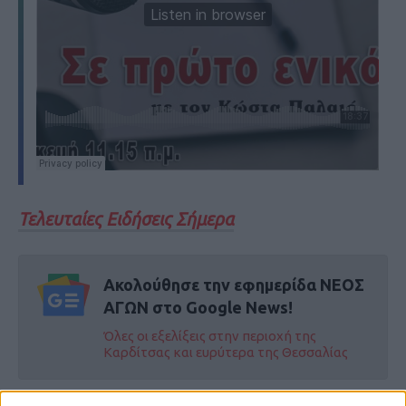
Τελευταίες Ειδήσεις Σήμερα
Ακολούθησε την εφημερίδα ΝΕΟΣ
ΑΓΩΝ στο Google News!
Όλες οι εξελίξεις στην περιοχή της
Καρδίτσας και ευρύτερα της Θεσσαλίας