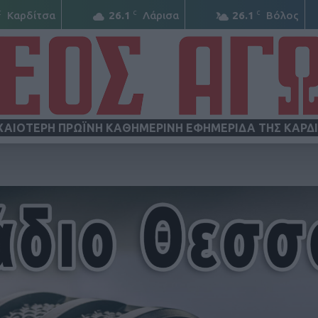
C
C
C
Καρδίτσα
26.1
Λάρισα
26.1
Βόλος
ΧΑΙΟΤΕΡΗ ΠΡΩΪΝΗ ΚΑΘΗΜΕΡΙΝΗ ΕΦΗΜΕΡΙΔΑ ΤΗΣ ΚΑΡΔ
ΝΕΟΣ
ΑΓΩΝ