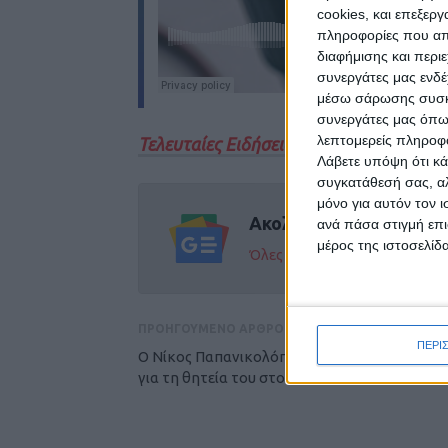
cookies, και επεξε
πληροφορίες που απο
διαφήμισης και περι
συνεργάτες μας ενδέ
μέσω σάρωσης συσκευ
συνεργάτες μας όπω
λεπτομερείς πληροφορ
Τελευταίες Ειδήσεις Σήμερα
Λάβετε υπόψη ότι κά
συγκατάθεσή σας, αλ
μόνο για αυτόν τον 
Ακολούθησε την εφημε
ανά πάσα στιγμή επι
μέρος της ιστοσελίδα
Όλες οι εξελίξεις στην περι
ΠΡΟΗΓΟΥΜΕΝΟ ΑΡΘΡΟ
ΠΕΡΙ
Ο Νίκος Παπανικολόπουλος εφ όλης της ύλης
για τη θητεία του στον ΑΣΚ