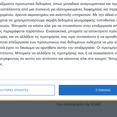
ργαζόμαστε προσωπικά δεδομένα, όπως μοναδικοί αναγνωριστικοί και 
στέλλονται από μια συσκευή για εξατομικευμένες διαφημίσεις και περ
εχομένου, έρευνα ακροατηρίου και ανάπτυξη υπηρεσιών.
Με την άδειά σα
χεται να χρησιμοποιήσουμε ακριβή δεδομένα γεωγραφικής τοποθεσίας 
ών. Μπορείτε να κάνετε κλικ για να συναινέσετε στην επεξεργασία απ
ς περιγράφεται παραπάνω. Εναλλακτικά, μπορείτε να αποκτήσετε πρό
ίες και να αλλάξετε τις προτιμήσεις σας πριν συναινέσετε ή να αρνηθεί
ποια επεξεργασία των προσωπικών σας δεδομένων ενδέχεται να μην απ
λά έχετε το δικαίωμα να αρνηθείτε αυτήν την επεξεργασία. Οι προτιμήσ
ιστότοπο. Μπορείτε να αλλάξετε τις προτιμήσεις σας ή να ανακαλέσετε
ρίδα ΝΕΟΣ ΑΓΩΝ στο Google News!
στρέφοντας σε αυτόν τον ιστότοπο και κάνοντας κλικ στο κουμπί "Απ
ς.
οχή της Καρδίτσας και ευρύτερα της Θεσσαλίας
ΕΠΟΜΕΝΟ ΑΡΘΡΟ
ΣΣΟΤΕΡΕΣ ΕΠΙΛΟΓΕΣ
ΣΥΜΦΩΝΩ
Αυτοψία στις βίλες γνωστής οικογένειας Ρομά
στη Λάρισα από Πολεοδομία και ΔΕΔΔΗΕ μετά
την επιχείρηση της ΕΛΑΣ