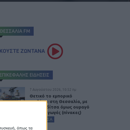
ΘΕΣΣΑΛΙΑ FM
ΚΟΥΣΤΕ ΖΩΝΤΑΝΑ
ΕΠΙΚΕΦΑΛΗΣ ΕΙΔΗΣΕΙΣ
7 Αυγούστου 2026, 10:52 πμ
Θετικό το εμπορικό
ισοζύγιο στη Θεσσαλία, με
την Καρδίτσα όμως ουραγό
στις εξαγωγές (πίνακες)
ΚΑΡΔΙΤΣΑ
 συσκευή, όπως τα