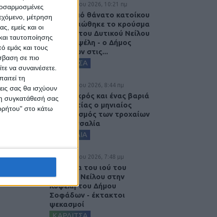
7 Αυγούστου 2026, 10:21 πμ
προσαρμοσμένες
Μετά από θάνατο κατοίκου
ιεχόμενο, μέτρηση
επιβεβαιώθηκε το κρούσμα
ς, εμείς και οι
του ιού του Δυτικού Νείλου
και ταυτοποίησης
στην Κυψέλη - ο Δήμος
ό εμάς και τους
Σοφάδων στις...
σβαση σε πιο
ΚΑΡΔΙΤΣΑ
τε να συναινέσετε.
αιτεί τη
7 Αυγούστου 2026, 8:44 πμ
εις σας θα ισχύουν
Ένας νεκρός και ένας βαριά
 τη συγκατάθεσή σας
τραυματίας ο μηνιαίος
ορρήτου" στο κάτω
απολογισμός των τροχαίων
στη Θεσσαλία
ΘΕΣΣΑΛΙΑ
6 Αυγούστου 2026, 7:48 μμ
Κρούσμα του ιού του
Δυτικού Νείλου στην
Κυψέλη του Δήμου
Σοφάδων - έκτακτοι
ψεκασμοί
ΚΑΡΔΙΤΣΑ