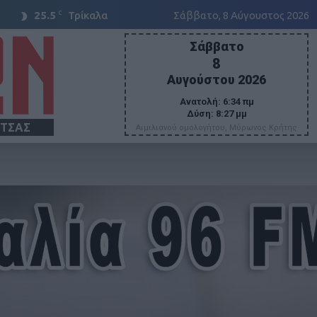
C
25.5
Τρίκαλα
Σάββατο, 8 Αύγουστος 2026
Σάββατο
8
Αυγούστου 2026
Ανατολή:
6:34 πμ
Δύση:
8:27 μμ
ΙΤΣΑΣ
Αιμιλιανού ομολογήτου, Μύρωνος Κρήτης