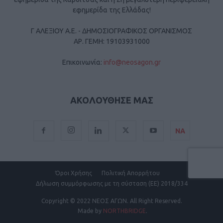
εφημερίδα της Ελλάδας!
Γ ΑΛΕΞΙΟΥ Α.Ε. - ΔΗΜΟΣΙΟΓΡΑΦΙΚΟΣ ΟΡΓΑΝΙΣΜΟΣ
ΑΡ. ΓΕΜΗ: 19103931000
Επικοινωνία:
info@neosagon.gr
ΑΚΟΛΟΥΘΗΣΕ ΜΑΣ
ΝΑ
Όροι Χρήσης
Πολιτική Απορρήτου
Δήλωση συμμόρφωσης με τη σύσταση (ΕΕ) 2018/334
Copyright
© 2022 ΝΕΟΣ ΑΓΩΝ.
All Right Reserved.
Made by
NORTHBRIDGE
.