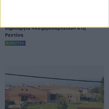
8 Αυγούστου 2026, 9:41 πμ
Δωρεά ακινήτου και μελέτης για τη
δημιουργία «Κειμηλιοαρχείου» στη
Ρεντίνα
ΚΑΡΔΙΤΣΑ