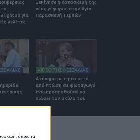
εριφέρειας
Ξεκίνησε η κατασκευή της
 το
νέας γέφυρας στην Αγία
Brighton για
Παρασκευή Τεμπών
κές μελέτες
ΕΣΣΑΛΙΑΣ
VIDEO ΤΗΣ ΘΕΣΣΑΛΙΑΣ
Ατύχημα με ιερέα μετά
 ημερίδα
από πτώση σε φωταγωγό
κεντρικής
ενώ προσπαθούσε να
πιάσει τον σκύλο του
 συσκευή, όπως τα