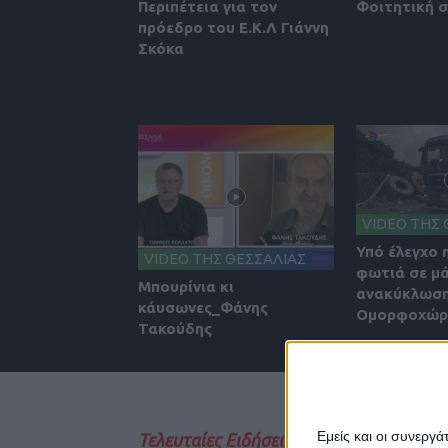
Περιπέτεια για τον
Φοιτητική 
πρόεδρο του Ε.Κ.Λ Γιάννη
Σκόκα
VIDEO ΤΗΣ 
Υπό έλεγχο 
VIDEO ΤΗΣ ΘΕΣΣΑΛΙΑΣ
φωτιά σε μ
Μπουρίνια κι
ανακύκλωση
κάυσωνες_Φάνης
Ομορφοχώρι
Τακούδης
Εμείς και οι συνεργ
Τελευταίες Ειδήσεις Σήμερα