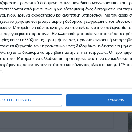
ργαζόμαστε προσωπικά δεδομένα, όπως μοναδικοί αναγνωριστικοί και 
στέλλονται από μια συσκευή για εξατομικευμένες διαφημίσεις και περ
εχομένου, έρευνα ακροατηρίου και ανάπτυξη υπηρεσιών.
Με την άδειά σα
ρίδα ΝΕΟΣ ΑΓΩΝ στο Google News!
χεται να χρησιμοποιήσουμε ακριβή δεδομένα γεωγραφικής τοποθεσίας 
Α
ών. Μπορείτε να κάνετε κλικ για να συναινέσετε στην επεξεργασία απ
οχή της Καρδίτσας και ευρύτερα της Θεσσαλίας
ς περιγράφεται παραπάνω. Εναλλακτικά, μπορείτε να αποκτήσετε πρό
ίες και να αλλάξετε τις προτιμήσεις σας πριν συναινέσετε ή να αρνηθεί
ποια επεξεργασία των προσωπικών σας δεδομένων ενδέχεται να μην απ
λά έχετε το δικαίωμα να αρνηθείτε αυτήν την επεξεργασία. Οι προτιμήσ
ΕΠΟΜΕΝΟ ΑΡΘΡΟ
ιστότοπο. Μπορείτε να αλλάξετε τις προτιμήσεις σας ή να ανακαλέσετε
Επιστήμονες βρήκαν ζωή κάτω από ηφαίστειο
στρέφοντας σε αυτόν τον ιστότοπο και κάνοντας κλικ στο κουμπί "Απ
στους 370 βαθμούς Κελσίου
ς.
ΣΣΟΤΕΡΕΣ ΕΠΙΛΟΓΕΣ
ΣΥΜΦΩΝΩ
ινή Εφημερίδα της Καρδίτσας