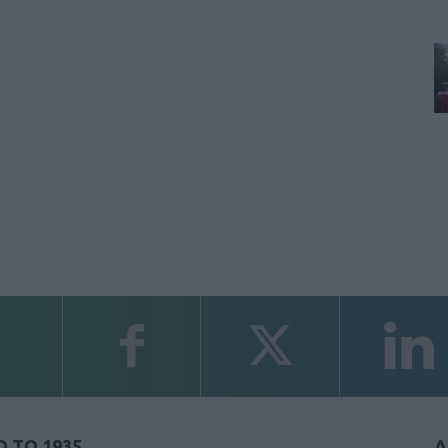
 ΤΟ 1935
Α