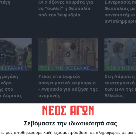
στέγη
Οι 9 άξονες Κουρέτα για
Συνεργασία π
να "σωθεί" η Θεσσαλία
Θεσσαλίας με
από την λειψυδρία
πανεπιστήμιο 
αντιπλημμυρι
ΘΕΣΣΑΛΙΑΣ
VIDEO ΤΗΣ ΘΕΣΣΑΛΙΑΣ
VIDEO ΤΗΣ Θ
η μεγάλη
Τέλος στα δωρεάν
Στη Λάρισα η
άνδρα
απογευματινά χειρουργία
επιστημονική
ς στο
- Ανησυχία για αύξηση της
των ΩΡΛ της 
 Λάρισας
αναμονής
Ελλάδας
Σεβόμαστε την ιδιωτικότητά σας
άτες μας αποθηκεύουμε και/ή έχουμε πρόσβαση σε πληροφορίες σε μια