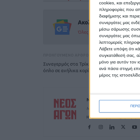
cookies, και επεξε
πληροφορίες που απο
διαφήμισης και περι
Ακολούθησε την εφημε
συνεργάτες μας ενδέ
μέσω σάρωσης συσκευ
Όλες οι εξελίξεις στην περι
συνεργάτες μας όπω
λεπτομερείς πληροφορ
Λάβετε υπόψη ότι κά
συγκατάθεσή σας, αλ
ΠΡΟΗΓΟΥΜΕΝΟ ΑΡΘΡΟ
μόνο για αυτόν τον 
Συναγερμός στα Τρίκαλα: Άγνωστος έβγαλε
ανά πάσα στιγμή επι
όπλο σε ανήλικα κορίτσια!
μέρος της ιστοσελίδα
ΝΕΟΣ ΑΓΩΝ
ΠΕΡΙ
https://neosagon.gr
Η Αρχαιότερη Καθημερινή Πρω