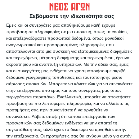
Σεβόμαστε την ιδιωτικότητά σας
Εμείς και οι συνεργάτες μας αποθηκεύουμε και/ή έχουμε
πρόσβαση σε πληροφορίες σε μια συσκευή, όπως τα cookies,
και επεξεργαζόμαστε προσωπικά δεδομένα, όπως μοναδικοί
αναγνωριστικοί και προσαρμοσμένες πληροφορίες που
ΝΕΟΣ ΑΓΩΝ
αποστέλλονται από μια συσκευή για εξατομικευμένες διαφημίσεις
https://neosagon.gr
και περιεχόμενο, μέτρηση διαφήμισης και περιεχομένου, έρευνα
Η Αρχαιότερη Καθημερινή Πρωινή Εφημερίδα της Καρδίτσας
ακροατηρίου και ανάπτυξη υπηρεσιών.
Με την άδειά σας, εμείς
και οι συνεργάτες μας ενδέχεται να χρησιμοποιήσουμε ακριβή
δεδομένα γεωγραφικής τοποθεσίας και ταυτοποίησης μέσω
σάρωσης συσκευών. Μπορείτε να κάνετε κλικ για να συναινέσετε
στην επεξεργασία από εμάς και τους συνεργάτες μας όπως
περιγράφεται παραπάνω. Εναλλακτικά, μπορείτε να αποκτήσετε
ΠΑΡΟΜΟΙΑ ΑΡΘΡΑ
πρόσβαση σε πιο λεπτομερείς πληροφορίες και να αλλάξετε τις
προτιμήσεις σας πριν συναινέσετε ή να αρνηθείτε να
συναινέσετε.
Λάβετε υπόψη ότι κάποια επεξεργασία των
προσωπικών σας δεδομένων ενδέχεται να μην απαιτεί τη
συγκατάθεσή σας, αλλά έχετε το δικαίωμα να αρνηθείτε αυτήν
την επεξεργασία. Οι προτιμήσεις σας θα ισχύουν μόνο για αυτόν