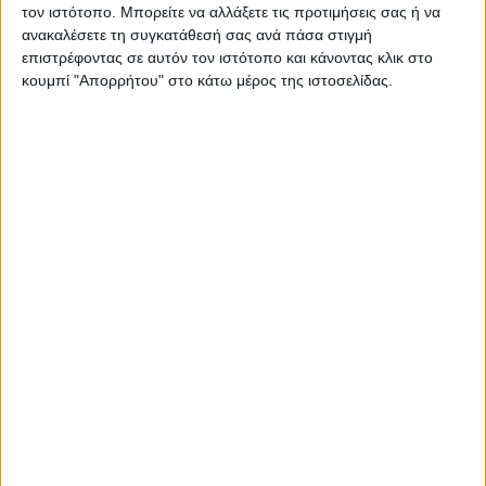
τον ιστότοπο. Μπορείτε να αλλάξετε τις προτιμήσεις σας ή να
ανακαλέσετε τη συγκατάθεσή σας ανά πάσα στιγμή
επιστρέφοντας σε αυτόν τον ιστότοπο και κάνοντας κλικ στο
κουμπί "Απορρήτου" στο κάτω μέρος της ιστοσελίδας.
ΚΑΡΔΙΤΣΑ
Τη ρυθμιστική θήρας για τη νέα κυνηγετική
περίοδο εξέδωσε το Δασαρχείο
Καρδίτσας