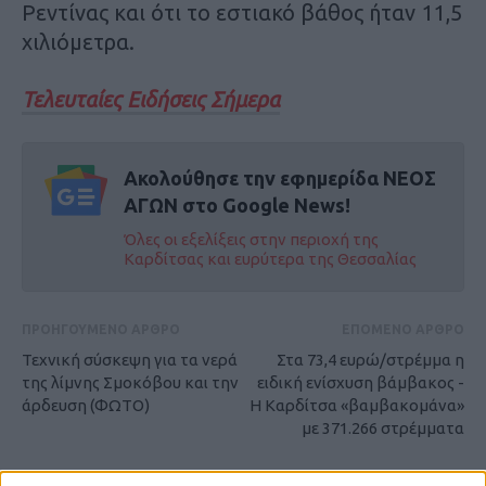
Ρεντίνας και ότι το εστιακό βάθος ήταν 11,5
χιλιόμετρα.
Τελευταίες Ειδήσεις Σήμερα
Ακολούθησε την εφημερίδα ΝΕΟΣ
ΑΓΩΝ στο Google News!
Όλες οι εξελίξεις στην περιοχή της
Καρδίτσας και ευρύτερα της Θεσσαλίας
ΠΡΟΗΓΟΥΜΕΝΟ ΑΡΘΡΟ
ΕΠΟΜΕΝΟ ΑΡΘΡΟ
Τεχνική σύσκεψη για τα νερά
Στα 73,4 ευρώ/στρέμμα η
της λίμνης Σμοκόβου και την
ειδική ενίσχυση βάμβακος -
άρδευση (ΦΩΤΟ)
Η Καρδίτσα «βαμβακομάνα»
με 371.266 στρέμματα