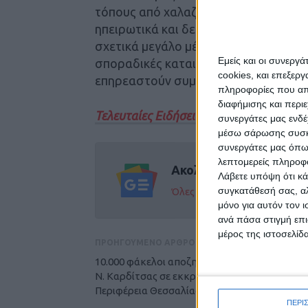
τόπους από χαλαζοπτώσεις. Επισημαί
ηπειρωτικά και δευτερευόντως στην Π
σχετικά μεγάλο μέγεθος. Στην υπόλο
Εμείς και οι συνεργ
σποραδικές καταιγίδες, με παροδικά 
cookies, και επεξε
επηρεαστούν συμπεριλαμβάνονται οι 
πληροφορίες που απο
διαφήμισης και περι
Τελευταίες Ειδήσεις Σήμερα
συνεργάτες μας ενδέ
μέσω σάρωσης συσκευ
συνεργάτες μας όπω
λεπτομερείς πληροφορ
Ακολούθησε την εφημε
Λάβετε υπόψη ότι κά
συγκατάθεσή σας, αλ
Όλες οι εξελίξεις στην περι
μόνο για αυτόν τον 
ανά πάσα στιγμή επι
μέρος της ιστοσελίδα
ΠΡΟΗΓΟΥΜΕΝΟ ΑΡΘΡΟ
10.000 φάκελοι αποζημιώσεων αγροτών στο
Ν. Καρδίτσας σε εκκρεμότητα ελέγχου από τ
Περιφέρεια Θεσσαλίας
ΠΕΡΙ