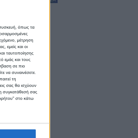
 συσκευή, όπως τα
προσαρμοσμένες
ιεχόμενο, μέτρηση
ς, εμείς και οι
και ταυτοποίησης
ό εμάς και τους
σβαση σε πιο
τε να συναινέσετε.
αιτεί τη
εις σας θα ισχύουν
 τη συγκατάθεσή σας
ορρήτου" στο κάτω