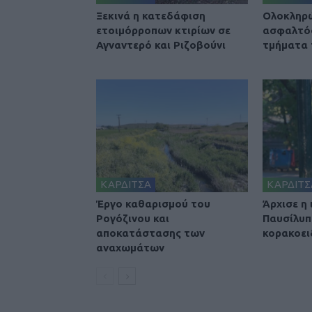
Ξεκινά η κατεδάφιση
Ολοκληρ
ετοιμόρροπων κτιρίων σε
ασφαλτό
Αγναντερό και Ριζοβούνι
τμήματα
ΚΑΡΔΙΤΣΑ
ΚΑΡΔΙΤΣ
Έργο καθαρισμού του
Άρχισε η
Ρογόζινου και
Παυσίλυπ
αποκατάστασης των
κορακοει
αναχωμάτων