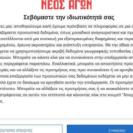
νεται ότι στα Επτάνησα, στα δυτικά
ελοπόννησο το χαλάζι ενδέχεται να έχει
Σεβόμαστε την ιδιωτικότητά σας
ιπη χώρα θα εκδηλωθούν επίσης βροχές και
άτες μας αποθηκεύουμε και/ή έχουμε πρόσβαση σε πληροφορίες σε μια
έντονα φαινόμενα. Στις περιοχές που θα
ργαζόμαστε προσωπικά δεδομένα, όπως μοναδικοί αναγνωριστικοί και 
πόλεις της Αθήνας και της Θεσσαλονίκης.
στέλλονται από μια συσκευή για εξατομικευμένες διαφημίσεις και περ
εχομένου, έρευνα ακροατηρίου και ανάπτυξη υπηρεσιών.
Με την άδειά σα
χεται να χρησιμοποιήσουμε ακριβή δεδομένα γεωγραφικής τοποθεσίας 
ών. Μπορείτε να κάνετε κλικ για να συναινέσετε στην επεξεργασία απ
ς περιγράφεται παραπάνω. Εναλλακτικά, μπορείτε να αποκτήσετε πρό
ίες και να αλλάξετε τις προτιμήσεις σας πριν συναινέσετε ή να αρνηθεί
ρίδα ΝΕΟΣ ΑΓΩΝ στο Google News!
ποια επεξεργασία των προσωπικών σας δεδομένων ενδέχεται να μην απ
λά έχετε το δικαίωμα να αρνηθείτε αυτήν την επεξεργασία. Οι προτιμήσ
οχή της Καρδίτσας και ευρύτερα της Θεσσαλίας
ιστότοπο. Μπορείτε να αλλάξετε τις προτιμήσεις σας ή να ανακαλέσετε
στρέφοντας σε αυτόν τον ιστότοπο και κάνοντας κλικ στο κουμπί "Απ
ς.
ΕΠΟΜΕΝΟ ΑΡΘΡΟ
Ενεργοποιείται η έκτακτη στήριξη των
ην
κτηνοτρόφων λόγω ζωονόσων
ΣΣΟΤΕΡΕΣ ΕΠΙΛΟΓΕΣ
ΣΥΜΦΩΝΩ