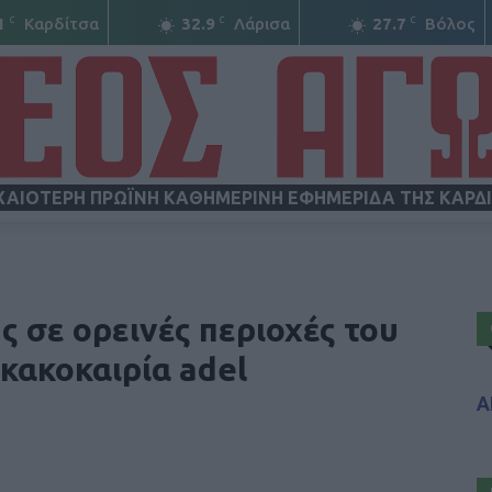
C
C
C
1
Καρδίτσα
32.9
Λάρισα
27.7
Βόλος
ΧΑΙΟΤΕΡΗ ΠΡΩΪΝΗ ΚΑΘΗΜΕΡΙΝΗ ΕΦΗΜΕΡΙΔΑ ΤΗΣ ΚΑΡΔ
ΝΕΟΣ
 σε ορεινές περιοχές του
 κακοκαιρία adel
Α
ΑΓΩΝ