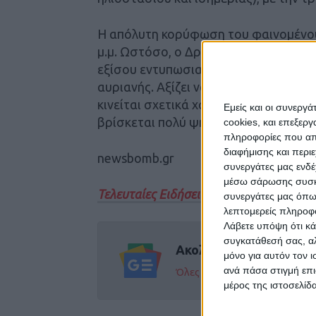
Η απόλυτη κορύφωση του φαινομένου 
μ.μ. Ωστόσο, ο Δρ. Μπράουν διευκρινί
εξίσου εντυπωσιακό τόσο κατά τη διά
αυριανής. Αξίζει να σημειωθεί ότι γι
κινείται σχετικά χαμηλά στον ορίζοντ
Εμείς και οι συνεργ
βρίσκεται πολύ ψηλά.
cookies, και επεξε
πληροφορίες που απο
διαφήμισης και περι
newsbomb.gr
συνεργάτες μας ενδέ
μέσω σάρωσης συσκευ
Τελευταίες Ειδήσεις Σήμερα
συνεργάτες μας όπω
λεπτομερείς πληροφορ
Λάβετε υπόψη ότι κά
συγκατάθεσή σας, αλ
Ακολούθησε την εφημε
μόνο για αυτόν τον 
ανά πάσα στιγμή επι
Όλες οι εξελίξεις στην περι
μέρος της ιστοσελίδα