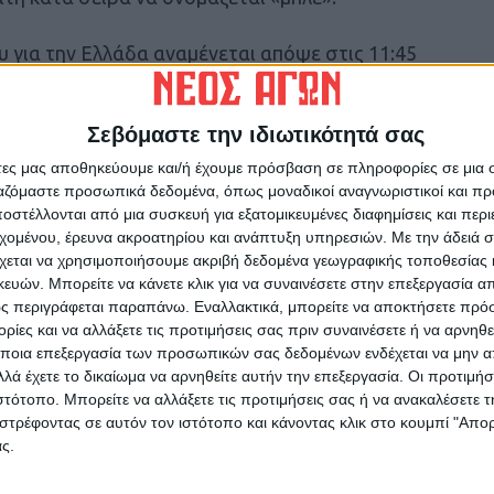
για την Ελλάδα αναμένεται απόψε στις 11:45
ζει ότι το φεγγάρι θα φαίνεται ολόκληρο και
ρκεια της αποψινής νύχτας όσο και της
Σεβόμαστε την ιδιωτικότητά σας
α εμάς στο βόρειο ημισφαίριο η Σελήνη θα
α, σε αντίθεση με το νότιο ημισφαίριο όπου θα
άτες μας αποθηκεύουμε και/ή έχουμε πρόσβαση σε πληροφορίες σε μια
ργαζόμαστε προσωπικά δεδομένα, όπως μοναδικοί αναγνωριστικοί και 
στέλλονται από μια συσκευή για εξατομικευμένες διαφημίσεις και περ
εχομένου, έρευνα ακροατηρίου και ανάπτυξη υπηρεσιών.
Με την άδειά σα
χεται να χρησιμοποιήσουμε ακριβή δεδομένα γεωγραφικής τοποθεσίας 
ών. Μπορείτε να κάνετε κλικ για να συναινέσετε στην επεξεργασία απ
ς περιγράφεται παραπάνω. Εναλλακτικά, μπορείτε να αποκτήσετε πρό
ίες και να αλλάξετε τις προτιμήσεις σας πριν συναινέσετε ή να αρνηθεί
ποια επεξεργασία των προσωπικών σας δεδομένων ενδέχεται να μην απ
λά έχετε το δικαίωμα να αρνηθείτε αυτήν την επεξεργασία. Οι προτιμήσ
ρίδα ΝΕΟΣ ΑΓΩΝ στο Google News!
ιστότοπο. Μπορείτε να αλλάξετε τις προτιμήσεις σας ή να ανακαλέσετε
στρέφοντας σε αυτόν τον ιστότοπο και κάνοντας κλικ στο κουμπί "Απ
οχή της Καρδίτσας και ευρύτερα της Θεσσαλίας
ς.