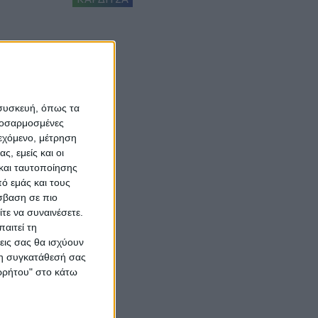
 συσκευή, όπως τα
προσαρμοσμένες
ιεχόμενο, μέτρηση
ς, εμείς και οι
και ταυτοποίησης
ό εμάς και τους
σβαση σε πιο
τε να συναινέσετε.
αιτεί τη
εις σας θα ισχύουν
 τη συγκατάθεσή σας
ορρήτου" στο κάτω