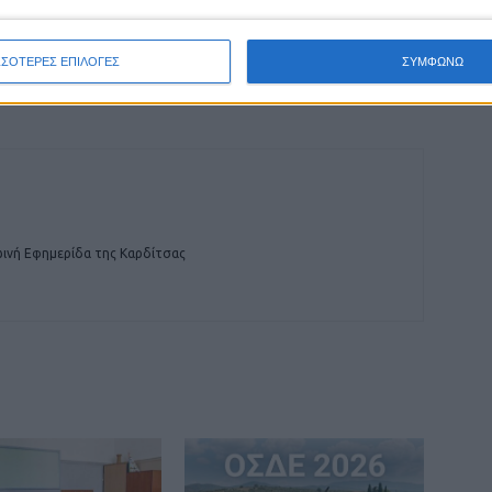
ΕΠΟΜΕΝΟ ΑΡΘΡΟ
Νέος συνθετικός χλοοτάπητας θα τοποθετηθεί
ΣΣΟΤΕΡΕΣ ΕΠΙΛΟΓΕΣ
ΣΥΜΦΩΝΩ
υ
στο γήπεδο 5Χ5 στη Μαγούλα
ινή Εφημερίδα της Καρδίτσας