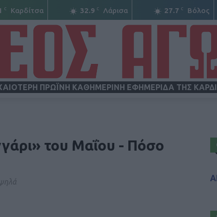
C
C
C
1
Καρδίτσα
32.9
Λάρισα
27.7
Βόλος
ΧΑΙΟΤΕΡΗ ΠΡΩΪΝΗ ΚΑΘΗΜΕΡΙΝΗ ΕΦΗΜΕΡΙΔΑ ΤΗΣ ΚΑΡΔ
ΝΕΟΣ
γάρι» του Μαΐου - Πόσο
Α
 ψηλά
ΑΓΩΝ