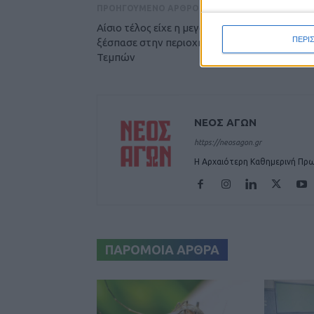
ΠΡΟΗΓΟΥΜΕΝΟ ΑΡΘΡΟ
Αίσιο τέλος είχε η μεγάλη πυρκαγιά που
ΠΕΡΙ
ξέσπασε στην περιοχή των Γόννων του Δήμο
Τεμπών
ΝΕΟΣ ΑΓΩΝ
https://neosagon.gr
Η Αρχαιότερη Καθημερινή Πρω
ΠΑΡΟΜΟΙΑ ΑΡΘΡΑ