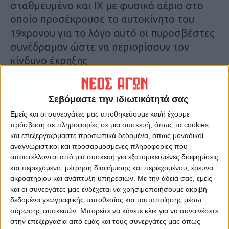
σταθμευμένο και ΙΧ με φυσικό αέριο στο
οποίο προσέκρουσε το αυτοκίνητο του
19χρονου για το λόγο αυτό οι πυροσβέστες
συνέδραμαν ώστε να περιορίσουν τον
κίνδυνο έκρηξης
Δείτε εικόνα σήμερα το πρωί από το χώρο
Σεβόμαστε την ιδιωτικότητά σας
του τροχαίου:
Εμείς και οι συνεργάτες μας αποθηκεύουμε και/ή έχουμε
πρόσβαση σε πληροφορίες σε μια συσκευή, όπως τα cookies,
και επεξεργαζόμαστε προσωπικά δεδομένα, όπως μοναδικοί
αναγνωριστικοί και προσαρμοσμένες πληροφορίες που
αποστέλλονται από μια συσκευή για εξατομικευμένες διαφημίσεις
και περιεχόμενο, μέτρηση διαφήμισης και περιεχομένου, έρευνα
ακροατηρίου και ανάπτυξη υπηρεσιών.
Με την άδειά σας, εμείς
και οι συνεργάτες μας ενδέχεται να χρησιμοποιήσουμε ακριβή
Τελευταίες Ειδήσεις Σήμερα
δεδομένα γεωγραφικής τοποθεσίας και ταυτοποίησης μέσω
σάρωσης συσκευών. Μπορείτε να κάνετε κλικ για να συναινέσετε
στην επεξεργασία από εμάς και τους συνεργάτες μας όπως