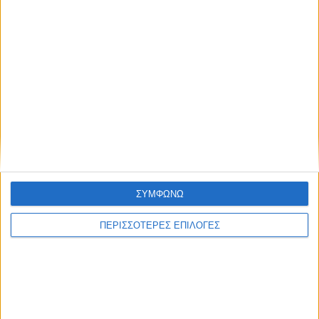
ΘΕΣΣΑΛΙΑ
Σοκ στον Αλμυρό – 41χρονος βίασε την
ΣΥΜΦΩΝΩ
κόρη της συζύγου του
ΠΕΡΙΣΣΟΤΕΡΕΣ ΕΠΙΛΟΓΕΣ