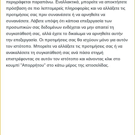
Ακολούθησε την εφημερίδα ΝΕΟΣ
περιγράφεται παραπάνω. Εναλλακτικά, μπορείτε να αποκτήσετε
πρόσβαση σε πιο λεπτομερείς πληροφορίες και να αλλάξετε τις
ΑΓΩΝ στο Google News!
προτιμήσεις σας πριν συναινέσετε ή να αρνηθείτε να
Όλες οι εξελίξεις στην περιοχή της
συναινέσετε.
Λάβετε υπόψη ότι κάποια επεξεργασία των
Καρδίτσας και ευρύτερα της Θεσσαλίας
προσωπικών σας δεδομένων ενδέχεται να μην απαιτεί τη
συγκατάθεσή σας, αλλά έχετε το δικαίωμα να αρνηθείτε αυτήν
την επεξεργασία. Οι προτιμήσεις σας θα ισχύουν μόνο για αυτόν
ΠΡΟΗΓΟΥΜΕΝΟ ΑΡΘΡΟ
ΕΠΟΜΕΝΟ ΑΡΘΡΟ
τον ιστότοπο. Μπορείτε να αλλάξετε τις προτιμήσεις σας ή να
Τελετή λήξης 39ου φεστιβάλ
Ουκρανία: Ρωσικές
ανακαλέσετε τη συγκατάθεσή σας ανά πάσα στιγμή
ερασιτεχνικού θεάτρου
αεροπορικές επιθέσεις στο
επιστρέφοντας σε αυτόν τον ιστότοπο και κάνοντας κλικ στο
Καρδίτσας
Κίεβο και την περιφέρεια της
κουμπί "Απορρήτου" στο κάτω μέρος της ιστοσελίδας.
Λβιβ
ΝΕΟΣ ΑΓΩΝ