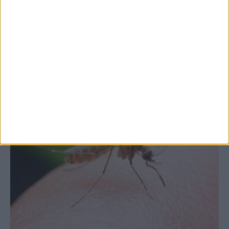
Θεσσαλία, με την Καρδίτσα όμως ουραγό
στις εξαγωγές (πίνακες)
ΚΑΡΔΙΤΣΑ