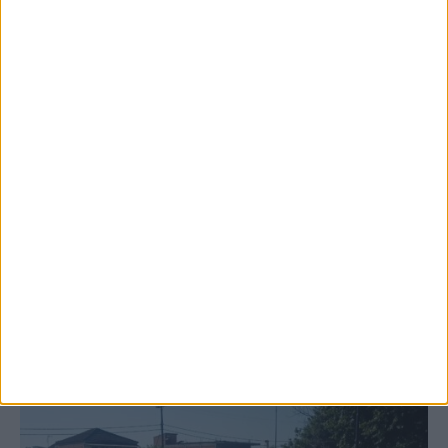
6 Αυγούστου 2026, 10:11 πμ
Ξεκινά η κατεδάφιση ετοιμόρροπων
κτιρίων σε Αγναντερό και Ριζοβούνι
ΚΑΡΔΙΤΣΑ