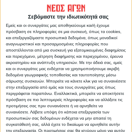
ΠΡΟΗΓΟΥΜΕΝΟ ΑΡΘΡΟ
ΕΠΟΜΕΝΟ ΑΡΘΡΟ
Ποιά είναι η ευχή σας για το
Ο Χρήστος Δεληγιάννης στο
2026
Ράδιο Θεσσαλία 96 για τα
Σεβόμαστε την ιδιωτικότητά σας
τέσσερα μεγαλα ματς του
Εμείς και οι συνεργάτες μας αποθηκεύουμε και/ή έχουμε
ΑΣΚ
πρόσβαση σε πληροφορίες σε μια συσκευή, όπως τα cookies,
και επεξεργαζόμαστε προσωπικά δεδομένα, όπως μοναδικοί
αναγνωριστικοί και προσαρμοσμένες πληροφορίες που
αποστέλλονται από μια συσκευή για εξατομικευμένες διαφημίσεις
και περιεχόμενο, μέτρηση διαφήμισης και περιεχομένου, έρευνα
ακροατηρίου και ανάπτυξη υπηρεσιών.
Με την άδειά σας, εμείς
και οι συνεργάτες μας ενδέχεται να χρησιμοποιήσουμε ακριβή
δεδομένα γεωγραφικής τοποθεσίας και ταυτοποίησης μέσω
σάρωσης συσκευών. Μπορείτε να κάνετε κλικ για να συναινέσετε
στην επεξεργασία από εμάς και τους συνεργάτες μας όπως
ΝΕΟΣ ΑΓΩΝ
περιγράφεται παραπάνω. Εναλλακτικά, μπορείτε να αποκτήσετε
https://neosagon.gr
πρόσβαση σε πιο λεπτομερείς πληροφορίες και να αλλάξετε τις
Η Αρχαιότερη Καθημερινή Πρωινή Εφημερίδα της Καρδίτσας
προτιμήσεις σας πριν συναινέσετε ή να αρνηθείτε να
συναινέσετε.
Λάβετε υπόψη ότι κάποια επεξεργασία των
προσωπικών σας δεδομένων ενδέχεται να μην απαιτεί τη
συγκατάθεσή σας, αλλά έχετε το δικαίωμα να αρνηθείτε αυτήν
την επεξεργασία. Οι προτιμήσεις σας θα ισχύουν μόνο για αυτόν