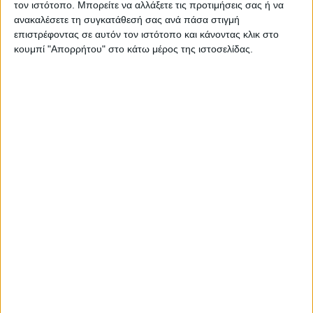
τον ιστότοπο. Μπορείτε να αλλάξετε τις προτιμήσεις σας ή να
ανακαλέσετε τη συγκατάθεσή σας ανά πάσα στιγμή
ΠΑΡΟΜΟΙΑ ΑΡΘΡΑ
επιστρέφοντας σε αυτόν τον ιστότοπο και κάνοντας κλικ στο
κουμπί "Απορρήτου" στο κάτω μέρος της ιστοσελίδας.
RADIO INTERVIEWS
Στενό Πρέσινγκ 8/8/2026