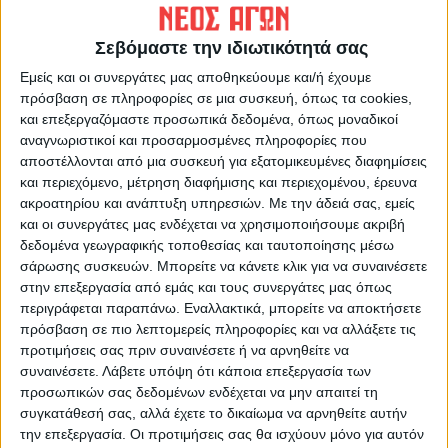
ΠΡΟΗΓΟΥΜΕΝΟ ΑΡΘΡΟ
ΕΠΟΜΕΝΟ ΑΡΘΡΟ
Πρωινό μαγκαζίνο 28/5/2022
Ξεκίνησε η συγκομιδή
Σεβόμαστε την ιδιωτικότητά σας
ροδάκινων στον Τύρναβο, τα
κεράσια έπεσαν στα 1,20 στην
Εμείς και οι συνεργάτες μας αποθηκεύουμε και/ή έχουμε
Αγιά
πρόσβαση σε πληροφορίες σε μια συσκευή, όπως τα cookies,
και επεξεργαζόμαστε προσωπικά δεδομένα, όπως μοναδικοί
αναγνωριστικοί και προσαρμοσμένες πληροφορίες που
αποστέλλονται από μια συσκευή για εξατομικευμένες διαφημίσεις
και περιεχόμενο, μέτρηση διαφήμισης και περιεχομένου, έρευνα
ακροατηρίου και ανάπτυξη υπηρεσιών.
Με την άδειά σας, εμείς
και οι συνεργάτες μας ενδέχεται να χρησιμοποιήσουμε ακριβή
δεδομένα γεωγραφικής τοποθεσίας και ταυτοποίησης μέσω
σάρωσης συσκευών. Μπορείτε να κάνετε κλικ για να συναινέσετε
στην επεξεργασία από εμάς και τους συνεργάτες μας όπως
ΝΕΟΣ ΑΓΩΝ
περιγράφεται παραπάνω. Εναλλακτικά, μπορείτε να αποκτήσετε
https://neosagon.gr
πρόσβαση σε πιο λεπτομερείς πληροφορίες και να αλλάξετε τις
προτιμήσεις σας πριν συναινέσετε ή να αρνηθείτε να
Η Αρχαιότερη Καθημερινή Πρωινή Εφημερίδα της Καρδίτσας
συναινέσετε.
Λάβετε υπόψη ότι κάποια επεξεργασία των
προσωπικών σας δεδομένων ενδέχεται να μην απαιτεί τη
συγκατάθεσή σας, αλλά έχετε το δικαίωμα να αρνηθείτε αυτήν
την επεξεργασία. Οι προτιμήσεις σας θα ισχύουν μόνο για αυτόν