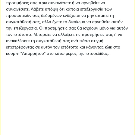
προτιμήσεις σας πριν συναινέσετε ή να αρνηθείτε να
Ακολούθησε την εφημερίδα ΝΕΟΣ
συναινέσετε.
Λάβετε υπόψη ότι κάποια επεξεργασία των
ΑΓΩΝ στο Google News!
προσωπικών σας δεδομένων ενδέχεται να μην απαιτεί τη
συγκατάθεσή σας, αλλά έχετε το δικαίωμα να αρνηθείτε αυτήν
Όλες οι εξελίξεις στην περιοχή της
την επεξεργασία. Οι προτιμήσεις σας θα ισχύουν μόνο για αυτόν
Καρδίτσας και ευρύτερα της Θεσσαλίας
τον ιστότοπο. Μπορείτε να αλλάξετε τις προτιμήσεις σας ή να
ανακαλέσετε τη συγκατάθεσή σας ανά πάσα στιγμή
επιστρέφοντας σε αυτόν τον ιστότοπο και κάνοντας κλικ στο
ΠΡΟΗΓΟΥΜΕΝΟ ΑΡΘΡΟ
ΕΠΟΜΕΝΟ ΑΡΘΡΟ
κουμπί "Απορρήτου" στο κάτω μέρος της ιστοσελίδας.
«Στοπ» στους
Νέο πανελλήνιο ρεκόρ ο
πλειστηριασμούς στη
Καραλής, νέο παγκόσμιο ο...
Θεσσαλία βάζει η Περιφέρεια
εξωγήινος Ντουπλάντις
Θεοδόσης Κατσάρας