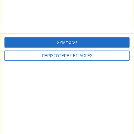
ΑΘΛΗΤΙΚΑ
To ρόστερ της Αναγέννησης και οι ρόλοι
στο νέο μοντέλο διοίκησης
ΣΥΜΦΩΝΩ
ΠΕΡΙΣΣΟΤΕΡΕΣ ΕΠΙΛΟΓΕΣ
ΘΕΣΣΑΛΙΑ FM
ΑΚΟΥΣΤΕ ΖΩΝΤΑΝΑ
ΕΠΙΚΕΦΑΛΗΣ ΕΙΔΗΣΕΙΣ