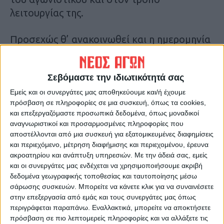
λειτουργίας της.
Προσεχώς θ’ ανακοινωθεί και η ημερομηνία
έναρξης της προετοιμασίας που θα γίνει υπό
τις οδηγίες του έμπειρου Καρδιτσιώτη
Σεβόμαστε την ιδιωτικότητά σας
προπονητή Σπύρου Παππά που θα είναι ο
επικεφαλής του αγωνιστικού φέτος.
Εμείς και οι συνεργάτες μας αποθηκεύουμε και/ή έχουμε
πρόσβαση σε πληροφορίες σε μια συσκευή, όπως τα cookies,
και επεξεργαζόμαστε προσωπικά δεδομένα, όπως μοναδικοί
Στη ΦΩΤΟ οι κάρτες διαρκείας της
αναγνωριστικοί και προσαρμοσμένες πληροφορίες που
Αναγέννησης που κοστίζουν 50 ευρώ και οι
αποστέλλονται από μια συσκευή για εξατομικευμένες διαφημίσεις
και περιεχόμενο, μέτρηση διαφήμισης και περιεχομένου, έρευνα
κάτοχοι θα πορούν να παρακολουθήσουν
ακροατηρίου και ανάπτυξη υπηρεσιών.
Με την άδειά σας, εμείς
όλους τους αγώνες στο πρωτάθλημα αλλά
και οι συνεργάτες μας ενδέχεται να χρησιμοποιήσουμε ακριβή
και στα φιλικά παιχνίδια.
δεδομένα γεωγραφικής τοποθεσίας και ταυτοποίησης μέσω
σάρωσης συσκευών. Μπορείτε να κάνετε κλικ για να συναινέσετε
στην επεξεργασία από εμάς και τους συνεργάτες μας όπως
Τελευταίες Ειδήσεις Σήμερα
περιγράφεται παραπάνω. Εναλλακτικά, μπορείτε να αποκτήσετε
πρόσβαση σε πιο λεπτομερείς πληροφορίες και να αλλάξετε τις