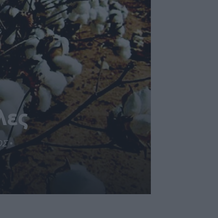
λες
Σ •