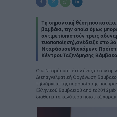
Tη σημαντική θέση που κατέχε
βαμβάκι, την οποία όμως μπορ
αντιμετωπιστούν τρεις αδυναμ
τυοποποίηση),ανέδειξε στο 3
ΝταράουσεΜωχάμεντ Προϊστά
ΚέντρουΤαξινόμησης Βάμβακο
Ο κ. Νταράουσε ήταν ένας εκτων ο
Διεπαγγελματική Οργάνωση Βάμβακο
τηδιάρκεια της παρουσίασης πουπραγ
Ελληνικού Βαμβακιού από το2016 μέχ
διαθέτει τα καλύτερα ποιοτικά χαρακ