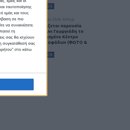
ς, εμείς και οι
ΚΑΡΔΙΤΣΑ
και ταυτοποίησης
ό εμάς και τους
σβαση σε πιο
5 Αυγούστου 2026, 4:04 μμ
τε να συναινέσετε.
Εγκαινιάζεται παρουσία
του Άδωνι Γεωργιάδη το
αιτεί τη
ανακαινισμένο Κέντρο
εις σας θα ισχύουν
Υγείας Σοφάδων (ΦΩΤΟ &
 τη συγκατάθεσή σας
ΒΙΝΤΕΟ)
ορρήτου" στο κάτω
ΚΑΡΔΙΤΣΑ