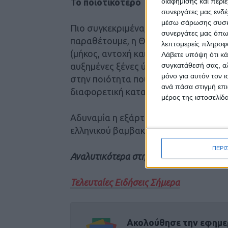
Το ποιοτικότερο
διαφήμισης και περι
συνεργάτες μας ενδέ
μέσω σάρωσης συσκευ
Πιο συγκεκριμένα, όπως είπε, παρουσ
συνεργάτες μας όπω
παραθέτουμε, η Θεσσαλία εχει τα κα
λεπτομερείς πληροφορ
(μήκος, αντοχή και micronaire, κυτίο 
Λάβετε υπόψη ότι κά
αυξημένες ξένες ύλες. Υπάρχουν σημ
συγκατάθεσή σας, αλ
μόνο για αυτόν τον 
στην ποιότητα που οφείλονται στις κ
ανά πάσα στιγμή επι
διαφορετική κατανομή ποικιλιών.
μέρος της ιστοσελίδα
Αδυναμία η εξάρτησηαπό δύο αγορές
ελληνικού βαμβακιού απόδυο αγορές, 
ΠΕΡΙ
Αναλυτικότερα στην έντυπη έκδοση το
Τελευταίες Ειδήσεις Σήμερα
Ακολούθησε την εφημε