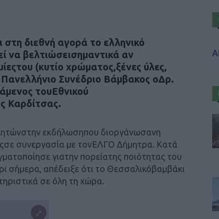
ι στη διεθνή αγορά το ελληνικό
Α
εί να βελτιώσεισημαντικά αν
ίεςτου (κυτίο χρώματος,ξένες ύλες,
ο Πανελλήνιο Συνέδριο Βάμβακος οΔρ.
μενος τουΕθνικού
ς Καρδίτσας.
μιλητώνστην εκδήλωσηπου διοργάνωσανη
ςσε συνεργασία με τονΕΛΓΟ Δήμητρα. Κατά
ματοποίησε γιατην πορείατης ποιότητας του
ρι σήμερα, απέδειξε ότι το Θεσσαλικόβαμβάκι
τηριστικά σε όλη τη χώρα.