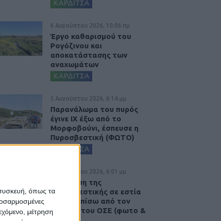
ΚΑΡΔΙΤΣΑ
6 Αυγούστου 2026, 10:06 πμ
Έργο καθαρισμού του
Ρογόζινου και
αποκατάστασης των
αναχωμάτων
ΚΑΡΔΙΤΣΑ
5 Αυγούστου 2026, 6:14 μμ
Παρανάλωμα του πυρός
έγινε ΙΧ έξω από το
Μορφοβούνι, έσπευσε η
Πυροσβεστική (ΦΩΤΟ)
ΚΑΡΔΙΤΣΑ
5 Αυγούστου 2026, 6:01 μμ
Επέμβαση της
 συσκευή, όπως τα
Πυροσβεστικής σε εστία
φωτιάς πίσω από τον
προσαρμοσμένες
σταθμό του ΟΣΕ (φωτο &
ιεχόμενο, μέτρηση
βιντεο)