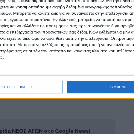
εχομένου, έρευνα ακροατηρίου και ανάπτυξη υπηρεσιών.
Με την άδειά σα
χεται να χρησιμοποιήσουμε ακριβή δεδομένα γεωγραφικής τοποθεσίας 
ών. Μπορείτε να κάνετε κλικ για να συναινέσετε στην επεξεργασία απ
ιάζοντας και τους σχετικούς πίνακες που
ς περιγράφεται παραπάνω. Εναλλακτικά, μπορείτε να αποκτήσετε πρό
λύτερα ποιοτικά χαρακτηριστικά στο βαμβάκι
ίες και να αλλάξετε τις προτιμήσεις σας πριν συναινέσετε ή να αρνηθεί
χρώματος) από όλες τις περιφέρειες, αλλά έχει
ποια επεξεργασία των προσωπικών σας δεδομένων ενδέχεται να μην απ
αντικές διαφορές μεταξύ των περιφερειών
λά έχετε το δικαίωμα να αρνηθείτε αυτήν την επεξεργασία. Οι προτιμήσ
ιστότοπο. Μπορείτε να αλλάξετε τις προτιμήσεις σας ή να ανακαλέσετε
λιματολογικέςσυνθήκες, και ίσωςκαι στη
στρέφοντας σε αυτόν τον ιστότοπο και κάνοντας κλικ στο κουμπί "Απ
ς.
Χαρακτήρισε «αδυναμία» την εξάρτηση του
της Τουρκίαςκαι της Αιγύπτου.
ΣΣΟΤΕΡΕΣ ΕΠΙΛΟΓΕΣ
ΣΥΜΦΩΝΩ
υ «Νέου Αγώνα»
ρίδα ΝΕΟΣ ΑΓΩΝ στο Google News!