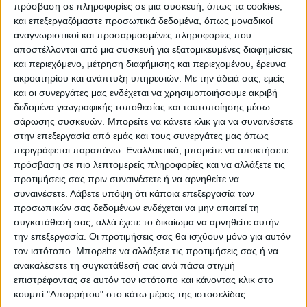
πρόσβαση σε πληροφορίες σε μια συσκευή, όπως τα cookies,
ξεχωριστή ιστορία! Γιατί στη βιβλιοθήκη
και επεξεργαζόμαστε προσωπικά δεδομένα, όπως μοναδικοί
όλα είναι δυνατά!
αναγνωριστικοί και προσαρμοσμένες πληροφορίες που
αποστέλλονται από μια συσκευή για εξατομικευμένες διαφημίσεις
και περιεχόμενο, μέτρηση διαφήμισης και περιεχομένου, έρευνα
«Στη βιβλιοθήκη όλα είναι Ηρωικά!». Έχετε
ακροατηρίου και ανάπτυξη υπηρεσιών.
Με την άδειά σας, εμείς
γνωρίσει ποτέ ήρωα από κοντά; Πόσο
και οι συνεργάτες μας ενδέχεται να χρησιμοποιήσουμε ακριβή
ανθρώπινα φέρεται ένας μυθικός ήρωας;
δεδομένα γεωγραφικής τοποθεσίας και ταυτοποίησης μέσω
σάρωσης συσκευών. Μπορείτε να κάνετε κλικ για να συναινέσετε
Κλαίει; Συμπονεί; Θυμώνει; Σε αυτό το
στην επεξεργασία από εμάς και τους συνεργάτες μας όπως
εργαστήρι αναγνωρίζουμε όλες τις πτυχές
περιγράφεται παραπάνω. Εναλλακτικά, μπορείτε να αποκτήσετε
του και ανακαλύπτουμε τον ήρωα μέσα μας
πρόσβαση σε πιο λεπτομερείς πληροφορίες και να αλλάξετε τις
προτιμήσεις σας πριν συναινέσετε ή να αρνηθείτε να
και έξω μας.
συναινέσετε.
Λάβετε υπόψη ότι κάποια επεξεργασία των
προσωπικών σας δεδομένων ενδέχεται να μην απαιτεί τη
«Στη βιβλιοθήκη όλα είναι Ε-ξωτικά!». Είχες
συγκατάθεσή σας, αλλά έχετε το δικαίωμα να αρνηθείτε αυτήν
ποτέ την τύχη να δεις κάποια μυθική Νύμφη
την επεξεργασία. Οι προτιμήσεις σας θα ισχύουν μόνο για αυτόν
τον ιστότοπο. Μπορείτε να αλλάξετε τις προτιμήσεις σας ή να
να κάθεται στο πλάι ποταμού; Συνάντησες
ανακαλέσετε τη συγκατάθεσή σας ανά πάσα στιγμή
κάποτε σε μακροβούτι σου Νηρηίδες να
επιστρέφοντας σε αυτόν τον ιστότοπο και κάνοντας κλικ στο
παίζουν με τα ψάρια; Φέτος το καλοκαίρι
κουμπί "Απορρήτου" στο κάτω μέρος της ιστοσελίδας.