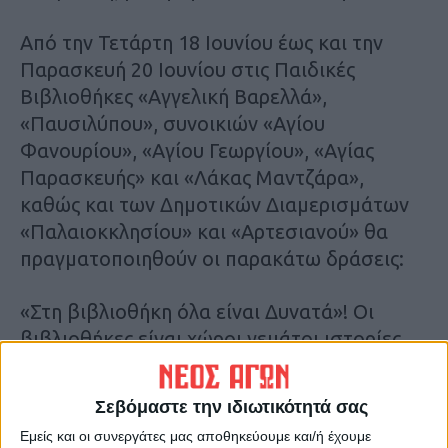
Από την Τετάρτη 18 Ιουνίου έως και την
Παρασκευή 20 Ιουνίου στις Παιδικές
Βιβλιοθήκες «Αγγελική Βαρελλά»,
«Παυσιλύπου», συνοικιών «Αγίου
Φανουρίου», «Αγίου Γεωργίου», «Αγίας
Παρασκευής» και «Λάκας Μαντζάρα»,
καθώς και των Δημοτικών Διαμερισμάτων
«Παλαιοκκλησίου» και «Αρτεσιανού» θα
πραγματοποιηθούν οι παρακάτω δράσεις:
«Στη βιβλιοθήκη όλα είναι Δυνατά»! Οι
βιβλιοθήκες είναι χώροι γεμάτοι ιστορίες
που περιμένουν να τις ανακαλύψουμε! Ελάτε
να βρούμε τον θησαυρό, που θα μας
Σεβόμαστε την ιδιωτικότητά σας
οδηγήσει τις πιο απίστευτες ιστορίες και
Εμείς και οι συνεργάτες μας αποθηκεύουμε και/ή έχουμε
πάμε να γράψουμε μαζί την δική μας