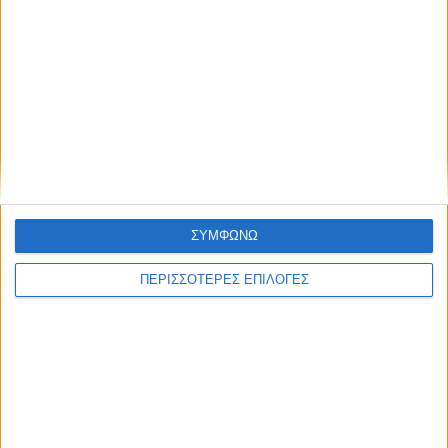
ΠΟΛΙΤΙΣΜΟΣ
Έκθεση Γραμματοσήμου στον
Ελληνόπυργο
ΣΥΜΦΩΝΩ
ΠΕΡΙΣΣΟΤΕΡΕΣ ΕΠΙΛΟΓΕΣ