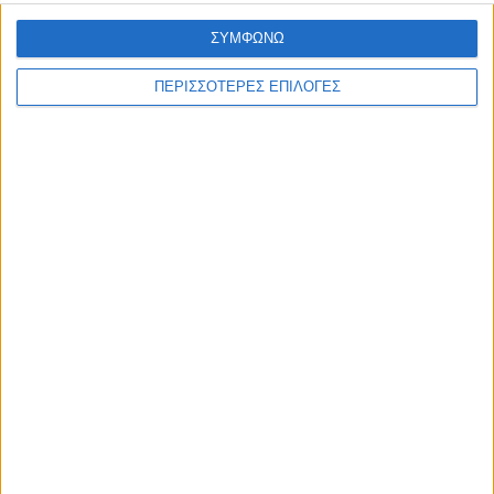
ΣΥΜΦΩΝΩ
ΠΕΡΙΣΣΟΤΕΡΕΣ ΕΠΙΛΟΓΕΣ
ΚΑΡΔΙΤΣΑ
Δωρεά ακινήτου και μελέτης για τη
δημιουργία «Κειμηλιοαρχείου» στη
Ρεντίνα