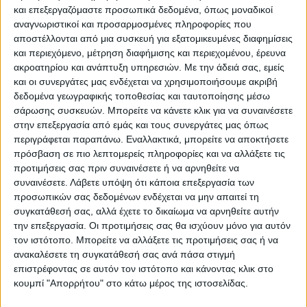
και επεξεργαζόμαστε προσωπικά δεδομένα, όπως μοναδικοί
το ζήτημα των μαζικών δικαστικών
αναγνωριστικοί και προσαρμοσμένες πληροφορίες που
διώξεων που αντιμετωπίζουν οι αγρότες
αποστέλλονται από μια συσκευή για εξατομικευμένες διαφημίσεις
μετά τις μεγαλειώδεις κινητοποιήσεις του
και περιεχόμενο, μέτρηση διαφήμισης και περιεχομένου, έρευνα
περασμένου χειμώνα.
ακροατηρίου και ανάπτυξη υπηρεσιών.
Με την άδειά σας, εμείς
και οι συνεργάτες μας ενδέχεται να χρησιμοποιήσουμε ακριβή
Κατά τη διάρκεια της συνάντησης, οι
δεδομένα γεωγραφικής τοποθεσίας και ταυτοποίησης μέσω
εκπρόσωποι των αγροτών ανέλυσαν τα
σάρωσης συσκευών. Μπορείτε να κάνετε κλικ για να συναινέσετε
οξυμένα προβλήματα που τους οδηγούν
στην επεξεργασία από εμάς και τους συνεργάτες μας όπως
περιγράφεται παραπάνω. Εναλλακτικά, μπορείτε να αποκτήσετε
στους δρόμους, εστιάζοντας στο υψηλό
πρόσβαση σε πιο λεπτομερείς πληροφορίες και να αλλάξετε τις
κόστος παραγωγής, τις χαμηλές τιμές των
προτιμήσεις σας πριν συναινέσετε ή να αρνηθείτε να
προϊόντων και τις εκκρεμότητες που
συναινέσετε.
Λάβετε υπόψη ότι κάποια επεξεργασία των
υπάρχουν στις πληρωμές τους.
προσωπικών σας δεδομένων ενδέχεται να μην απαιτεί τη
συγκατάθεσή σας, αλλά έχετε το δικαίωμα να αρνηθείτε αυτήν
την επεξεργασία. Οι προτιμήσεις σας θα ισχύουν μόνο για αυτόν
Αμέσως μετά, ο Πρόεδρος της ΕΟΑΣΚ
τον ιστότοπο. Μπορείτε να αλλάξετε τις προτιμήσεις σας ή να
Κώστας Τζέλλας, δήλωσε: «Εξηγήσαμε στην
ανακαλέσετε τη συγκατάθεσή σας ανά πάσα στιγμή
επιστρέφοντας σε αυτόν τον ιστότοπο και κάνοντας κλικ στο
εισαγγελέα ότι οι αγώνες αυτοί είναι αγώνες
κουμπί "Απορρήτου" στο κάτω μέρος της ιστοσελίδας.
ζωής, για να μείνει η ύπαιθρος ζωντανή και