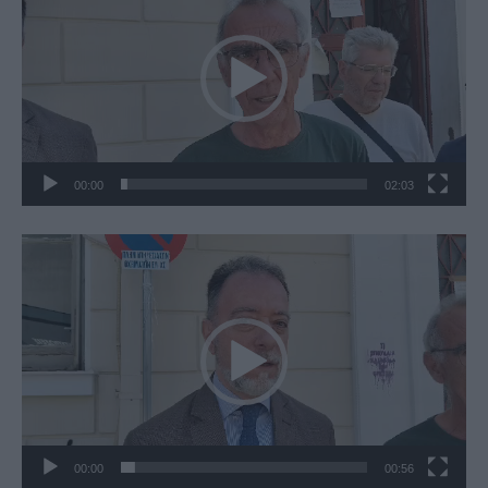
Βίντεο
00:00
02:03
Πρόγραμμα
Αναπαραγωγής
Βίντεο
00:00
00:56