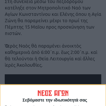
Στη συνέχεια μέσω του πεζοδρόμου
κατέληξε στον Μητροπολιτικό Ναό των
Αγίων Κωνσταντίνου και Ελένης όπου η Αγία
Ζώνη θα παραμείνει μέχρι το πρωί της
Πέμπτης 15 Μαΐου προς προσκύνηση των
πιστών.
Ὁ Ἱερὸς Ναὸς θὰ παραμένει ἀνοικτὸς
καθημερινὰ ἀπὸ 6:00΄π.μ. ἕως 2:00΄π.μ. καὶ
θὰ τελοῦνται ἡ Θεία Λειτουργία καὶ ἄλλες
ἱερὲς Ἀκολουθίες.
Σεβόμαστε την ιδιωτικότητά σας