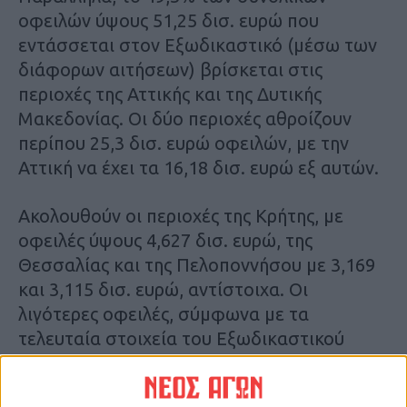
οφειλών ύψους 51,25 δισ. ευρώ που
εντάσσεται στον Εξωδικαστικό (μέσω των
διάφορων αιτήσεων) βρίσκεται στις
περιοχές της Αττικής και της Δυτικής
Μακεδονίας. Οι δύο περιοχές αθροίζουν
περίπου 25,3 δισ. ευρώ οφειλών, με την
Αττική να έχει τα 16,18 δισ. ευρώ εξ αυτών.
Ακολουθούν οι περιοχές της Κρήτης, με
οφειλές ύψους 4,627 δισ. ευρώ, της
Θεσσαλίας και της Πελοποννήσου με 3,169
και 3,115 δισ. ευρώ, αντίστοιχα. Οι
λιγότερες οφειλές, σύμφωνα με τα
τελευταία στοιχεία του Εξωδικαστικού
Μηχανισμού, συγκεντρώνονται από
κατοίκους των περιοχών του Βορείου