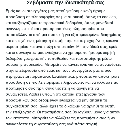
Αιγαίου και της Δυτικής Μακεδονίας.
Σεβόμαστε την ιδιωτικότητά σας
Εμείς και οι συνεργάτες μας αποθηκεύουμε και/ή έχουμε
Συνολικά μέσω του Εξωδικαστικού υπήρξαν
πρόσβαση σε πληροφορίες σε μια συσκευή, όπως τα cookies,
και επεξεργαζόμαστε προσωπικά δεδομένα, όπως μοναδικοί
μέχρι στιγμής 38.567 επιτυχείς ρυθμίσεις
αναγνωριστικοί και προσαρμοσμένες πληροφορίες που
οφειλών, συνολικού ύψους 12,7 δισ. ευρώ.
αποστέλλονται από μια συσκευή για εξατομικευμένες διαφημίσεις
Από τα στοιχεία, η μέση διάρκεια
και περιεχόμενο, μέτρηση διαφήμισης και περιεχομένου, έρευνα
αποπληρωμής οφειλών προς το Δημόσιο
ακροατηρίου και ανάπτυξη υπηρεσιών.
Με την άδειά σας, εμείς
και οι συνεργάτες μας ενδέχεται να χρησιμοποιήσουμε ακριβή
διαμορφώνεται στα 16 χρόνια, ενώ προς
δεδομένα γεωγραφικής τοποθεσίας και ταυτοποίησης μέσω
χρηματοπιστωτικούς φορείς στα 17 έτη.
σάρωσης συσκευών. Μπορείτε να κάνετε κλικ για να συναινέσετε
στην επεξεργασία από εμάς και τους συνεργάτες μας όπως
περιγράφεται παραπάνω. Εναλλακτικά, μπορείτε να αποκτήσετε
Σε επίπεδο κατανομής, σχεδόν το 86% των
πρόσβαση σε πιο λεπτομερείς πληροφορίες και να αλλάξετε τις
ρυθμισμένων οφειλών προς το Δημόσιο
προτιμήσεις σας πριν συναινέσετε ή να αρνηθείτε να
βρίσκεται στη ζώνη 15 – 20 ετών, ενώ για
συναινέσετε.
Λάβετε υπόψη ότι κάποια επεξεργασία των
χρηματοπιστωτικούς φορείς, το 53%
προσωπικών σας δεδομένων ενδέχεται να μην απαιτεί τη
συγκατάθεσή σας, αλλά έχετε το δικαίωμα να αρνηθείτε αυτήν
περίπου σωρευτικά έχει οφειλές με εύρος
την επεξεργασία. Οι προτιμήσεις σας θα ισχύουν μόνο για αυτόν
αποπληρωμής 15 – 35 έτη (15-20 και 30-35
τον ιστότοπο. Μπορείτε να αλλάξετε τις προτιμήσεις σας ή να
έτη).
ανακαλέσετε τη συγκατάθεσή σας ανά πάσα στιγμή