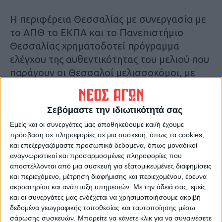
Η περιφέρεια Θεσσαλίας με συνεργασία με
το ΑΠΘ το ΕΚΠΑ και το Πανεπιστήμιο
Θεσσαλίας χρηματοδοτεί πρόγραμμα
ελέγχου της αυθεντικότητας του μελιού που
παράγουν οι Θεσσαλοί μελισσοκόμοι, με
την χρήση σύγχρονης τεχνολογίας ειδικών
βιοδεικτών που μπορούν να ξεχωρίσουν
Σεβόμαστε την ιδιωτικότητά σας
που παράγεται κάποιο μέλι. Με αυτό τον
Εμείς και οι συνεργάτες μας αποθηκεύουμε και/ή έχουμε
τρόπο θα μπορεί ο καταναλωτής να
πρόσβαση σε πληροφορίες σε μια συσκευή, όπως τα cookies,
γνωρίζει και να ενισχύει την αγορά και
και επεξεργαζόμαστε προσωπικά δεδομένα, όπως μοναδικοί
στήριξη του μελιού που παράγεται από
αναγνωριστικοί και προσαρμοσμένες πληροφορίες που
περισσότερους των 600 επαγγελματιών
αποστέλλονται από μια συσκευή για εξατομικευμένες διαφημίσεις
και περιεχόμενο, μέτρηση διαφήμισης και περιεχομένου, έρευνα
μελισσοκόμων στην περιοχή μας και το
ακροατηρίου και ανάπτυξη υπηρεσιών.
Με την άδειά σας, εμείς
οποίο είναι ανώτερο από πολλά μέλια τα
και οι συνεργάτες μας ενδέχεται να χρησιμοποιήσουμε ακριβή
οποία εισάγονται από την Κίνα, την Τουρκία
δεδομένα γεωγραφικής τοποθεσίας και ταυτοποίησης μέσω
σάρωσης συσκευών. Μπορείτε να κάνετε κλικ για να συναινέσετε
κλπ και στη χώρα μας βαφτίζονται ως