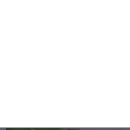
7 Αυγούστου 2026, 10:52 πμ
Θετικό το εμπορικό ισοζύγιο στη
Θεσσαλία, με την Καρδίτσα όμως ουραγό
στις εξαγωγές (πίνακες)
ΚΑΡΔΙΤΣΑ