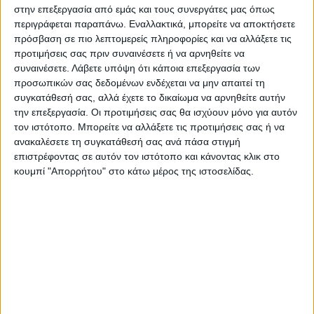
στην επεξεργασία από εμάς και τους συνεργάτες μας όπως
Ελληνικά.
περιγράφεται παραπάνω. Εναλλακτικά, μπορείτε να αποκτήσετε
πρόσβαση σε πιο λεπτομερείς πληροφορίες και να αλλάξετε τις
Τελευταίες Ειδήσεις Σήμερα
προτιμήσεις σας πριν συναινέσετε ή να αρνηθείτε να
συναινέσετε.
Λάβετε υπόψη ότι κάποια επεξεργασία των
προσωπικών σας δεδομένων ενδέχεται να μην απαιτεί τη
συγκατάθεσή σας, αλλά έχετε το δικαίωμα να αρνηθείτε αυτήν
Ακολούθησε την εφημερίδα ΝΕΟΣ
την επεξεργασία. Οι προτιμήσεις σας θα ισχύουν μόνο για αυτόν
ΑΓΩΝ στο Google News!
τον ιστότοπο. Μπορείτε να αλλάξετε τις προτιμήσεις σας ή να
ανακαλέσετε τη συγκατάθεσή σας ανά πάσα στιγμή
Όλες οι εξελίξεις στην περιοχή της
Καρδίτσας και ευρύτερα της Θεσσαλίας
επιστρέφοντας σε αυτόν τον ιστότοπο και κάνοντας κλικ στο
κουμπί "Απορρήτου" στο κάτω μέρος της ιστοσελίδας.
ΠΡΟΗΓΟΥΜΕΝΟ ΑΡΘΡΟ
ΕΠΟΜΕΝΟ ΑΡΘΡΟ
Επίσκεψη Μεϊμαράκη στην
Μεϊμαράκης από Καρδίτσα:
Καρδίτσα
«Θα δώσουμε μάχη για τον
αγροτικό κόσμο, για να
σταθεί όρθιος και να είναι
αυτάρκης» (φωτο+video)