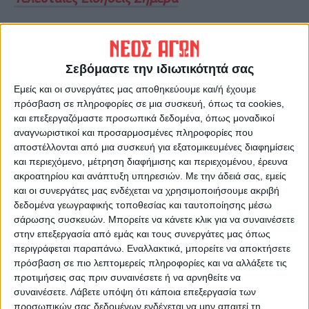
Ακολούθησε την εφημερίδα ΝΕΟΣ
ΑΓΩΝ στο Google News!
Σεβόμαστε την ιδιωτικότητά σας
Όλες οι εξελίξεις στην περιοχή της
Εμείς και οι συνεργάτες μας αποθηκεύουμε και/ή έχουμε
Καρδίτσας και ευρύτερα της Θεσσαλίας
πρόσβαση σε πληροφορίες σε μια συσκευή, όπως τα cookies,
και επεξεργαζόμαστε προσωπικά δεδομένα, όπως μοναδικοί
αναγνωριστικοί και προσαρμοσμένες πληροφορίες που
ΠΡΟΗΓΟΥΜΕΝΟ ΑΡΘΡΟ
ΕΠΟΜΕΝΟ ΑΡΘΡΟ
αποστέλλονται από μια συσκευή για εξατομικευμένες διαφημίσεις
και περιεχόμενο, μέτρηση διαφήμισης και περιεχομένου, έρευνα
Ενημέρωση για υδρόμετρα,
28χρονος συνελήφθη για
ακροατηρίου και ανάπτυξη υπηρεσιών.
Με την άδειά σας, εμείς
Θεοδωρίδειο και παιδικές
ασέλγεια σε 4χρονο -
και οι συνεργάτες μας ενδέχεται να χρησιμοποιήσουμε ακριβή
χαρές στο Δημοτικό
63χρονος κακοποιούσε
δεδομένα γεωγραφικής τοποθεσίας και ταυτοποίησης μέσω
Συμβούλιο Καρδίτσας
σεξουαλικά ανήλικα
σάρωσης συσκευών. Μπορείτε να κάνετε κλικ για να συναινέσετε
στην επεξεργασία από εμάς και τους συνεργάτες μας όπως
περιγράφεται παραπάνω. Εναλλακτικά, μπορείτε να αποκτήσετε
πρόσβαση σε πιο λεπτομερείς πληροφορίες και να αλλάξετε τις
προτιμήσεις σας πριν συναινέσετε ή να αρνηθείτε να
συναινέσετε.
Λάβετε υπόψη ότι κάποια επεξεργασία των
προσωπικών σας δεδομένων ενδέχεται να μην απαιτεί τη