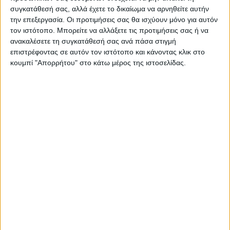
συγκατάθεσή σας, αλλά έχετε το δικαίωμα να αρνηθείτε αυτήν
την επεξεργασία. Οι προτιμήσεις σας θα ισχύουν μόνο για αυτόν
ΝΕΟΣ ΑΓΩΝ
τον ιστότοπο. Μπορείτε να αλλάξετε τις προτιμήσεις σας ή να
ανακαλέσετε τη συγκατάθεσή σας ανά πάσα στιγμή
https://neosagon.gr
επιστρέφοντας σε αυτόν τον ιστότοπο και κάνοντας κλικ στο
Η Αρχαιότερη Καθημερινή Πρωινή Εφημερίδα της Καρδίτσας
κουμπί "Απορρήτου" στο κάτω μέρος της ιστοσελίδας.
ΠΑΡΟΜΟΙΑ ΑΡΘΡΑ