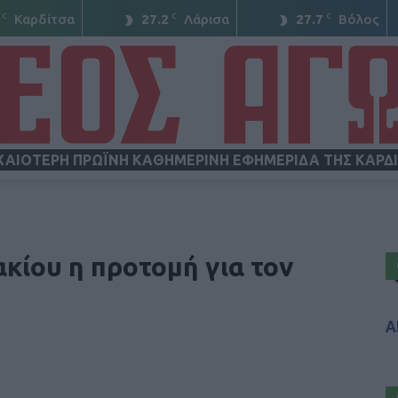
C
C
C
Καρδίτσα
27.2
Λάρισα
27.7
Βόλος
ΧΑΙΟΤΕΡΗ ΠΡΩΪΝΗ ΚΑΘΗΜΕΡΙΝΗ ΕΦΗΜΕΡΙΔΑ ΤΗΣ ΚΑΡΔ
ΝΕΟΣ
κίου η προτομή για τον
Α
ΑΓΩΝ