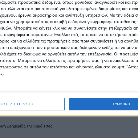
ργαζόμαστε προσωπικά δεδομένα, όπως μοναδικοί αναγνωριστικοί και 
στέλλονται από μια συσκευή για εξατομικευμένες διαφημίσεις και περ
εχομένου, έρευνα ακροατηρίου και ανάπτυξη υπηρεσιών.
Με την άδειά σα
χεται να χρησιμοποιήσουμε ακριβή δεδομένα γεωγραφικής τοποθεσίας 
ών. Μπορείτε να κάνετε κλικ για να συναινέσετε στην επεξεργασία απ
ρίδα ΝΕΟΣ ΑΓΩΝ στο Google News!
ς περιγράφεται παραπάνω. Εναλλακτικά, μπορείτε να αποκτήσετε πρό
ίες και να αλλάξετε τις προτιμήσεις σας πριν συναινέσετε ή να αρνηθεί
οχή της Καρδίτσας και ευρύτερα της Θεσσαλίας
ποια επεξεργασία των προσωπικών σας δεδομένων ενδέχεται να μην απ
λά έχετε το δικαίωμα να αρνηθείτε αυτήν την επεξεργασία. Οι προτιμήσ
ιστότοπο. Μπορείτε να αλλάξετε τις προτιμήσεις σας ή να ανακαλέσετε
ΕΠΟΜΕΝΟ ΑΡΘΡΟ
στρέφοντας σε αυτόν τον ιστότοπο και κάνοντας κλικ στο κουμπί "Απ
ς.
ου
Χρηματοδότηση αποκατάστασης
πεζοδρομίων διεκδικεί ο Δήμος Παλαμά
ΣΣΟΤΕΡΕΣ ΕΠΙΛΟΓΕΣ
ΣΥΜΦΩΝΩ
ινή Εφημερίδα της Καρδίτσας