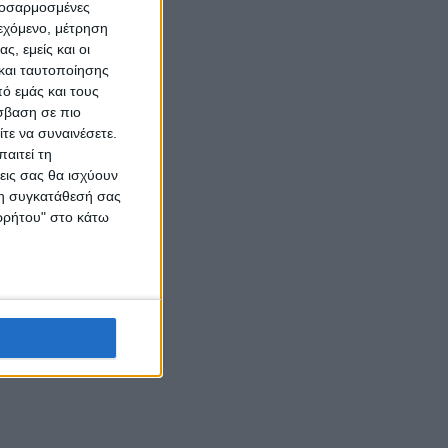
προσαρμοσμένες
ιεχόμενο, μέτρηση
ς, εμείς και οι
και ταυτοποίησης
ό εμάς και τους
σβαση σε πιο
τε να συναινέσετε.
αιτεί τη
εις σας θα ισχύουν
 τη συγκατάθεσή σας
ορρήτου" στο κάτω