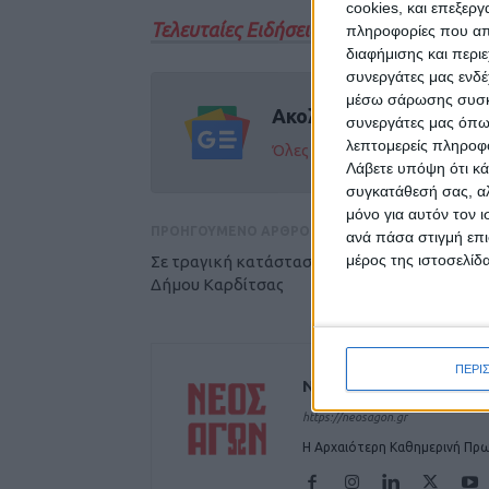
cookies, και επεξε
Τελευταίες Ειδήσεις Σήμερα
πληροφορίες που απο
διαφήμισης και περι
συνεργάτες μας ενδέ
μέσω σάρωσης συσκευ
Ακολούθησε την εφημε
συνεργάτες μας όπω
λεπτομερείς πληροφορ
Όλες οι εξελίξεις στην περι
Λάβετε υπόψη ότι κά
συγκατάθεσή σας, αλ
μόνο για αυτόν τον 
ΠΡΟΗΓΟΥΜΕΝΟ ΑΡΘΡΟ
ανά πάσα στιγμή επι
μέρος της ιστοσελίδα
Σε τραγική κατάσταση τα υπαίθρια γλυπτά τ
Δήμου Καρδίτσας
ΠΕΡΙ
ΝΕΟΣ ΑΓΩΝ
https://neosagon.gr
Η Αρχαιότερη Καθημερινή Πρω