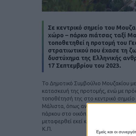
Σε κεντρικό σημείο του Μουζα
χώρο – πάρκο πιάτσας ταξί Μ
τοποθετηθεί η προτομή του Γ
στρατιωτικού που έχασε τη ζω
δυστύχημα της Ελληνικής ανθ
17 Σεπτεμβρίου του 2023.
Το Δημοτικό Συμβούλιο Μουζακίου μ
κατασκευή της προτομής, ενώ με πρ
τοποθέτησή της στο κεντρικό σημεί
Μάλιστα, όπως αναφέρει η απόφαση
πάρκου στο οικόπεδο του πρώην Κέντ
μεταφερθεί εκεί και θα δοθεί το όνο
Κ.Π.
Εμείς και οι συνεργ