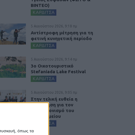
ΒΙΝΤΕΟ)
ΚΑΡΔΙΤΣΑ
5 Αυγούστου 2026, 9:18 πμ
Αντίστροφη μέτρηση για τη
φετινή κυνηγετική περίοδο
ΚΑΡΔΙΤΣΑ
5 Αυγούστου 2026, 9:14 πμ
3ο Οικοτουριστικό
Stefaniada Lake Festival
ΚΑΡΔΙΤΣΑ
5 Αυγούστου 2026, 9:05 πμ
Στην τελική ευθεία η
πρόσκληση για τον
εκσυγχρονισμό του
Νοσοκομείου
ΚΑΡΔΙΤΣΑ
 συσκευή, όπως τα