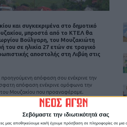
κίου και συγκεκριμένα στο δημοτικό
ουζακίου, μπροστά από το ΚΤΕΛ θα
εωργίου Βούλγαρη, του Μουζακιώτη
ή του σε ηλικία 27 ετών σε τραγικό
ρωπιστικής αποστολής στη Λιβύη στις
ε προηγούμενη απόφαση σου ενέκρινε την
όσφατη απόφαση ενέκρινε ομόφωνα την
ο του Μουζακίου που προαναφέραμε.
, σε περίπτωση ολοκλήρωσης κατασκευής
ρου Υγείας Μουζακίου, η προτομή θα
μα του Γεωργίου Βούλγαρη στο πάρκο.
Σεβόμαστε την ιδιωτικότητά σας
άτες μας αποθηκεύουμε και/ή έχουμε πρόσβαση σε πληροφορίες σε μια