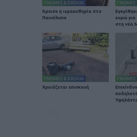
ΓΝΩΜΕΣ & ΣΧΟΛΙΑ
ΓΝΩΜΕΣ 
Άρχισε η ιερακοθηρία στο
Εγκρίθηκε
Παυσίλυπο
ευρώ για
στη νέα
ΓΝΩΜΕΣ & ΣΧΟΛΙΑ
ΓΝΩΜΕΣ 
Χρειάζεται επισκευή
Επικίνδυ
ποδηλατ
Υψηλάντ