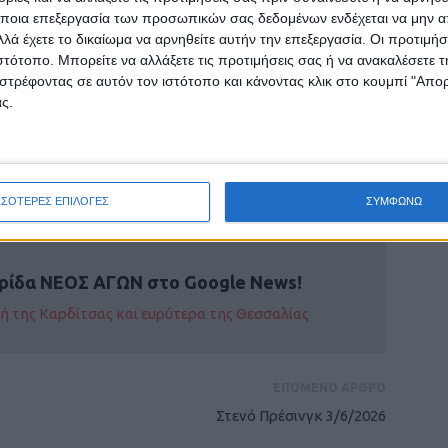
οξύμωρο να συζητάμε στην Ελλάδα για
ποια επεξεργασία των προσωπικών σας δεδομένων ενδέχεται να μην απ
αν παραμένουν ζητούμενα βασικές υποδομές που
λά έχετε το δικαίωμα να αρνηθείτε αυτήν την επεξεργασία. Οι προτιμήσ
ιστότοπο. Μπορείτε να αλλάξετε τις προτιμήσεις σας ή να ανακαλέσετε
στρέφοντας σε αυτόν τον ιστότοπο και κάνοντας κλικ στο κουμπί "Απ
α οφείλουν να εξασφαλίσουν μια
ς.
ισονομία για όλους…
ΣΣΟΤΕΡΕΣ ΕΠΙΛΟΓΕΣ
ΣΥΜΦΩΝΩ
ρίδα ΝΕΟΣ ΑΓΩΝ στο Google News!
οχή της Καρδίτσας και ευρύτερα της Θεσσαλίας
ΕΠΟΜΕΝΟ ΑΡΘΡΟ
Στενό Πρέσινγκ 3/6/2026