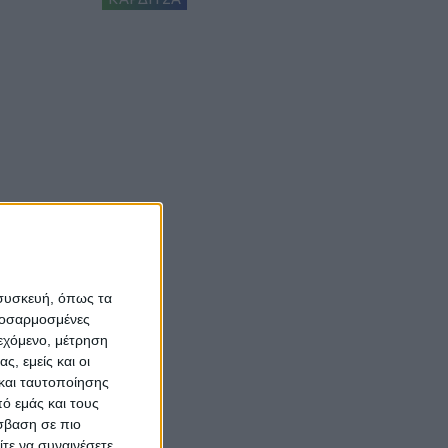
 συσκευή, όπως τα
προσαρμοσμένες
ιεχόμενο, μέτρηση
ς, εμείς και οι
και ταυτοποίησης
ό εμάς και τους
σβαση σε πιο
τε να συναινέσετε.