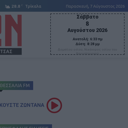
C
28.8
Τρίκαλα
Παρασκευή, 7 Αύγουστος 2026
Σάββατο
8
Αυγούστου 2026
Ανατολή:
6:33 πμ
Δύση:
8:28 μμ
Δομετίου οσίου, Νικάνορος οσίου του
ΙΤΣΑΣ
θαυματουργού
ΘΕΣΣΑΛΙΑ FM
ΚΟΥΣΤΕ ΖΩΝΤΑΝΑ