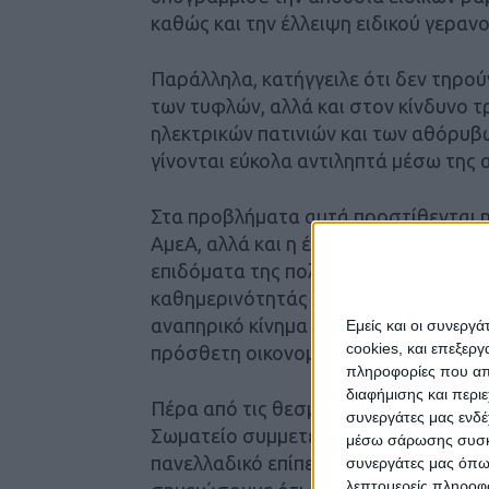
καθώς και την έλλειψη ειδικού γεραν
Παράλληλα, κατήγγειλε ότι δεν τηρού
των τυφλών, αλλά και στον κίνδυνο τ
ηλεκτρικών πατινιών και των αθόρυβ
γίνονται εύκολα αντιληπτά μέσω της 
Στα προβλήματα αυτά προστίθενται 
ΑμεΑ, αλλά και η έντονη οικονομική 
επιδόματα της πολιτείας αδυνατούν 
καθημερινότητάς τους. Στο πλαίσιο α
αναπηρικό κίνημα διεκδικεί ουσιαστικ
Εμείς και οι συνεργ
cookies, και επεξε
πρόσθετη οικονομική ενίσχυση και 
πληροφορίες που απο
διαφήμισης και περι
Πέρα από τις θεσμικές συναντήσεις τη
συνεργάτες μας ενδέ
Σωματείο συμμετέχει ενεργά σε κινητ
μέσω σάρωσης συσκευ
πανελλαδικό επίπεδο, με στόχο την 
συνεργάτες μας όπω
λεπτομερείς πληροφορ