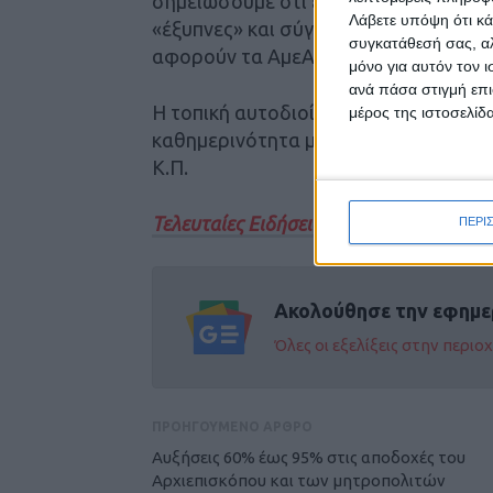
σημειώσουμε ότι είναι τουλάχιστον 
Λάβετε υπόψη ότι κά
«έξυπνες» και σύγχρονες πόλεις, ότ
συγκατάθεσή σας, αλ
αφορούν τα ΑμεΑ.
μόνο για αυτόν τον 
ανά πάσα στιγμή επι
Η τοπική αυτοδιοίκηση και η πολιτεί
μέρος της ιστοσελίδα
καθημερινότητα με αξιοπρέπεια και 
Κ.Π.
Τελευταίες Ειδήσεις Σήμερα
ΠΕΡΙ
Ακολούθησε την εφημε
Όλες οι εξελίξεις στην περι
ΠΡΟΗΓΟΥΜΕΝΟ ΑΡΘΡΟ
Αυξήσεις 60% έως 95% στις αποδοχές του
Αρχιεπισκόπου και των μητροπολιτών