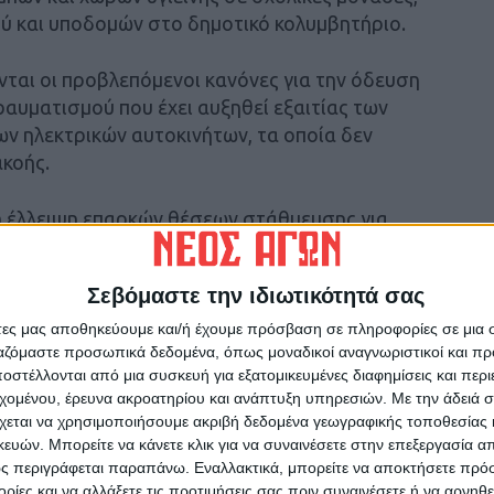
ού και υποδομών στο δημοτικό κολυμβητήριο.
νται οι προβλεπόμενοι κανόνες για την όδευση
ραυματισμού που έχει αυξηθεί εξαιτίας των
ων ηλεκτρικών αυτοκινήτων, τα οποία δεν
ακοής.
η έλλειψη επαρκών θέσεων στάθμευσης για
δυσχέρεια που αντιμετωπίζουν, καθώς τα
να καλύψουν τα σημαντικά πρόσθετα έξοδα της
Σεβόμαστε την ιδιωτικότητά σας
υτό, ο κ. Αγραφιώτης υπογράμμισε ότι το
ά μέτρα στήριξης απέναντι στην ακρίβεια,
άτες μας αποθηκεύουμε και/ή έχουμε πρόσβαση σε πληροφορίες σε μια
ργαζόμαστε προσωπικά δεδομένα, όπως μοναδικοί αναγνωριστικοί και 
δωρεάν ιατροφαρμακευτική περίθαλψη.
στέλλονται από μια συσκευή για εξατομικευμένες διαφημίσεις και περ
εχομένου, έρευνα ακροατηρίου και ανάπτυξη υπηρεσιών.
Με την άδειά σα
ς Διοίκησης με τις τοπικές Αρχές, συνέχισε, το
χεται να χρησιμοποιήσουμε ακριβή δεδομένα γεωγραφικής τοποθεσίας 
οποιήσεις σε τοπικό, πανθεσσαλικό και
ών. Μπορείτε να κάνετε κλικ για να συναινέσετε στην επεξεργασία απ
επίλυση των προβλημάτων τους. Να
ς περιγράφεται παραπάνω. Εναλλακτικά, μπορείτε να αποκτήσετε πρό
ίες και να αλλάξετε τις προτιμήσεις σας πριν συναινέσετε ή να αρνηθεί