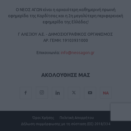
Ο ΝΕΟΣ ΑΓΩΝ είναι η αρχαιότερη καθημερινή πρωινή
εφημερίδα της Καρδίτσας και η 2η μεγαλύτερη περιφερειακή
εφημερίδα της Ελλάδας!
Γ ΑΛΕΞΙΟΥ Α.Ε. - ΔΗΜΟΣΙΟΓΡΑΦΙΚΟΣ ΟΡΓΑΝΙΣΜΟΣ
ΑΡ. ΓΕΜΗ: 19103931000
Επικοινωνία:
info@neosagon.gr
ΑΚΟΛΟΥΘΗΣΕ ΜΑΣ
ΝΑ
Όροι Χρήσης
Πολιτική Απορρήτου
Δήλωση συμμόρφωσης με τη σύσταση (ΕΕ) 2018/334