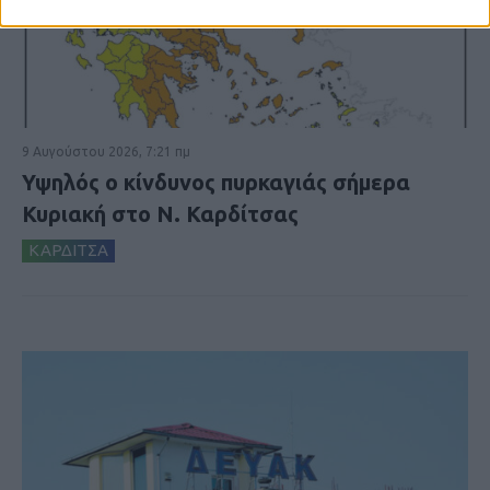
9 Αυγούστου 2026, 7:21 πμ
Υψηλός ο κίνδυνος πυρκαγιάς σήμερα
Κυριακή στο Ν. Καρδίτσας
ΚΑΡΔΙΤΣΑ