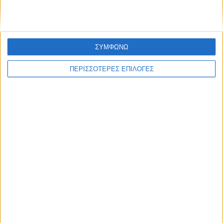
Συνεχίζεται η δίκη για τη δολοφονία του Γ.
Τσιτόγλου
ΣΥΜΦΩΝΩ
ΠΕΡΙΣΣΟΤΕΡΕΣ ΕΠΙΛΟΓΕΣ
ΚΑΡΔΙΤΣΑ