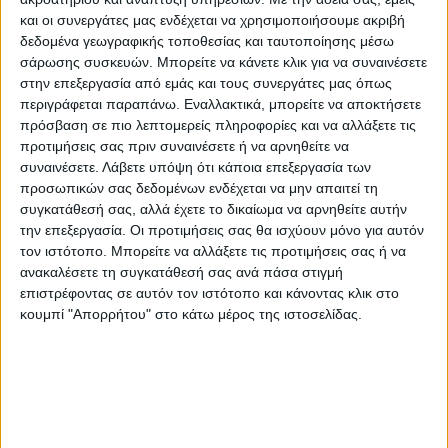
και οι συνεργάτες μας ενδέχεται να χρησιμοποιήσουμε ακριβή
πλατείες
δεδομένα γεωγραφικής τοποθεσίας και ταυτοποίησης μέσω
σάρωσης συσκευών. Μπορείτε να κάνετε κλικ για να συναινέσετε
Οι τρεις νέες πλατείες που είναι υπό
στην επεξεργασία από εμάς και τους συνεργάτες μας όπως
κατασκευή, βρίσκονται στα Καροπλεσίτικα,
περιγράφεται παραπάνω. Εναλλακτικά, μπορείτε να αποκτήσετε
πρόσβαση σε πιο λεπτομερείς πληροφορίες και να αλλάξετε τις
στη Σκυλοσόφου, αλλά και στα εργατικά
προτιμήσεις σας πριν συναινέσετε ή να αρνηθείτε να
του Αγίου Φανουρίου. Προβλέπεται
συναινέσετε.
Λάβετε υπόψη ότι κάποια επεξεργασία των
σχεδιασμός αξόνων κίνησης, χώρων στάσης
προσωπικών σας δεδομένων ενδέχεται να μην απαιτεί τη
συγκατάθεσή σας, αλλά έχετε το δικαίωμα να αρνηθείτε αυτήν
και χώρων πρασίνου, κατασκευή νέων
την επεξεργασία. Οι προτιμήσεις σας θα ισχύουν μόνο για αυτόν
επιστρώσεων σε όλη την επιφάνεια των
τον ιστότοπο. Μπορείτε να αλλάξετε τις προτιμήσεις σας ή να
πλατειών, εκτός των χώρων πρασίνου.
ανακαλέσετε τη συγκατάθεσή σας ανά πάσα στιγμή
επιστρέφοντας σε αυτόν τον ιστότοπο και κάνοντας κλικ στο
κουμπί "Απορρήτου" στο κάτω μέρος της ιστοσελίδας.
Ακόμη, αναμένεται εγκατάσταση νέου
αστικού εξοπλισμού (παγκάκια, κάδοι
απορριμμάτων, εμπόδια στάθμευσης,
ποδηλατοστάσια, φωτιστικά LED), ο οποίος
αφορά μάλιστα όλες τις πλατείες. Επίσης,