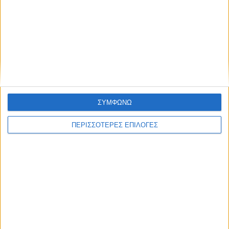
ΓΝΩΜΕΣ & ΣΧΟΛΙΑ
Ολοκληρώθηκε το γήπεδο στο Καταφύλλι
ΣΥΜΦΩΝΩ
ΠΕΡΙΣΣΟΤΕΡΕΣ ΕΠΙΛΟΓΕΣ