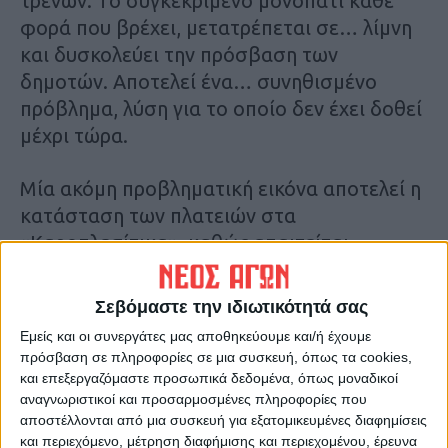
τρένων. Το συγκεκριμένο μονοπάτι κάθε
φορά που βρέχει, μετατρέπεται σε… λίμνη
και δυσκολεύει την πρόσβαση των
δημοτών. Αποτελεί ένα… συνηθισμένο
πρόβλημα, λύση για το οποίο δεν έχει δοθεί
μέχρι τώρα.
Μία ακόμη προβληματική εικόνα αποτελεί η
κατάσταση των πλατειών στα
«Καροπλεσίτικα», καθώς απαιτείται
καθαρισμός της ανεπτυγμένης βλάστησης
που εμποδίζει παιδιά και μεγαλύτερους να
Σεβόμαστε την ιδιωτικότητά σας
περάσουν την ώρα τους σε αυτές. Πρόκειται
Εμείς και οι συνεργάτες μας αποθηκεύουμε και/ή έχουμε
συνεπώς, για στοιχειώδεις παρεμβάσεις, οι
πρόσβαση σε πληροφορίες σε μια συσκευή, όπως τα cookies,
οποίες θα διευκόλυναν τη ζωή των
και επεξεργαζόμαστε προσωπικά δεδομένα, όπως μοναδικοί
αναγνωριστικοί και προσαρμοσμένες πληροφορίες που
κατοίκων.
αποστέλλονται από μια συσκευή για εξατομικευμένες διαφημίσεις
Δ.Γ.
και περιεχόμενο, μέτρηση διαφήμισης και περιεχομένου, έρευνα