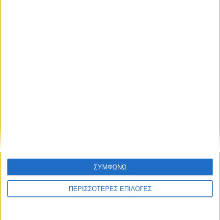
έργο ύδρευσης σε Μαγουλίτσα και Γ.
Καραϊσκάκη
ΣΥΜΦΩΝΩ
ΠΕΡΙΣΣΟΤΕΡΕΣ ΕΠΙΛΟΓΕΣ
ΚΑΡΔΙΤΣΑ