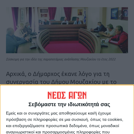
Σύσκεψη για την ιδέα της παραποτάμιας ανάπλασης Μουζακίου το έτος 2022
Αρχικά, ο Δήμαρχος έκανε λόγο για τη
συνεργασία του Δήμου Μουζακίου με το
Δασαρχείο και την αρμόδια Κτηματική
υπηρεσία, ώστε μέσα από κοινή πλεύση να
Σεβόμαστε την ιδιωτικότητά σας
διευθετηθούν κάποιες παραχωρήσεις
Εμείς και οι συνεργάτες μας αποθηκεύουμε και/ή έχουμε
εκτάσεων προς την κυριότητα του Δήμου.
πρόσβαση σε πληροφορίες σε μια συσκευή, όπως τα cookies,
Έπειτα, το επόμενο βήμα είναι η εκπόνηση
και επεξεργαζόμαστε προσωπικά δεδομένα, όπως μοναδικοί
μελέτης για το έργο της ανάπλασης,
αναγνωριστικοί και προσαρμοσμένες πληροφορίες που