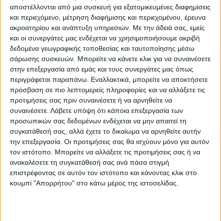
σύμφωνα με τον Δήμαρχο.
αποστέλλονται από μια συσκευή για εξατομικευμένες διαφημίσεις
και περιεχόμενο, μέτρηση διαφήμισης και περιεχομένου, έρευνα
ακροατηρίου και ανάπτυξη υπηρεσιών.
Με την άδειά σας, εμείς
Το έτος 2022, είχε πραγματοποιηθεί σχετική
και οι συνεργάτες μας ενδέχεται να χρησιμοποιήσουμε ακριβή
σύσκεψη για το θέμα της παραποτάμιας
δεδομένα γεωγραφικής τοποθεσίας και ταυτοποίησης μέσω
ανάπλασης Μουζακίου, στην οποία
σάρωσης συσκευών. Μπορείτε να κάνετε κλικ για να συναινέσετε
στην επεξεργασία από εμάς και τους συνεργάτες μας όπως
συμμετείχαν η δημοτική αρχή, εκπρόσωποι
περιγράφεται παραπάνω. Εναλλακτικά, μπορείτε να αποκτήσετε
του Κέντρου Περιβαλλοντικής Εκπαίδευσης
πρόσβαση σε πιο λεπτομερείς πληροφορίες και να αλλάξετε τις
Μουζακίου (ΚΠΕ), το Ελληνικό Δίκτυο
προτιμήσεις σας πριν συναινέσετε ή να αρνηθείτε να
συναινέσετε.
Λάβετε υπόψη ότι κάποια επεξεργασία των
Πόλεων, και το Δίκτυο ΟΤΑ «Πίνδος».
προσωπικών σας δεδομένων ενδέχεται να μην απαιτεί τη
συγκατάθεσή σας, αλλά έχετε το δικαίωμα να αρνηθείτε αυτήν
Η πρώτη προσέγγιση του θέματος έγινε σε
την επεξεργασία. Οι προτιμήσεις σας θα ισχύουν μόνο για αυτόν
σύσκεψη στο Δημαρχείο μεταξύ του
τον ιστότοπο. Μπορείτε να αλλάξετε τις προτιμήσεις σας ή να
ανακαλέσετε τη συγκατάθεσή σας ανά πάσα στιγμή
Δημάρχου και εκπροσώπων του Κέντρου
επιστρέφοντας σε αυτόν τον ιστότοπο και κάνοντας κλικ στο
Περιβαλλοντικής Εκπαίδευσης Μουζακίου
κουμπί "Απορρήτου" στο κάτω μέρος της ιστοσελίδας.
(Κ.Π.Ε.), του Ελληνικού Δικτύου Πόλεων με
Ποτάμια, του Δικτύου ΟΤΑ «Πίνδος», και
αιρετών της τοπικής αυτοδιοίκησης.