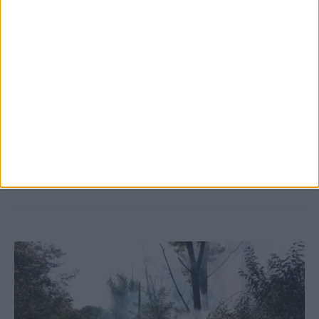
5 Αυγούστου 2026, 6:14 μμ
Παρανάλωμα του πυρός έγινε ΙΧ έξω από
το Μορφοβούνι, έσπευσε η Πυροσβεστική
(ΦΩΤΟ)
ΚΑΡΔΙΤΣΑ