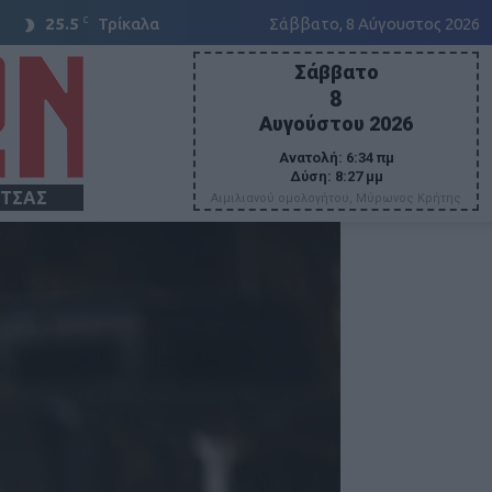
C
25.5
Τρίκαλα
Σάββατο, 8 Αύγουστος 2026
Σάββατο
8
Αυγούστου 2026
Ανατολή:
6:34 πμ
Δύση:
8:27 μμ
ΙΤΣΑΣ
Αιμιλιανού ομολογήτου, Μύρωνος Κρήτης