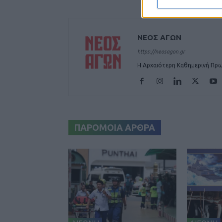
ΝΕΟΣ ΑΓΩΝ
https://neosagon.gr
Η Αρχαιότερη Καθημερινή Πρω
ΠΑΡΟΜΟΙΑ ΑΡΘΡΑ