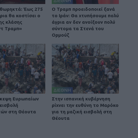
ΔΙΕΘΝΗ
θωρηκτά: Έως 275
O Τραμπ προειδοποιεί ξανά
ρια θα κοστίσει ο
το Ιράν: Θα χτυπήσουμε πολύ
ης κλάσης
άγρια αν δεν ανοίξουν πολύ
τ Τραμπ»
σύντομα τα Στενά του
Ορμούζ
ΔΙΕΘΝΗ
σκεψη Ευρωπαίων
Στην ισπανική κυβέρνηση
 εισβολή
ρίχνει την ευθύνη το Μαρόκο
τών στη Θέουτα
για τη μαζική εισβολή στη
Θέουτα