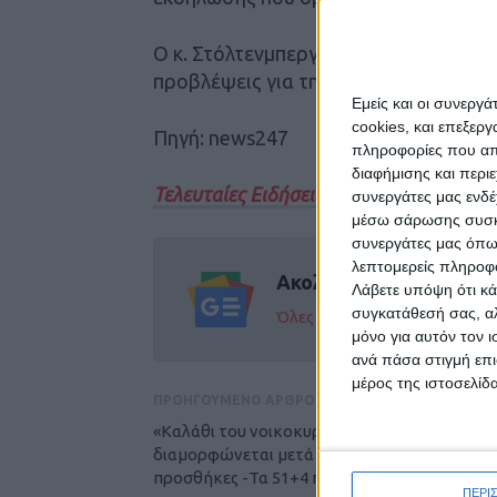
Ο κ. Στόλτενμπεργκ έχει τονίσει επαν
προβλέψεις για την πορεία του συνε
Εμείς και οι συνεργ
cookies, και επεξε
Πηγή: news247
πληροφορίες που απο
διαφήμισης και περι
Τελευταίες Ειδήσεις Σήμερα
συνεργάτες μας ενδέ
μέσω σάρωσης συσκευ
συνεργάτες μας όπω
λεπτομερείς πληροφορ
Ακολούθησε την εφημε
Λάβετε υπόψη ότι κά
συγκατάθεσή σας, αλ
Όλες οι εξελίξεις στην περι
μόνο για αυτόν τον 
ανά πάσα στιγμή επι
μέρος της ιστοσελίδα
ΠΡΟΗΓΟΥΜΕΝΟ ΑΡΘΡΟ
«Καλάθι του νοικοκυριού»: Πώς
διαμορφώνεται μετά τις... χριστουγεννιάτικε
προσθήκες -Τα 51+4 προϊόντα (λίστα)
ΠΕΡΙ