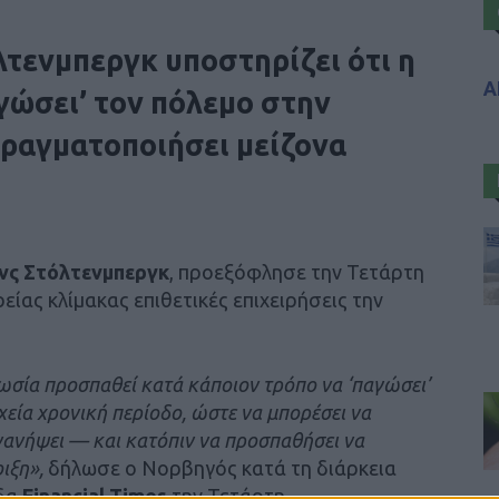
λτενμπεργκ υποστηρίζει ότι η
Α
γώσει’ τον πόλεμο στην
πραγματοποιήσει μείζονα
νς Στόλτενμπεργκ
, προεξόφλησε την Τετάρτη
ρείας κλίμακας επιθετικές επιχειρήσεις την
Ρωσία προσπαθεί κατά κάποιον τρόπο να ‘παγώσει’
χεία χρονική περίοδο, ώστε να μπορέσει να
ανανήψει — και κατόπιν να προσπαθήσει να
ιξη»,
δήλωσε ο Νορβηγός κατά τη διάρκεια
ίδα
Financial Times
την Τετάρτη.