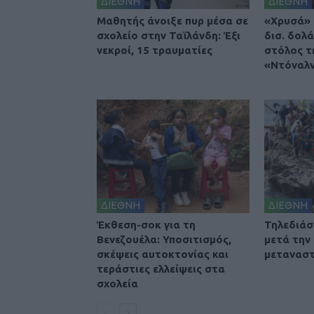
ΔΙΕΘΝΗ
ΔΙΕΘΝΗ
Μαθητής άνοιξε πυρ μέσα σε
«Χρυσά» 
σχολείο στην Ταϊλάνδη: Έξι
δισ. δολά
νεκροί, 15 τραυματίες
στόλος τ
«Ντόναλν
ΔΙΕΘΝΗ
ΔΙΕΘΝΗ
Έκθεση-σοκ για τη
Τηλεδιά
Βενεζουέλα: Υποσιτισμός,
μετά την
σκέψεις αυτοκτονίας και
μετανασ
τεράστιες ελλείψεις στα
σχολεία