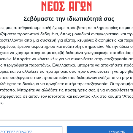
ειλημμένα ότι είναι δύσκολο να γίνουν
Σεβόμαστε την ιδιωτικότητά σας
χιζόμενου πολέμου στην Ουκρανία.
άτες μας αποθηκεύουμε και/ή έχουμε πρόσβαση σε πληροφορίες σε μια
ργαζόμαστε προσωπικά δεδομένα, όπως μοναδικοί αναγνωριστικοί και 
στέλλονται από μια συσκευή για εξατομικευμένες διαφημίσεις και περ
εχομένου, έρευνα ακροατηρίου και ανάπτυξη υπηρεσιών.
Με την άδειά σα
χεται να χρησιμοποιήσουμε ακριβή δεδομένα γεωγραφικής τοποθεσίας 
ών. Μπορείτε να κάνετε κλικ για να συναινέσετε στην επεξεργασία απ
ς περιγράφεται παραπάνω. Εναλλακτικά, μπορείτε να αποκτήσετε πρό
ίες και να αλλάξετε τις προτιμήσεις σας πριν συναινέσετε ή να αρνηθεί
ρίδα ΝΕΟΣ ΑΓΩΝ στο Google News!
ποια επεξεργασία των προσωπικών σας δεδομένων ενδέχεται να μην απ
λά έχετε το δικαίωμα να αρνηθείτε αυτήν την επεξεργασία. Οι προτιμήσ
οχή της Καρδίτσας και ευρύτερα της Θεσσαλίας
ιστότοπο. Μπορείτε να αλλάξετε τις προτιμήσεις σας ή να ανακαλέσετε
στρέφοντας σε αυτόν τον ιστότοπο και κάνοντας κλικ στο κουμπί "Απ
ς.
ΕΠΟΜΕΝΟ ΑΡΘΡΟ
Μόνη της και όλοι τους...
ς
ΣΣΟΤΕΡΕΣ ΕΠΙΛΟΓΕΣ
ΣΥΜΦΩΝΩ