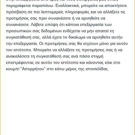
τράβηξε νερά. Θα γίνει ηλεκτρολογικός
περιγράφεται παραπάνω. Εναλλακτικά, μπορείτε να αποκτήσετε
έλεγχος και ποια άλλα προβλήματα θα
πρόσβαση σε πιο λεπτομερείς πληροφορίες και να αλλάξετε τις
βγουν ώστε την επόμενη χρονιά να μπει σε
προτιμήσεις σας πριν συναινέσετε ή να αρνηθείτε να
λειτουργία.
συναινέσετε.
Λάβετε υπόψη ότι κάποια επεξεργασία των
προσωπικών σας δεδομένων ενδέχεται να μην απαιτεί τη
συγκατάθεσή σας, αλλά έχετε το δικαίωμα να αρνηθείτε αυτήν
Τελευταίες Ειδήσεις Σήμερα
την επεξεργασία. Οι προτιμήσεις σας θα ισχύουν μόνο για αυτόν
τον ιστότοπο. Μπορείτε να αλλάξετε τις προτιμήσεις σας ή να
ανακαλέσετε τη συγκατάθεσή σας ανά πάσα στιγμή
Ακολούθησε την εφημερίδα ΝΕΟΣ
επιστρέφοντας σε αυτόν τον ιστότοπο και κάνοντας κλικ στο
κουμπί "Απορρήτου" στο κάτω μέρος της ιστοσελίδας.
ΑΓΩΝ στο Google News!
Όλες οι εξελίξεις στην περιοχή της
Καρδίτσας και ευρύτερα της Θεσσαλίας
ΠΡΟΗΓΟΥΜΕΝΟ ΑΡΘΡΟ
ΕΠΟΜΕΝΟ ΑΡΘΡΟ
Ο Ηρακλής και οι άθλοι του...
Το πρόβλημα της λειψυδρίας
έφτασαν στο Παυσίλυπο!
στη συνεδρίαση λογοδοσίας
(φωτο)
της Δημοτικής Αρχής
Καρδίτσας