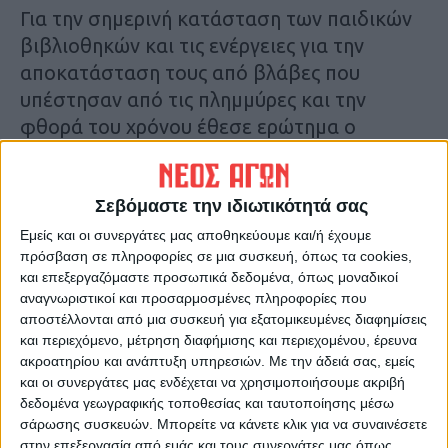
Για την σημερινή κατάσταση των παιδικών
βιβλιοθηκών και τις ενέργειες για την
αποκατάσταση τους από βλάβες που
υπέστησαν από τις πλημμύρες και την
φθορά του χρόνου έθεσε ερώτημα ο
Δημοτικός Σύμβουλος της ελάσσονος
μειοψηφίας Θ. Καλιάς.
Απαντώντας ο Αντιδήμαρχος Στέφανος
Σεβόμαστε την ιδιωτικότητά σας
Θεολόγης ανέφερε μεταξύ άλλων ότι τα
Εμείς και οι συνεργάτες μας αποθηκεύουμε και/ή έχουμε
πρόσβαση σε πληροφορίες σε μια συσκευή, όπως τα cookies,
κτίρια γεράζουν και απαιτούνται
και επεξεργαζόμαστε προσωπικά δεδομένα, όπως μοναδικοί
μεγαλύτερα ποσά για τη συντήρησή τους.
αναγνωριστικοί και προσαρμοσμένες πληροφορίες που
Για την βιβλιοθήκη στην περιοχή του Αγ.
αποστέλλονται από μια συσκευή για εξατομικευμένες διαφημίσεις
Νικολάου πριν από ένα μήνα ολοκληρώθηκε
και περιεχόμενο, μέτρηση διαφήμισης και περιεχομένου, έρευνα
ακροατηρίου και ανάπτυξη υπηρεσιών.
Με την άδειά σας, εμείς
η ανακατασκευή της στέγης και δεν έχει
και οι συνεργάτες μας ενδέχεται να χρησιμοποιήσουμε ακριβή
δοθεί ακόμη σε λειτουργία γιατί ο ένας
δεδομένα γεωγραφικής τοποθεσίας και ταυτοποίησης μέσω
χώρος της είχε ρωγμές στο ταβάνι επειδή
σάρωσης συσκευών. Μπορείτε να κάνετε κλικ για να συναινέσετε
στην επεξεργασία από εμάς και τους συνεργάτες μας όπως