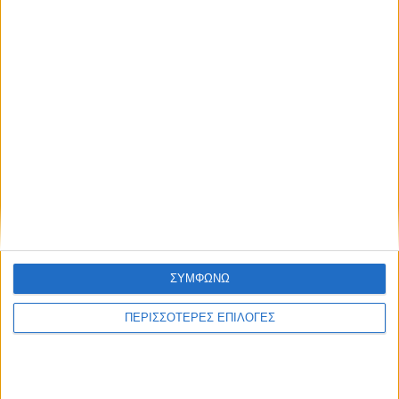
ΚΑΡΔΙΤΣΑ
ΣΥΜΦΩΝΩ
2,3 εκατ. ευρώ για τη φοιτητική στέγη στο
ΠΕΡΙΣΣΟΤΕΡΕΣ ΕΠΙΛΟΓΕΣ
Πανεπιστήμιο Θεσσαλίας