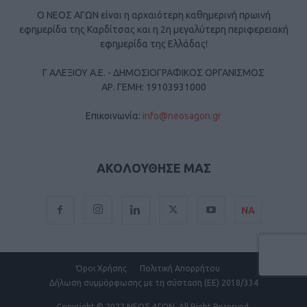
Ο ΝΕΟΣ ΑΓΩΝ είναι η αρχαιότερη καθημερινή πρωινή
εφημερίδα της Καρδίτσας και η 2η μεγαλύτερη περιφερειακή
εφημερίδα της Ελλάδας!
Γ ΑΛΕΞΙΟΥ Α.Ε. - ΔΗΜΟΣΙΟΓΡΑΦΙΚΟΣ ΟΡΓΑΝΙΣΜΟΣ
ΑΡ. ΓΕΜΗ: 19103931000
Επικοινωνία:
info@neosagon.gr
ΑΚΟΛΟΥΘΗΣΕ ΜΑΣ
ΝΑ
Όροι Χρήσης
Πολιτική Απορρήτου
Δήλωση συμμόρφωσης με τη σύσταση (ΕΕ) 2018/334
Copyright
© 2022 ΝΕΟΣ ΑΓΩΝ.
All Right Reserved.