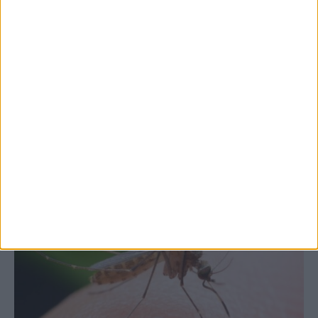
7 Αυγούστου 2026, 10:52 πμ
Θετικό το εμπορικό ισοζύγιο στη
Θεσσαλία, με την Καρδίτσα όμως ουραγό
στις εξαγωγές (πίνακες)
ΚΑΡΔΙΤΣΑ