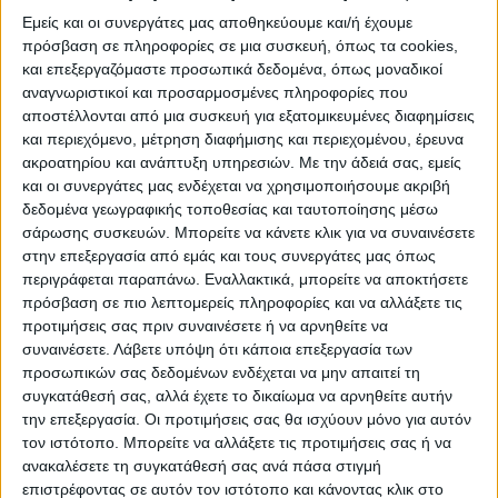
αντιμετωπίσουν την ομάδα των
Εμείς και οι συνεργάτες μας αποθηκεύουμε και/ή έχουμε
πρόσβαση σε πληροφορίες σε μια συσκευή, όπως τα cookies,
Εκπαιδευτηρίων Αθηνά που ήταν περσινή
και επεξεργαζόμαστε προσωπικά δεδομένα, όπως μοναδικοί
πρωταθλήτρια.
αναγνωριστικοί και προσαρμοσμένες πληροφορίες που
αποστέλλονται από μια συσκευή για εξατομικευμένες διαφημίσεις
ΠΡΟΚΡΙΣΗ ΓΙΑ ΤΟ 4ο ΓΕΛ ΣΤΟ ΒΟΛΕΪ
και περιεχόμενο, μέτρηση διαφήμισης και περιεχομένου, έρευνα
ακροατηρίου και ανάπτυξη υπηρεσιών.
Με την άδειά σας, εμείς
Για το βόλεϊ αγοριών, το 4ο ΓΕΛ Καρδίτσας
και οι συνεργάτες μας ενδέχεται να χρησιμοποιήσουμε ακριβή
επικράτησε του 1ου ΓΕ.Λ. Βόλου με 2-0 Η
δεδομένα γεωγραφικής τοποθεσίας και ταυτοποίησης μέσω
νίκη ήρθε εύκολα, με 25-10 και 25-13 τα σετ
σάρωσης συσκευών. Μπορείτε να κάνετε κλικ για να συναινέσετε
στην επεξεργασία από εμάς και τους συνεργάτες μας όπως
στο κλειστό Γυμναστήριο.
περιγράφεται παραπάνω. Εναλλακτικά, μπορείτε να αποκτήσετε
πρόσβαση σε πιο λεπτομερείς πληροφορίες και να αλλάξετε τις
4ο ΓΕΛ Καρδίτσας Βαγενά́ς, Βελησιώ́της,
προτιμήσεις σας πριν συναινέσετε ή να αρνηθείτε να
Βενετίδης, Καρανά́σιος, Κουτσώ́νας,Λαγό́ς,
συναινέσετε.
Λάβετε υπόψη ότι κάποια επεξεργασία των
προσωπικών σας δεδομένων ενδέχεται να μην απαιτεί τη
Γκέλι, Λυρίτσης, Μπιζιριά́νης, Τσιγά́ρδας,
συγκατάθεσή σας, αλλά έχετε το δικαίωμα να αρνηθείτε αυτήν
Χανής, Χατζηγεωργί́ου.
την επεξεργασία. Οι προτιμήσεις σας θα ισχύουν μόνο για αυτόν
τον ιστότοπο. Μπορείτε να αλλάξετε τις προτιμήσεις σας ή να
ανακαλέσετε τη συγκατάθεσή σας ανά πάσα στιγμή
Αντίθετα τα κορίτσια του 5ου ΓΕΛ
επιστρέφοντας σε αυτόν τον ιστότοπο και κάνοντας κλικ στο