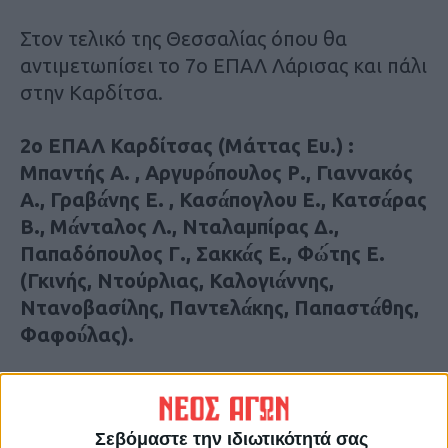
Στον τελικό της Θεσσαλίας όπου θα
αντιμετωπίσει το 7ο ΕΠΑΛ Λάρισας και πάλι
στην Καρδίτσα.
2ο ΕΠΑΛ Καρδίτσας (Μάττας Ευ.) :
Μπαντής Α. , Αργυρό́πουλος Ρ., Γιαννακός
Α., Γραβά́νης Ε. , Κασά́πογλου Ε., Κατσά́ρας
Β., Μά́νταλος Λ., Νταλαμπίρας Δ.,
Παπαδόπουλος Γ., Σακκά́ς Ε., Φώ́της Ε.
(Γκινής, Ντούρλιας, Καλογιά́ννης,
Ντανοβασίλης, Παντελά́κης, Παπαστά́θης,
Φαφού́λας).
Τα κορίτσια του 2ου ΕΠΑΛ Καρδίτσας στο
ποδόσφαιρο, πέρασαν χωρίς αγώνα στον
Σεβόμαστε την ιδιωτικότητά σας
τελικό της Θεσσαλίας όπου θα