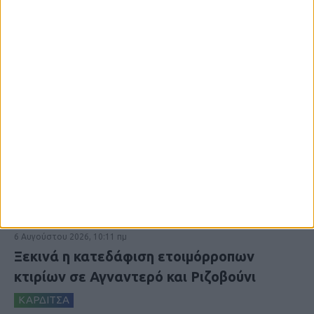
6 Αυγούστου 2026, 10:11 πμ
Ξεκινά η κατεδάφιση ετοιμόρροπων
κτιρίων σε Αγναντερό και Ριζοβούνι
ΚΑΡΔΙΤΣΑ