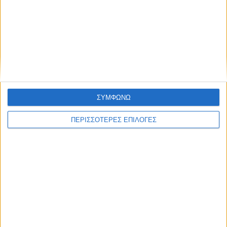
ΑΘΛΗΤΙΚΑ
Ο Αετός Καλλιφωνίου ...επέστρεψε!
(Φωτό+Βίντεο)
ΣΥΜΦΩΝΩ
ΠΕΡΙΣΣΟΤΕΡΕΣ ΕΠΙΛΟΓΕΣ