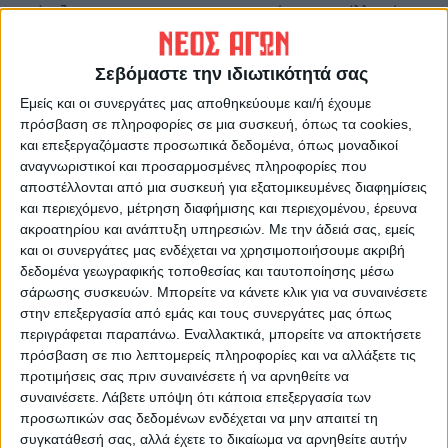
Στέρτζον
αγρότες - το μέλλον όμως
είναι στη γη….
Σεβόμαστε την ιδιωτικότητά σας
Εμείς και οι συνεργάτες μας αποθηκεύουμε και/ή έχουμε
πρόσβαση σε πληροφορίες σε μια συσκευή, όπως τα cookies,
και επεξεργαζόμαστε προσωπικά δεδομένα, όπως μοναδικοί
αναγνωριστικοί και προσαρμοσμένες πληροφορίες που
αποστέλλονται από μια συσκευή για εξατομικευμένες διαφημίσεις
και περιεχόμενο, μέτρηση διαφήμισης και περιεχομένου, έρευνα
ακροατηρίου και ανάπτυξη υπηρεσιών.
Με την άδειά σας, εμείς
ΝΕΟΣ ΑΓΩΝ
και οι συνεργάτες μας ενδέχεται να χρησιμοποιήσουμε ακριβή
https://neosagon.gr
δεδομένα γεωγραφικής τοποθεσίας και ταυτοποίησης μέσω
Η Αρχαιότερη Καθημερινή Πρωινή Εφημερίδα της Καρδίτσας
σάρωσης συσκευών. Μπορείτε να κάνετε κλικ για να συναινέσετε
στην επεξεργασία από εμάς και τους συνεργάτες μας όπως
περιγράφεται παραπάνω. Εναλλακτικά, μπορείτε να αποκτήσετε
πρόσβαση σε πιο λεπτομερείς πληροφορίες και να αλλάξετε τις
προτιμήσεις σας πριν συναινέσετε ή να αρνηθείτε να
συναινέσετε.
Λάβετε υπόψη ότι κάποια επεξεργασία των
ΠΑΡΟΜΟΙΑ ΑΡΘΡΑ
προσωπικών σας δεδομένων ενδέχεται να μην απαιτεί τη
συγκατάθεσή σας, αλλά έχετε το δικαίωμα να αρνηθείτε αυτήν