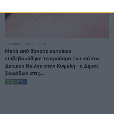
7 Αυγούστου 2026, 10:21 πμ
Μετά από θάνατο κατοίκου
επιβεβαιώθηκε το κρούσμα του ιού του
Δυτικού Νείλου στην Κυψέλη - ο Δήμος
Σοφάδων στις...
ΚΑΡΔΙΤΣΑ