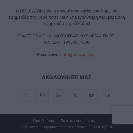
Ο ΝΕΟΣ ΑΓΩΝ είναι η αρχαιότερη καθημερινή πρωινή
εφημερίδα της Καρδίτσας και η 2η μεγαλύτερη περιφερειακή
εφημερίδα της Ελλάδας!
Γ ΑΛΕΞΙΟΥ Α.Ε. - ΔΗΜΟΣΙΟΓΡΑΦΙΚΟΣ ΟΡΓΑΝΙΣΜΟΣ
ΑΡ. ΓΕΜΗ: 19103931000
Επικοινωνία:
info@neosagon.gr
ΑΚΟΛΟΥΘΗΣΕ ΜΑΣ
ΝΑ
Όροι Χρήσης
Πολιτική Απορρήτου
Δήλωση συμμόρφωσης με τη σύσταση (ΕΕ) 2018/334