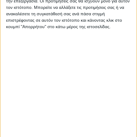
την επεξεργασία. Οι προτιμήσεις σας θα ισχύουν μόνο για αυτόν
τον ιστότοπο. Μπορείτε να αλλάξετε τις προτιμήσεις σας ή να
ανακαλέσετε τη συγκατάθεσή σας ανά πάσα στιγμή
επιστρέφοντας σε αυτόν τον ιστότοπο και κάνοντας κλικ στο
κουμπί "Απορρήτου" στο κάτω μέρος της ιστοσελίδας.
ΚΑΡΔΙΤΣΑ
Τη ρυθμιστική θήρας για τη νέα κυνηγετική
περίοδο εξέδωσε το Δασαρχείο
Καρδίτσας