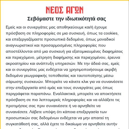
συνεδρίαση για την
κοινωνικής αλληλεγγύης
αντιπλημμυρική θωράκιση
Καρδίτσας
Σεβόμαστε την ιδιωτικότητά σας
Εμείς και οι συνεργάτες μας αποθηκεύουμε και/ή έχουμε
πρόσβαση σε πληροφορίες σε μια συσκευή, όπως τα cookies,
και επεξεργαζόμαστε προσωπικά δεδομένα, όπως μοναδικοί
αναγνωριστικοί και προσαρμοσμένες πληροφορίες που
αποστέλλονται από μια συσκευή για εξατομικευμένες διαφημίσεις
και περιεχόμενο, μέτρηση διαφήμισης και περιεχομένου, έρευνα
ακροατηρίου και ανάπτυξη υπηρεσιών.
Με την άδειά σας, εμείς
ΝΕΟΣ ΑΓΩΝ
και οι συνεργάτες μας ενδέχεται να χρησιμοποιήσουμε ακριβή
δεδομένα γεωγραφικής τοποθεσίας και ταυτοποίησης μέσω
https://neosagon.gr
σάρωσης συσκευών. Μπορείτε να κάνετε κλικ για να συναινέσετε
Η Αρχαιότερη Καθημερινή Πρωινή Εφημερίδα της Καρδίτσας
στην επεξεργασία από εμάς και τους συνεργάτες μας όπως
περιγράφεται παραπάνω. Εναλλακτικά, μπορείτε να αποκτήσετε
πρόσβαση σε πιο λεπτομερείς πληροφορίες και να αλλάξετε τις
προτιμήσεις σας πριν συναινέσετε ή να αρνηθείτε να
συναινέσετε.
Λάβετε υπόψη ότι κάποια επεξεργασία των
προσωπικών σας δεδομένων ενδέχεται να μην απαιτεί τη
ΠΑΡΟΜΟΙΑ ΑΡΘΡΑ
συγκατάθεσή σας, αλλά έχετε το δικαίωμα να αρνηθείτε αυτήν