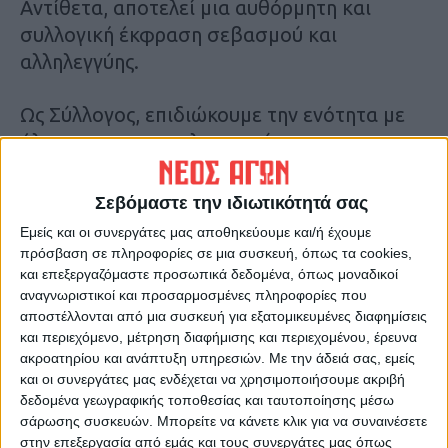
Αντίθετα, αποτελεί μια αυθόρμητη και
συλλογική έκφραση σεβασμού και
αλληλεγγύης.
Ως Σύλλογος, επιδιώκουμε την ενότητα με
όλους τους επαγγελματικούς και
κοινωνικούς φορείς της πόλης μας. Δεν
συγκρίνουμε τις αποφάσεις μας με εκείνες
Σεβόμαστε την ιδιωτικότητά σας
άλλων συλλόγων, καθώς το ουσιαστικό
Εμείς και οι συνεργάτες μας αποθηκεύουμε και/ή έχουμε
ζητούμενο είναι να είμαστε όλοι μαζί σε
πρόσβαση σε πληροφορίες σε μια συσκευή, όπως τα cookies,
αυτό τον κοινό αγώνα για ασφαλείς
και επεξεργαζόμαστε προσωπικά δεδομένα, όπως μοναδικοί
αναγνωριστικοί και προσαρμοσμένες πληροφορίες που
μεταφορές και δικαιοσύνη για τις
αποστέλλονται από μια συσκευή για εξατομικευμένες διαφημίσεις
οικογένειες των θυμάτων.
και περιεχόμενο, μέτρηση διαφήμισης και περιεχομένου, έρευνα
ακροατηρίου και ανάπτυξη υπηρεσιών.
Με την άδειά σας, εμείς
και οι συνεργάτες μας ενδέχεται να χρησιμοποιήσουμε ακριβή
Με ενότητα και σεβασμό, συμμετέχουμε
δεδομένα γεωγραφικής τοποθεσίας και ταυτοποίησης μέσω
στη συγκέντρωση και εκφράζουμε τη φωνή
σάρωσης συσκευών. Μπορείτε να κάνετε κλικ για να συναινέσετε
μας με αξιοπρέπεια και ευθύνη.
στην επεξεργασία από εμάς και τους συνεργάτες μας όπως