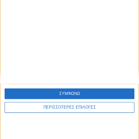
ΣΥΜΦΩΝΩ
ΚΑΡΔΙΤΣΑ
ΠΕΡΙΣΣΟΤΕΡΕΣ ΕΠΙΛΟΓΕΣ
Άρχισε η ιερακοθηρία στο Παυσίλυπο για
τα κορακοειδή (ΒΙΝΤΕΟ)