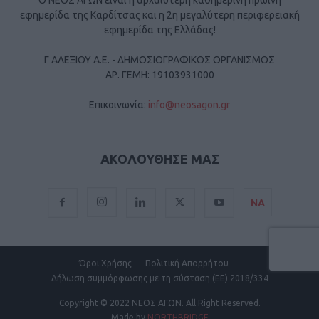
Ο ΝΕΟΣ ΑΓΩΝ είναι η αρχαιότερη καθημερινή πρωινή
εφημερίδα της Καρδίτσας και η 2η μεγαλύτερη περιφερειακή
εφημερίδα της Ελλάδας!
Γ ΑΛΕΞΙΟΥ Α.Ε. - ΔΗΜΟΣΙΟΓΡΑΦΙΚΟΣ ΟΡΓΑΝΙΣΜΟΣ
ΑΡ. ΓΕΜΗ: 19103931000
Επικοινωνία:
info@neosagon.gr
ΑΚΟΛΟΥΘΗΣΕ ΜΑΣ
ΝΑ
Όροι Χρήσης
Πολιτική Απορρήτου
Δήλωση συμμόρφωσης με τη σύσταση (ΕΕ) 2018/334
Copyright
© 2022 ΝΕΟΣ ΑΓΩΝ.
All Right Reserved.
Made by
NORTHBRIDGE
.