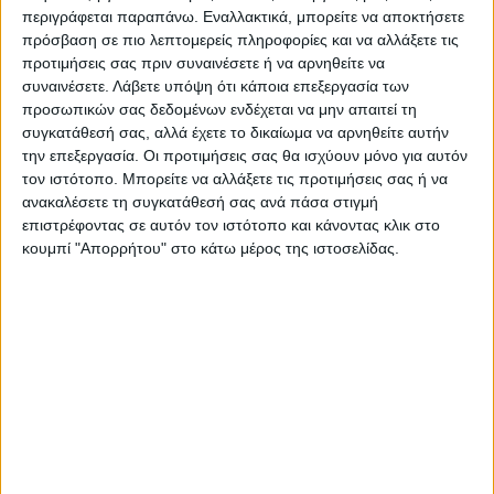
περιγράφεται παραπάνω. Εναλλακτικά, μπορείτε να αποκτήσετε
πρόσβαση σε πιο λεπτομερείς πληροφορίες και να αλλάξετε τις
Για το Δ.Σ.
προτιμήσεις σας πριν συναινέσετε ή να αρνηθείτε να
Ο Πρόεδρος Λάμπρος Κολτσίδας
συναινέσετε.
Λάβετε υπόψη ότι κάποια επεξεργασία των
προσωπικών σας δεδομένων ενδέχεται να μην απαιτεί τη
Τελευταίες Ειδήσεις Σήμερα
συγκατάθεσή σας, αλλά έχετε το δικαίωμα να αρνηθείτε αυτήν
την επεξεργασία. Οι προτιμήσεις σας θα ισχύουν μόνο για αυτόν
τον ιστότοπο. Μπορείτε να αλλάξετε τις προτιμήσεις σας ή να
ανακαλέσετε τη συγκατάθεσή σας ανά πάσα στιγμή
Ακολούθησε την εφημερίδα ΝΕΟΣ
επιστρέφοντας σε αυτόν τον ιστότοπο και κάνοντας κλικ στο
ΑΓΩΝ στο Google News!
κουμπί "Απορρήτου" στο κάτω μέρος της ιστοσελίδας.
Όλες οι εξελίξεις στην περιοχή της
Καρδίτσας και ευρύτερα της Θεσσαλίας
ΠΡΟΗΓΟΥΜΕΝΟ ΑΡΘΡΟ
ΕΠΟΜΕΝΟ ΑΡΘΡΟ
Γκόλ στα ερτζιανά 27/2/2025
Με τη «Λυσιστράτη» άνοιξε η
αυλαία του 40ου Πανελλήνιου
Φεστιβάλ Ερασιτεχνικού
Θεάτρου Καρδίτσας (φωτο &
βίντεο))