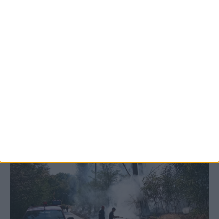
5 Αυγούστου 2026, 6:14 μμ
Παρανάλωμα του πυρός έγινε ΙΧ έξω από
το Μορφοβούνι, έσπευσε η Πυροσβεστική
(ΦΩΤΟ)
ΚΑΡΔΙΤΣΑ