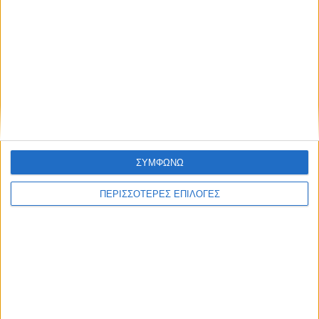
ΝΕΟΣ ΑΓΩΝ
https://neosagon.gr
ΣΥΜΦΩΝΩ
Η Αρχαιότερη Καθημερινή Πρωινή Εφημερίδα της Καρδίτσας
ΠΕΡΙΣΣΟΤΕΡΕΣ ΕΠΙΛΟΓΕΣ
ΘΕΣΣΑΛΙΑ FM