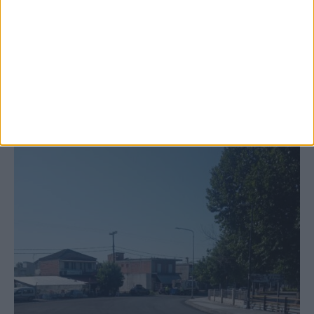
Ξεκινά η κατεδάφιση ετοιμόρροπων
κτιρίων σε Αγναντερό και Ριζοβούνι
ΚΑΡΔΙΤΣΑ