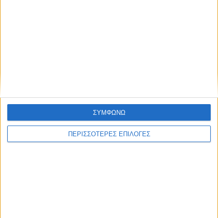
ΑΘΛΗΤΙΚΑ
Τα δύο... «Τσάμπιονς Λιγκ» της Αντιγόνης!
ΣΥΜΦΩΝΩ
ΠΕΡΙΣΣΟΤΕΡΕΣ ΕΠΙΛΟΓΕΣ