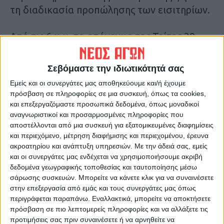
τη διαδικασία προπώλησης των εισιτηρίων.
Από τις 6 μ.μ. το απόγευμα της Τρίτης 29
Οκτωβρίου, τα εισιτήρια για τον αγώνα θα
είναι διαθέσιμα για προπώληση, από την
Σεβόμαστε την ιδιωτικότητά σας
ηλεκτρονική πλατφόρμα
Εμείς και οι συνεργάτες μας αποθηκεύουμε και/ή έχουμε
www.ticketmaster.gr, ενώ από το πρωί της
πρόσβαση σε πληροφορίες σε μια συσκευή, όπως τα cookies,
Τετάρτης θα είναι διαθέσιμα τόσο
και επεξεργαζόμαστε προσωπικά δεδομένα, όπως μοναδικοί
αναγνωριστικοί και προσαρμοσμένες πληροφορίες που
ηλεκτρονικά, όσο και από τα νέα γραφεία
αποστέλλονται από μια συσκευή για εξατομικευμένες διαφημίσεις
του Α.Σ.Κ. (στο ισόγειο στην οδό Χαρίτου
και περιεχόμενο, μέτρηση διαφήμισης και περιεχομένου, έρευνα
12), Δευτέρα-Τετάρτη-Παρασκευή 9-1 το
ακροατηρίου και ανάπτυξη υπηρεσιών.
Με την άδειά σας, εμείς
πρωί και 6-8:30 το απόγευμα, Τρίτη-Πέμπτη
και οι συνεργάτες μας ενδέχεται να χρησιμοποιήσουμε ακριβή
δεδομένα γεωγραφικής τοποθεσίας και ταυτοποίησης μέσω
9-1 το πρωί και Σάββατο 10-1 το πρωί.
σάρωσης συσκευών. Μπορείτε να κάνετε κλικ για να συναινέσετε
στην επεξεργασία από εμάς και τους συνεργάτες μας όπως
Λόγω της νέας νομοθεσίας που καθιστά
περιγράφεται παραπάνω. Εναλλακτικά, μπορείτε να αποκτήσετε
πρόσβαση σε πιο λεπτομερείς πληροφορίες και να αλλάξετε τις
υποχρεωτική την ηλεκτρονική ταυτοποίηση
προτιμήσεις σας πριν συναινέσετε ή να αρνηθείτε να