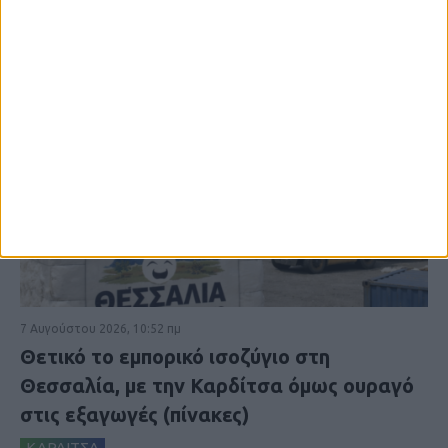
7 Αυγούστου 2026, 10:52 πμ
Θετικό το εμπορικό ισοζύγιο στη
Θεσσαλία, με την Καρδίτσα όμως ουραγό
στις εξαγωγές (πίνακες)
ΚΑΡΔΙΤΣΑ