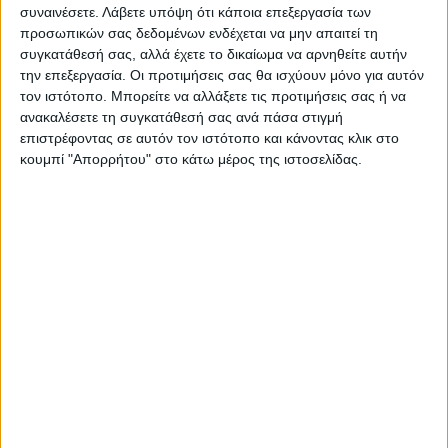
του φιλάθλου και δημιουργεί μια νέα
συναινέσετε.
Λάβετε υπόψη ότι κάποια επεξεργασία των
πραγματικότητα για τον αθλητισμό σε όλα
προσωπικών σας δεδομένων ενδέχεται να μην απαιτεί τη
τα γήπεδα της χώρας, είναι απαραίτητη για
συγκατάθεσή σας, αλλά έχετε το δικαίωμα να αρνηθείτε αυτήν
την επεξεργασία. Οι προτιμήσεις σας θα ισχύουν μόνο για αυτόν
όλους τους φιλάθλους, να έχουν ήδη
τον ιστότοπο. Μπορείτε να αλλάξετε τις προτιμήσεις σας ή να
εγκαταστήσει και ενεργοποιήσει την
ανακαλέσετε τη συγκατάθεσή σας ανά πάσα στιγμή
εφαρμογή gov.gr wallet στο κινητό τους
επιστρέφοντας σε αυτόν τον ιστότοπο και κάνοντας κλικ στο
κουμπί "Απορρήτου" στο κάτω μέρος της ιστοσελίδας.
τηλέφωνο ώστε στη συνέχεια η
καταχώρηση του εισιτηρίου τους να είναι
μια διαδικασία λίγων δευτερολέπτων.
Παροτρύνουμε λοιπόν όλους τους
φιλάθλους να προμηθευτούν έγκαιρα το
εισιτήριο του αγώνα και να ολοκληρώσουν
τη διαδικασία για τον τρόπο εισαγωγής του
ηλεκτρονικού εισιτηρίου στην εφαρμογή
gov.gr wallet.