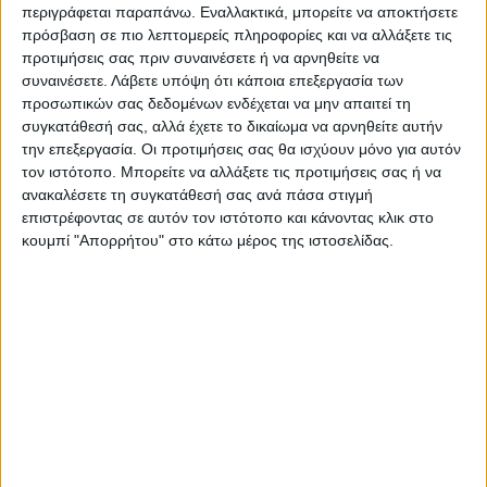
περιγράφεται παραπάνω. Εναλλακτικά, μπορείτε να αποκτήσετε
θεμάτων που αφορούν τους
πρόσβαση σε πιο λεπτομερείς πληροφορίες και να αλλάξετε τις
πλημμυροπαθείς επιχειρηματίες του Νομού.
προτιμήσεις σας πριν συναινέσετε ή να αρνηθείτε να
συναινέσετε.
Λάβετε υπόψη ότι κάποια επεξεργασία των
Αναλυτικότερα στην εφημερίδα Νέος
προσωπικών σας δεδομένων ενδέχεται να μην απαιτεί τη
συγκατάθεσή σας, αλλά έχετε το δικαίωμα να αρνηθείτε αυτήν
Αγών
την επεξεργασία. Οι προτιμήσεις σας θα ισχύουν μόνο για αυτόν
τον ιστότοπο. Μπορείτε να αλλάξετε τις προτιμήσεις σας ή να
Τελευταίες Ειδήσεις Σήμερα
ανακαλέσετε τη συγκατάθεσή σας ανά πάσα στιγμή
επιστρέφοντας σε αυτόν τον ιστότοπο και κάνοντας κλικ στο
κουμπί "Απορρήτου" στο κάτω μέρος της ιστοσελίδας.
Ακολούθησε την εφημερίδα ΝΕΟΣ
ΑΓΩΝ στο Google News!
Όλες οι εξελίξεις στην περιοχή της
Καρδίτσας και ευρύτερα της Θεσσαλίας
ΠΡΟΗΓΟΥΜΕΝΟ ΑΡΘΡΟ
ΕΠΟΜΕΝΟ ΑΡΘΡΟ
Aυγενάκης: Οι Γερμανοί
Ψηφίζεται η αναστολή
αγρότες διεκδικούν όσα η
είσπραξης από λογαριασμούς