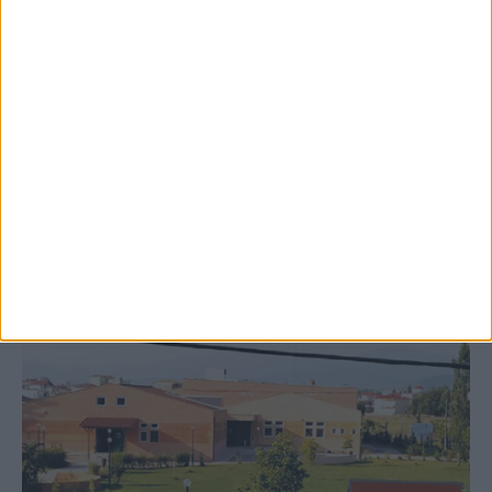
8 Αυγούστου 2026, 9:41 πμ
Δωρεά ακινήτου και μελέτης για τη
δημιουργία «Κειμηλιοαρχείου» στη
Ρεντίνα
ΚΑΡΔΙΤΣΑ