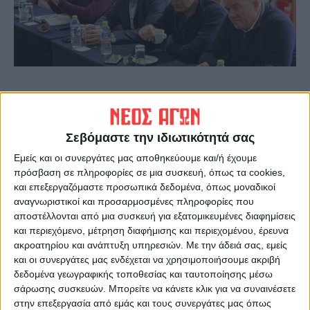
«Το έργο, το οποίο αφορά περίπου 7.500
επιχειρήσεις, συνεχίζεται με αμείωτο
ρυθμό, με τις αυτοψίες να ολοκληρώνονται
Σεβόμαστε την ιδιωτικότητά σας
και τις προκαταβολές – μετά και την πρώτη
Εμείς και οι συνεργάτες μας αποθηκεύουμε και/ή έχουμε
αρωγή – να προχωρούν.
πρόσβαση σε πληροφορίες σε μια συσκευή, όπως τα cookies,
και επεξεργαζόμαστε προσωπικά δεδομένα, όπως μοναδικοί
αναγνωριστικοί και προσαρμοσμένες πληροφορίες που
Συνεχίζουμε όλοι σε στενή συνεργασία»
αποστέλλονται από μια συσκευή για εξατομικευμένες διαφημίσεις
σημείωσε ο Υφυπουργός.
και περιεχόμενο, μέτρηση διαφήμισης και περιεχομένου, έρευνα
ακροατηρίου και ανάπτυξη υπηρεσιών.
Με την άδειά σας, εμείς
και οι συνεργάτες μας ενδέχεται να χρησιμοποιήσουμε ακριβή
Από το Επιμελητήριο Καρδίτσας συμμετείχε
δεδομένα γεωγραφικής τοποθεσίας και ταυτοποίησης μέσω
ο κ. Κώστας Λαμπρόπουλος Οικονομικός
σάρωσης συσκευών. Μπορείτε να κάνετε κλικ για να συναινέσετε
Επόπτης του ΕΒΕ και συντονιστής των
στην επεξεργασία από εμάς και τους συνεργάτες μας όπως