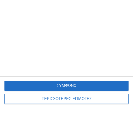
ΣΥΜΦΩΝΩ
ΚΑΡΔΙΤΣΑ
ΠΕΡΙΣΣΟΤΕΡΕΣ ΕΠΙΛΟΓΕΣ
Σύλληψη στην Καρδίτσα για κλοπή
ηλεκτρικής ενέργειας