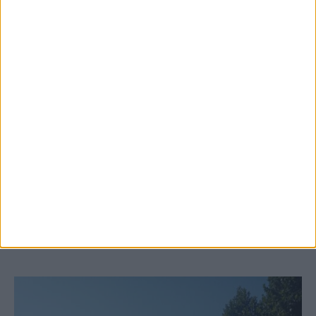
6 Αυγούστου 2026, 10:11 πμ
Ξεκινά η κατεδάφιση ετοιμόρροπων
κτιρίων σε Αγναντερό και Ριζοβούνι
ΚΑΡΔΙΤΣΑ