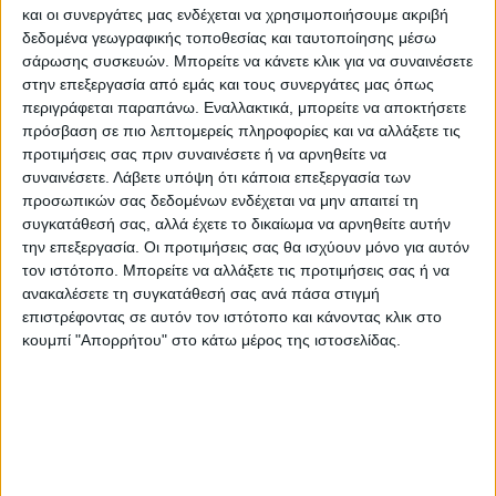
και οι συνεργάτες μας ενδέχεται να χρησιμοποιήσουμε ακριβή
δεδομένα γεωγραφικής τοποθεσίας και ταυτοποίησης μέσω
Ακολούθως ο δήμαρχος επισκέφθηκε το Υπουργείο
σάρωσης συσκευών. Μπορείτε να κάνετε κλικ για να συναινέσετε
στην επεξεργασία από εμάς και τους συνεργάτες μας όπως
Κλιματικής Κρίσης και Πολιτικής Προστασίας, όπου είχε
περιγράφεται παραπάνω. Εναλλακτικά, μπορείτε να αποκτήσετε
διαδοχικές συναντήσεις με τον Γ.Γ. Αποκατάστασης και
πρόσβαση σε πιο λεπτομερείς πληροφορίες και να αλλάξετε τις
προτιμήσεις σας πριν συναινέσετε ή να αρνηθείτε να
Αρωγής κ. Καμπούρη για το θέματα αποκαταστάσεως
συναινέσετε.
Λάβετε υπόψη ότι κάποια επεξεργασία των
των πληγέντων από τον Daniel.
προσωπικών σας δεδομένων ενδέχεται να μην απαιτεί τη
συγκατάθεσή σας, αλλά έχετε το δικαίωμα να αρνηθείτε αυτήν
την επεξεργασία. Οι προτιμήσεις σας θα ισχύουν μόνο για αυτόν
Ο κ. Νάνος ζήτησε την επίσπευση των διαδικασιών
τον ιστότοπο. Μπορείτε να αλλάξετε τις προτιμήσεις σας ή να
αποζημίωσης των πληγέντων, καθώς και την ένταξη των
ανακαλέσετε τη συγκατάθεσή σας ανά πάσα στιγμή
αστέγων στο καθεστώς αποκατάστασης των κατοίκων της
επιστρέφοντας σε αυτόν τον ιστότοπο και κάνοντας κλικ στο
κουμπί "Απορρήτου" στο κάτω μέρος της ιστοσελίδας.
Μεταμόρφωσης Παλαμά. Επίσης ο δήμαρχος έθεσε θέμα
ολοκλήρωσης των αποκαταστάσεων σε δημόσιες
υποδομές. Ο κ. Καμπούρης ανταποκρίθηκε άμεσα και
έθεσε σε συνεργασία τις υπηρεσίες για την επίλυση των
θεμάτων που έθεσε ο δήμαρχος. Ακολούθησε συνάντηση