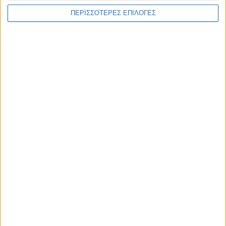
ΠΕΡΙΣΣΟΤΕΡΕΣ ΕΠΙΛΟΓΕΣ
ΕΠΙΚΕΦΑΛΗΣ ΕΙΔΗΣΕΙΣ
8 Αυγούστου 2026, 9:42 πμ
Προχωρούν οι διαδικασίες για την