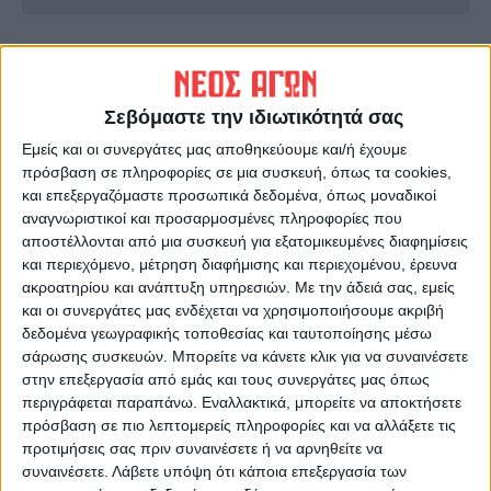
ΠΡΟΗΓΟΥΜΕΝΟ ΑΡΘΡΟ
ΕΠΟΜΕΝΟ ΑΡΘΡΟ
Φόβοι για εκτόξευση των
«Στην Ελλάδα έχουν
τιμών των αιγοπροβάτων
θανατωθεί 14.000 ζώα μέχρι
Σεβόμαστε την ιδιωτικότητά σας
εξαιτίας της πανώλης
στιγμής, στη Ρουμανία
Εμείς και οι συνεργάτες μας αποθηκεύουμε και/ή έχουμε
200.000»
πρόσβαση σε πληροφορίες σε μια συσκευή, όπως τα cookies,
και επεξεργαζόμαστε προσωπικά δεδομένα, όπως μοναδικοί
αναγνωριστικοί και προσαρμοσμένες πληροφορίες που
αποστέλλονται από μια συσκευή για εξατομικευμένες διαφημίσεις
και περιεχόμενο, μέτρηση διαφήμισης και περιεχομένου, έρευνα
ακροατηρίου και ανάπτυξη υπηρεσιών.
Με την άδειά σας, εμείς
και οι συνεργάτες μας ενδέχεται να χρησιμοποιήσουμε ακριβή
δεδομένα γεωγραφικής τοποθεσίας και ταυτοποίησης μέσω
σάρωσης συσκευών. Μπορείτε να κάνετε κλικ για να συναινέσετε
ΝΕΟΣ ΑΓΩΝ
στην επεξεργασία από εμάς και τους συνεργάτες μας όπως
περιγράφεται παραπάνω. Εναλλακτικά, μπορείτε να αποκτήσετε
https://neosagon.gr
πρόσβαση σε πιο λεπτομερείς πληροφορίες και να αλλάξετε τις
Η Αρχαιότερη Καθημερινή Πρωινή Εφημερίδα της Καρδίτσας
προτιμήσεις σας πριν συναινέσετε ή να αρνηθείτε να
συναινέσετε.
Λάβετε υπόψη ότι κάποια επεξεργασία των