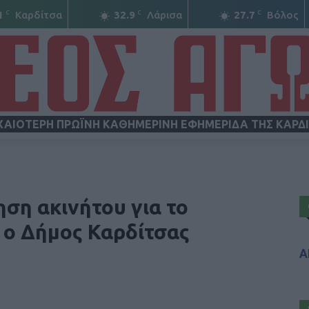
C
C
C
1
Καρδίτσα
32.9
Λάρισα
27.7
Βόλος
ΧΑΙΟΤΕΡΗ ΠΡΩΪΝΗ ΚΑΘΗΜΕΡΙΝΗ ΕΦΗΜΕΡΙΔΑ ΤΗΣ ΚΑΡΔ
ΝΕΟΣ
ηση ακινήτου για το
ο Δήμος Καρδίτσας
Α
ΑΓΩΝ