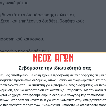
ραγωνικά μέτρα
ή δυνατότητα διαμόρφωσης (κυλικείο),
ζεται και επιπλέον να διαθέτει βοηθητικούς
προσωπικού και κοινού.
τον χρόνο παράδοσής του.
ς, εφόσον απαιτηθούν, σύμφωνα με τις
Σεβόμαστε την ιδιωτικότητά σας
άτες μας αποθηκεύουμε και/ή έχουμε πρόσβαση σε πληροφορίες σε μια
ργαζόμαστε προσωπικά δεδομένα, όπως μοναδικοί αναγνωριστικοί και 
α θέρμανσης και ψύξης και να εξασφαλίζεται
στέλλονται από μια συσκευή για εξατομικευμένες διαφημίσεις και περ
 όλους τους χώρους της κύριας χρήσης.
εχομένου, έρευνα ακροατηρίου και ανάπτυξη υπηρεσιών.
Με την άδειά σα
χεται να χρησιμοποιήσουμε ακριβή δεδομένα γεωγραφικής τοποθεσίας 
οστασίας από την αρμόδια Πυροσβεστική
ών. Μπορείτε να κάνετε κλικ για να συναινέσετε στην επεξεργασία απ
ς περιγράφεται παραπάνω. Εναλλακτικά, μπορείτε να αποκτήσετε πρό
διατάξεις.