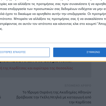
ίες και να αλλάξετε τις προτιμήσεις σας πριν συναινέσετε ή να αρνηθεί
ποια επεξεργασία των προσωπικών σας δεδομένων ενδέχεται να μην απ
ουν ενδιαφέρον μέχρι και την 2η Ιανουαρίου
λά έχετε το δικαίωμα να αρνηθείτε αυτήν την επεξεργασία. Οι προτιμήσ
διαφέροντος κατατίθενται μέχρι την παραπάνω
ιστότοπο. Μπορείτε να αλλάξετε τις προτιμήσεις σας ή να ανακαλέσετε
 του Δήμου Καρδίτσας, υπόψη της Επιτροπής
στρέφοντας σε αυτόν τον ιστότοπο και κάνοντας κλικ στο κουμπί "Απ
ς.
ΣΣΟΤΕΡΕΣ ΕΠΙΛΟΓΕΣ
ΣΥΜΦΩΝΩ
ρίδα ΝΕΟΣ ΑΓΩΝ στο Google News!
οχή της Καρδίτσας και ευρύτερα της Θεσσαλίας
ΕΠΟΜΕΝΟ ΑΡΘΡΟ
ν
Το Ίδρυμα Ουράνη της Ακαδημίας Αθηνών
ύ
βράβευσε την Γκέλη Ντηλιά με καταγωγή από
την Καρδίτσα