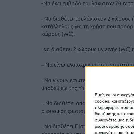
-Να έχει εμβαδό τουλάχιστον 70 τετ
Να διαθέτει τουλάχιστον 2 χώρους 
–
κατάλληλους για τη χρήση που προορί
χώρους (WC).
να διαθέτει 2 χώρους υγιεινής (WC) 
–
Να είναι ελαιοχρωματισμένο κατά 
–
Να γίνουν εσωτερικές διαρρυθμίσει
–
υποδείξεις της Υπηρεσίας.
Εμείς και οι συνεργ
cookies, και επεξε
Να διαθέτει αποτελεσματικό σύστημ
–
πληροφορίες που απο
ο φυσικός φωτισμός και αερισμός σε
διαφήμισης και περι
συνεργάτες μας ενδέ
Να διαθέτει Πιστοποιητικό πυροπρ
–
μέσω σάρωσης συσκευ
συνεργάτες μας όπω
Υπηρεσία σύμφωνα με τις ισχύουσες 