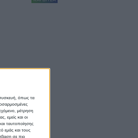
 συσκευή, όπως τα
προσαρμοσμένες
ιεχόμενο, μέτρηση
ς, εμείς και οι
και ταυτοποίησης
ό εμάς και τους
σβαση σε πιο