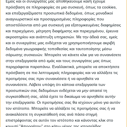
Εμείς και οι συνεργάτες μας αποθηκεύουμε και/ή έχουμε
«πονοκέφαλος» του καγκελάριου, ο οποίος,
πρόσβαση σε πληροφορίες σε μια συσκευή, όπως τα cookies,
μόλις 6 μήνες από την ανάληψη των
και επεξεργαζόμαστε προσωπικά δεδομένα, όπως μοναδικοί
καθηκόντων του, αναγκάζεται να απαντά σε
αναγνωριστικοί και προσαρμοσμένες πληροφορίες που
ερωτήσεις για τη βιωσιμότητα της
αποστέλλονται από μια συσκευή για εξατομικευμένες διαφημίσεις
και περιεχόμενο, μέτρηση διαφήμισης και περιεχομένου, έρευνα
κυβέρνησής του και το ενδεχόμενο ακόμη
ακροατηρίου και ανάπτυξη υπηρεσιών.
Με την άδειά σας, εμείς
και κυβέρνησης μειοψηφίας.
και οι συνεργάτες μας ενδέχεται να χρησιμοποιήσουμε ακριβή
δεδομένα γεωγραφικής τοποθεσίας και ταυτοποίησης μέσω
σάρωσης συσκευών. Μπορείτε να κάνετε κλικ για να συναινέσετε
Συνταξιοδοτικό
στην επεξεργασία από εμάς και τους συνεργάτες μας όπως
περιγράφεται παραπάνω. Εναλλακτικά, μπορείτε να αποκτήσετε
Στην προγραμματική συμφωνία, τα τρία
πρόσβαση σε πιο λεπτομερείς πληροφορίες και να αλλάξετε τις
κόμματα αναφέρονταν μεταξύ άλλων σε
προτιμήσεις σας πριν συναινέσετε ή να αρνηθείτε να
«εγγυημένο επίπεδο σύνταξης» στο 48% του
συναινέσετε.
Λάβετε υπόψη ότι κάποια επεξεργασία των
προσωπικών σας δεδομένων ενδέχεται να μην απαιτεί τη
μέσου μισθού έως τουλάχιστον το 2031,
συγκατάθεσή σας, αλλά έχετε το δικαίωμα να αρνηθείτε αυτήν
χρηματοδοτούμενο από αυξημένη κρατική
την επεξεργασία. Οι προτιμήσεις σας θα ισχύουν μόνο για αυτόν
επιδότηση, ενώ δεσμεύονταν να μην
τον ιστότοπο. Μπορείτε να αλλάξετε τις προτιμήσεις σας ή να
αυξήσουν τα όρια ηλικίας συνταξιοδότησης
ανακαλέσετε τη συγκατάθεσή σας ανά πάσα στιγμή
επιστρέφοντας σε αυτόν τον ιστότοπο και κάνοντας κλικ στο
πέρα από την τρέχουσα, σταδιακή αύξηση
κουμπί "Απορρήτου" στο κάτω μέρος της ιστοσελίδας.