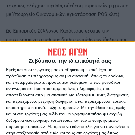
τεχνικές ελέγχου, mydata, σύνδεση ταμειακών μηχανών
με Υπουργείο Οικονομικών, εγκατάσταση POS κλπ.).
Ως Εμπορικός Σύλλογος Καρδίτσας έχουμε την
υποχρέωση να σταθούμε δίπλα σε κάθε συνάδελφο που
κινδυνεύει με επαγγελματικό αφανισμό, που
στοχοποιείται γενικά ως φοροφυγάς και να καλέσουμε
Σεβόμαστε την ιδιωτικότητά σας
την ερχόμενη Τρίτη 14/01/2025 και ώρα 18:00 το
Εμείς και οι συνεργάτες μας αποθηκεύουμε και/ή έχουμε
απόγευμα όλους τους επαγγελματικούς και
πρόσβαση σε πληροφορίες σε μια συσκευή, όπως τα cookies,
και επεξεργαζόμαστε προσωπικά δεδομένα, όπως μοναδικοί
συνδικαλιστικούς φορείς του τόπου μας σε σύσκεψη
αναγνωριστικοί και προσαρμοσμένες πληροφορίες που
στην αίθουσα Ομοσπονδίας ΕΒΕ στην οδό Ανδρέα
αποστέλλονται από μια συσκευή για εξατομικευμένες διαφημίσεις
Παπανδρέου 32 με θέμα τον τρόπο αντίδρασης στη
και περιεχόμενο, μέτρηση διαφήμισης και περιεχομένου, έρευνα
ακροατηρίου και ανάπτυξη υπηρεσιών.
Με την άδειά σας, εμείς
φορολογική πολιτική .
και οι συνεργάτες μας ενδέχεται να χρησιμοποιήσουμε ακριβή
δεδομένα γεωγραφικής τοποθεσίας και ταυτοποίησης μέσω
Ο Πρόεδρος Ο Γεν. Γραμματέας
σάρωσης συσκευών. Μπορείτε να κάνετε κλικ για να συναινέσετε
στην επεξεργασία από εμάς και τους συνεργάτες μας όπως