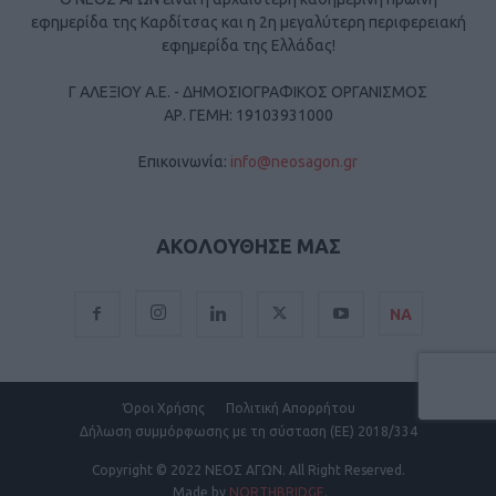
εφημερίδα της Καρδίτσας και η 2η μεγαλύτερη περιφερειακή
εφημερίδα της Ελλάδας!
Γ ΑΛΕΞΙΟΥ Α.Ε. - ΔΗΜΟΣΙΟΓΡΑΦΙΚΟΣ ΟΡΓΑΝΙΣΜΟΣ
ΑΡ. ΓΕΜΗ: 19103931000
Επικοινωνία:
info@neosagon.gr
ΑΚΟΛΟΥΘΗΣΕ ΜΑΣ
ΝΑ
Όροι Χρήσης
Πολιτική Απορρήτου
Δήλωση συμμόρφωσης με τη σύσταση (ΕΕ) 2018/334
Copyright
© 2022 ΝΕΟΣ ΑΓΩΝ.
All Right Reserved.
Made by
NORTHBRIDGE
.