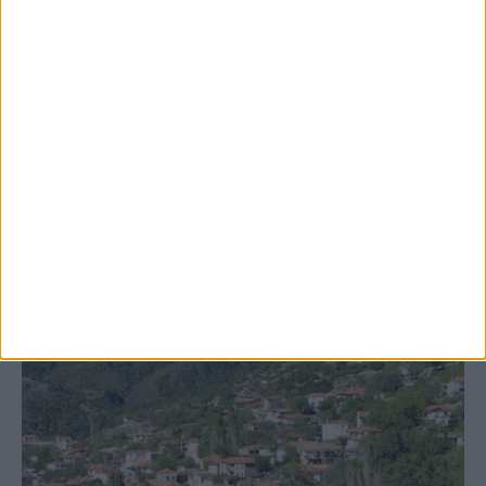
8 Αυγούστου 2026, 9:42 πμ
Προχωρούν οι διαδικασίες για την
ανάθεση του masterplan της ΔΕΥΑ
Καρδίτσας
ΚΑΡΔΙΤΣΑ