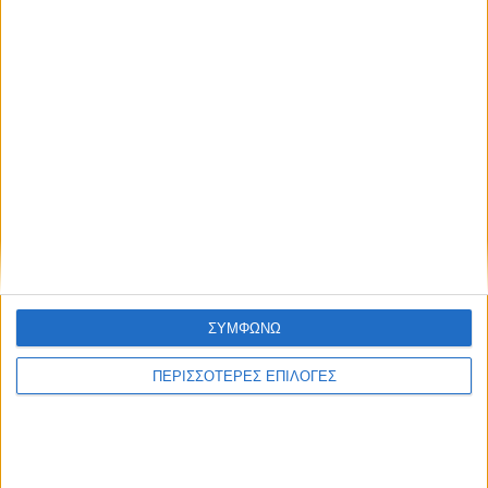
ΣΥΜΦΩΝΩ
ΑΓΡΟΤΙΚΑ
ΠΕΡΙΣΣΟΤΕΡΕΣ ΕΠΙΛΟΓΕΣ
Nέες αποφάσεις για επιχορήγηση
αγροτικών εκμεταλλεύσεων στο Ν.
Καρδίτσας