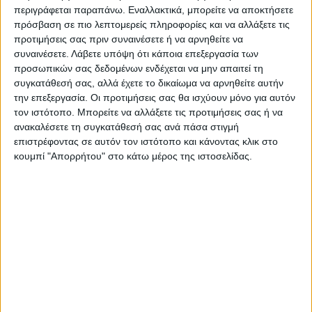
περιγράφεται παραπάνω. Εναλλακτικά, μπορείτε να αποκτήσετε
Αντωνίου Αριστοτέλης Τσεκούρας Δημήτριος
πρόσβαση σε πιο λεπτομερείς πληροφορίες και να αλλάξετε τις
προτιμήσεις σας πριν συναινέσετε ή να αρνηθείτε να
συναινέσετε.
Τελευταίες Ειδήσεις Σήμερα
Λάβετε υπόψη ότι κάποια επεξεργασία των
προσωπικών σας δεδομένων ενδέχεται να μην απαιτεί τη
συγκατάθεσή σας, αλλά έχετε το δικαίωμα να αρνηθείτε αυτήν
την επεξεργασία. Οι προτιμήσεις σας θα ισχύουν μόνο για αυτόν
Ακολούθησε την εφημερίδα ΝΕΟΣ
τον ιστότοπο. Μπορείτε να αλλάξετε τις προτιμήσεις σας ή να
ΑΓΩΝ στο Google News!
ανακαλέσετε τη συγκατάθεσή σας ανά πάσα στιγμή
επιστρέφοντας σε αυτόν τον ιστότοπο και κάνοντας κλικ στο
Όλες οι εξελίξεις στην περιοχή της
κουμπί "Απορρήτου" στο κάτω μέρος της ιστοσελίδας.
Καρδίτσας και ευρύτερα της Θεσσαλίας
ΠΡΟΗΓΟΥΜΕΝΟ ΑΡΘΡΟ
ΕΠΟΜΕΝΟ ΑΡΘΡΟ
Περιφέρεια Θεσσαλίας:
«Εξάρες» για Δόξα
Χιονοπτώσεις σε ορεινές και
Μασχολουρίου και Αστέρα
ημιορεινές περιοχές -
(φωτο)
Χιονόνερο στα πεδινά