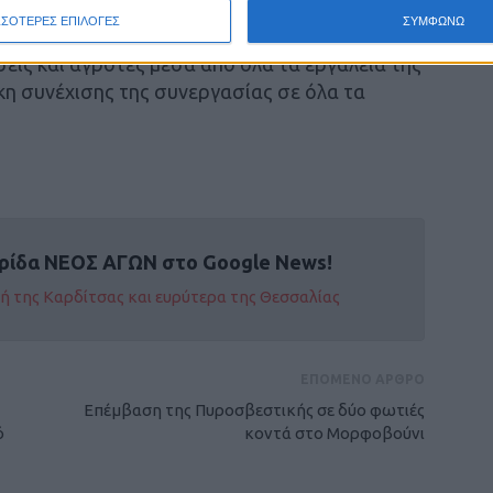
ΣΣΟΤΕΡΕΣ ΕΠΙΛΟΓΕΣ
ΣΥΜΦΩΝΩ
, μέχρι τώρα έχουν καταβληθεί ήδη 126,4
σεις και αγρότες μέσα από όλα τα εργαλεία της
κη συνέχισης της συνεργασίας σε όλα τα
ρίδα ΝΕΟΣ ΑΓΩΝ στο Google News!
οχή της Καρδίτσας και ευρύτερα της Θεσσαλίας
ΕΠΟΜΕΝΟ ΑΡΘΡΟ
Επέμβαση της Πυροσβεστικής σε δύο φωτιές
ό
κοντά στο Μορφοβούνι