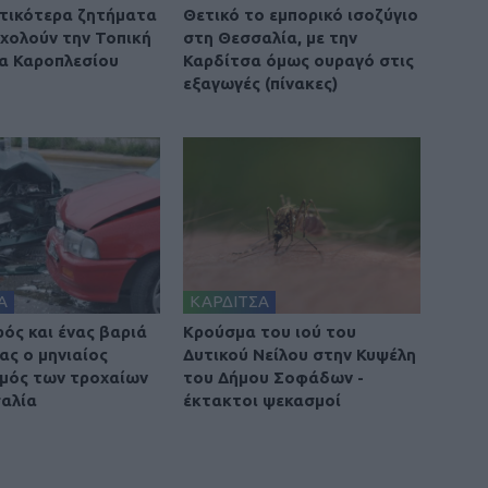
τικότερα ζητήματα
Θετικό το εμπορικό ισοζύγιο
χολούν την Τοπική
στη Θεσσαλία, με την
α Καροπλεσίου
Καρδίτσα όμως ουραγό στις
εξαγωγές (πίνακες)
Α
ΚΑΡΔΙΤΣΑ
ρός και ένας βαριά
Κρούσμα του ιού του
ας ο μηνιαίος
Δυτικού Νείλου στην Κυψέλη
μός των τροχαίων
του Δήμου Σοφάδων -
αλία
έκτακτοι ψεκασμοί