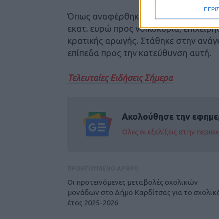
ΠΕΡΙ
Όπως αναφέρθηκε από τον Υφυπουργό
εκατ. ευρώ προς νοικοκυριά, επιχειρή
κρατικής αρωγής. Στάθηκε στην ανάγ
επίπεδα προς την κατεύθυνση αυτή.
Τελευταίες Ειδήσεις Σήμερα
Ακολούθησε την εφημε
Όλες οι εξελίξεις στην περι
ΠΡΟΗΓΟΥΜΕΝΟ ΑΡΘΡΟ
Οι προτεινόμενες μεταβολές σχολικών
μονάδων στο Δήμο Καρδίτσας για το σχολικ
έτος 2025-2026