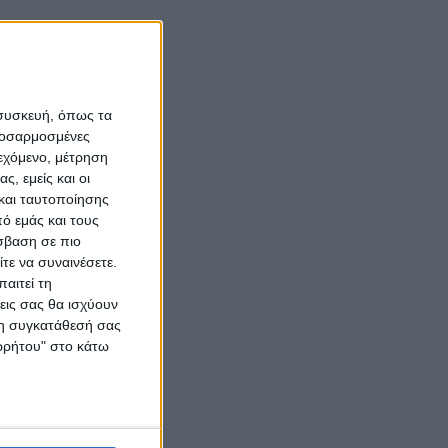
 συσκευή, όπως τα
προσαρμοσμένες
ιεχόμενο, μέτρηση
ς, εμείς και οι
και ταυτοποίησης
ό εμάς και τους
σβαση σε πιο
τε να συναινέσετε.
αιτεί τη
εις σας θα ισχύουν
 τη συγκατάθεσή σας
ορρήτου" στο κάτω