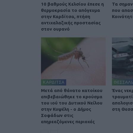
10 βαθμούς Κελσίου έπεσε η
Τα σημαν
θερμοκρασία το απόγευμα
που απασ
στην Καρδίτσα, πτήση
Κοινότητ
αντιχαλαζικής προστασίας
στον ουρανό
ΚΑΡΔΙΤΣΑ
ΘΕΣΣΑΛΙ
Μετά από θάνατο κατοίκου
Ένας νεκ
επιβεβαιώθηκε το κρούσμα
τραυματί
του ιού του Δυτικού Νείλου
απολογισ
στην Κυψέλη - ο Δήμος
στη Θεσσ
Σοφάδων στις
επηρεαζόμενες περιοχές