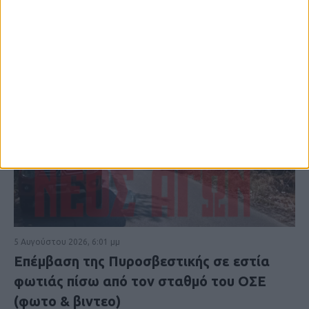
5 Αυγούστου 2026, 6:01 μμ
Επέμβαση της Πυροσβεστικής σε εστία
φωτιάς πίσω από τον σταθμό του ΟΣΕ
(φωτο & βιντεο)