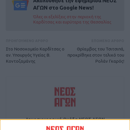
Ακολούθησε την εφημερίδα ΝΕΟΣ
ΑΓΩΝ στο Google News!
Όλες οι εξελίξεις στην περιοχή της
Καρδίτσας και ευρύτερα της Θεσσαλίας
ΠΡΟΗΓΟΥΜΕΝΟ ΑΡΘΡΟ
ΕΠΟΜΕΝΟ ΑΡΘΡΟ
Στο Νοσοκομείο Καρδίτσας ο
Θρίαμβος του Τσιτσιπά,
αν. Υπουργός Υγείας Β.
προκρίθηκε στον τελικό του
Κοντοζαμάνης
Ρολάν Γκαρός!
Δημοσιογραφική Ομάδα ΝΕΟΣ ΑΓΩΝ
https://neosagon.gr