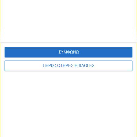
ΕΠΙΚΕΦΑΛΗΣ ΕΙΔΗΣΕΙΣ
ΣΥΜΦΩΝΩ
ΠΕΡΙΣΣΟΤΕΡΕΣ ΕΠΙΛΟΓΕΣ
6 Αυγούστου 2026, 7:48 μμ