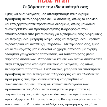
Η Αρχαιότερη Καθημερινή Πρωινή Εφημερίδα της Καρδίτσας
Σεβόμαστε την ιδιωτικότητά σας
Εμείς και οι συνεργάτες μας αποθηκεύουμε και/ή έχουμε
πρόσβαση σε πληροφορίες σε μια συσκευή, όπως τα cookies,
και επεξεργαζόμαστε προσωπικά δεδομένα, όπως μοναδικοί
αναγνωριστικοί και προσαρμοσμένες πληροφορίες που
αποστέλλονται από μια συσκευή για εξατομικευμένες διαφημίσεις
ΠΑΡΟΜΟΙΑ ΑΡΘΡΑ
και περιεχόμενο, μέτρηση διαφήμισης και περιεχομένου, έρευνα
ακροατηρίου και ανάπτυξη υπηρεσιών.
Με την άδειά σας, εμείς
και οι συνεργάτες μας ενδέχεται να χρησιμοποιήσουμε ακριβή
δεδομένα γεωγραφικής τοποθεσίας και ταυτοποίησης μέσω
σάρωσης συσκευών. Μπορείτε να κάνετε κλικ για να συναινέσετε
στην επεξεργασία από εμάς και τους συνεργάτες μας όπως
περιγράφεται παραπάνω. Εναλλακτικά, μπορείτε να αποκτήσετε
πρόσβαση σε πιο λεπτομερείς πληροφορίες και να αλλάξετε τις
προτιμήσεις σας πριν συναινέσετε ή να αρνηθείτε να
συναινέσετε.
Λάβετε υπόψη ότι κάποια επεξεργασία των
προσωπικών σας δεδομένων ενδέχεται να μην απαιτεί τη
συγκατάθεσή σας, αλλά έχετε το δικαίωμα να αρνηθείτε αυτήν
την επεξεργασία. Οι προτιμήσεις σας θα ισχύουν μόνο για αυτόν
τον ιστότοπο. Μπορείτε να αλλάξετε τις προτιμήσεις σας ή να