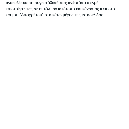
ανακαλέσετε τη συγκατάθεσή σας ανά πάσα στιγμή
ΚΑΡΔΙΤΣΑ
επιστρέφοντας σε αυτόν τον ιστότοπο και κάνοντας κλικ στο
κουμπί "Απορρήτου" στο κάτω μέρος της ιστοσελίδας.
Κρούσμα του ιού του Δυτικού Νείλου στην
Κυψέλη του Δήμου Σοφάδων - έκτακτοι
ψεκασμοί