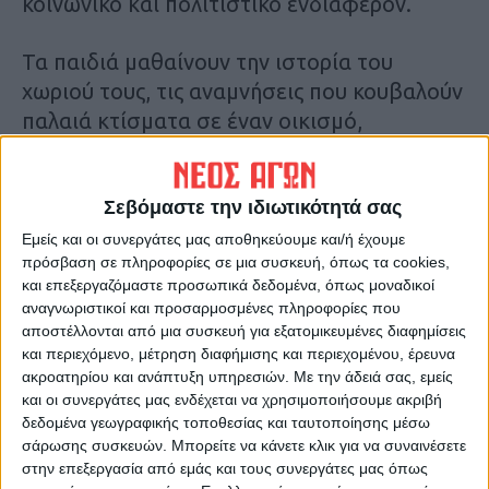
κοινωνικό και πολιτιστικό ενδιαφέρον.
Τα παιδιά μαθαίνουν την ιστορία του
χωριού τους, τις αναμνήσεις που κουβαλούν
παλαιά κτίσματα σε έναν οικισμό,
γνωρίζουν τις ρίζες τους, δένονται με τους
εναπομείναντες ανθρώπους αυτών των
τόπων.
Σεβόμαστε την ιδιωτικότητά σας
Εμείς και οι συνεργάτες μας αποθηκεύουμε και/ή έχουμε
πρόσβαση σε πληροφορίες σε μια συσκευή, όπως τα cookies,
Αυτή η επανασύνδεση φέρνει οφέλη ακόμη
και επεξεργαζόμαστε προσωπικά δεδομένα, όπως μοναδικοί
και στους ενήλικες, σε εκείνους που έφυγαν
αναγνωριστικοί και προσαρμοσμένες πληροφορίες που
μακριά σε άλλες πολιτείες και δημιούργησαν
αποστέλλονται από μια συσκευή για εξατομικευμένες διαφημίσεις
αλλού οικογένεια, ξεχνώντας τα μέρη που
και περιεχόμενο, μέτρηση διαφήμισης και περιεχομένου, έρευνα
ακροατηρίου και ανάπτυξη υπηρεσιών.
Με την άδειά σας, εμείς
μεγάλωσαν.
και οι συνεργάτες μας ενδέχεται να χρησιμοποιήσουμε ακριβή
δεδομένα γεωγραφικής τοποθεσίας και ταυτοποίησης μέσω
Όσο ζει κανείς μακριά, χάνει ορισμένες
σάρωσης συσκευών. Μπορείτε να κάνετε κλικ για να συναινέσετε
φορές και το αίσθημα του «ανήκειν», και για
στην επεξεργασία από εμάς και τους συνεργάτες μας όπως