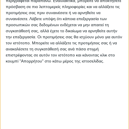
περιγράφεται παραπάνω. Εναλλακτικά, μπορείτε να αποκτήσετε
αυτό τέτοιες δράσεις των συλλόγων δεν
πρόσβαση σε πιο λεπτομερείς πληροφορίες και να αλλάξετε τις
είναι μόνο βιωματικές για τους μικρούς,
προτιμήσεις σας πριν συναινέσετε ή να αρνηθείτε να
αλλά και για τους μεγάλους που νιώθουν ότι
συναινέσετε.
Λάβετε υπόψη ότι κάποια επεξεργασία των
προσωπικών σας δεδομένων ενδέχεται να μην απαιτεί τη
ο συνδετικός κρίκος κάπου είχε «σπάσει»
συγκατάθεσή σας, αλλά έχετε το δικαίωμα να αρνηθείτε αυτήν
και πασχίζουν τώρα να επανασυνδεθούν με
την επεξεργασία. Οι προτιμήσεις σας θα ισχύουν μόνο για αυτόν
παλαιότερες εικόνες.
τον ιστότοπο. Μπορείτε να αλλάξετε τις προτιμήσεις σας ή να
Δ.Γ.
ανακαλέσετε τη συγκατάθεσή σας ανά πάσα στιγμή
επιστρέφοντας σε αυτόν τον ιστότοπο και κάνοντας κλικ στο
κουμπί "Απορρήτου" στο κάτω μέρος της ιστοσελίδας.
Τελευταίες Ειδήσεις Σήμερα
Ακολούθησε την εφημερίδα ΝΕΟΣ
ΑΓΩΝ στο Google News!
Όλες οι εξελίξεις στην περιοχή της
Καρδίτσας και ευρύτερα της Θεσσαλίας
ΠΡΟΗΓΟΥΜΕΝΟ ΑΡΘΡΟ
ΕΠΟΜΕΝΟ ΑΡΘΡΟ