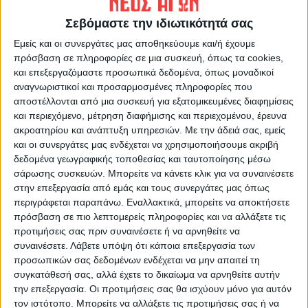
Η ιδέα δεν είναι καινούργια καθώς σε
Σεβόμαστε την ιδιωτικότητά σας
πολλές πόλεις, μεγάλες ή μικρότερες, οι
Εμείς και οι συνεργάτες μας αποθηκεύουμε και/ή έχουμε
δήμοι και ντόπιοι καλλιτέχνες “υιοθετούν”
πρόσβαση σε πληροφορίες σε μια συσκευή, όπως τα cookies,
τα ΚΑΦΑΟ και τα μεταμορφώνουν.
και επεξεργαζόμαστε προσωπικά δεδομένα, όπως μοναδικοί
Αντλώντας θέματα από την ιστορία της
αναγνωριστικοί και προσαρμοσμένες πληροφορίες που
αποστέλλονται από μια συσκευή για εξατομικευμένες διαφημίσεις
κάθε περιοχής, τη φύση, τον
και περιεχόμενο, μέτρηση διαφήμισης και περιεχομένου, έρευνα
κινηματογράφο ή την καθημερινότητα
ακροατηρίου και ανάπτυξη υπηρεσιών.
Με την άδειά σας, εμείς
αντικαθιστούν το γκρίζο και δημιουργούν
και οι συνεργάτες μας ενδέχεται να χρησιμοποιήσουμε ακριβή
όμορφες εικόνες.
δεδομένα γεωγραφικής τοποθεσίας και ταυτοποίησης μέσω
σάρωσης συσκευών. Μπορείτε να κάνετε κλικ για να συναινέσετε
στην επεξεργασία από εμάς και τους συνεργάτες μας όπως
περιγράφεται παραπάνω. Εναλλακτικά, μπορείτε να αποκτήσετε
πρόσβαση σε πιο λεπτομερείς πληροφορίες και να αλλάξετε τις
προτιμήσεις σας πριν συναινέσετε ή να αρνηθείτε να
συναινέσετε.
Λάβετε υπόψη ότι κάποια επεξεργασία των
προσωπικών σας δεδομένων ενδέχεται να μην απαιτεί τη
συγκατάθεσή σας, αλλά έχετε το δικαίωμα να αρνηθείτε αυτήν
την επεξεργασία. Οι προτιμήσεις σας θα ισχύουν μόνο για αυτόν
τον ιστότοπο. Μπορείτε να αλλάξετε τις προτιμήσεις σας ή να