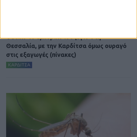
7 Αυγούστου 2026, 10:52 πμ
Θετικό το εμπορικό ισοζύγιο στη
Θεσσαλία, με την Καρδίτσα όμως ουραγό
στις εξαγωγές (πίνακες)
ΚΑΡΔΙΤΣΑ