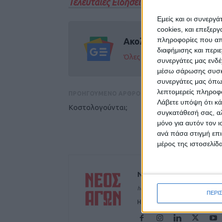
Τελευταίες Ειδήσεις Σήμερα
Εμείς και οι συνεργ
cookies, και επεξε
πληροφορίες που απο
Ακολούθησε την εφημε
διαφήμισης και περι
Όλες οι εξελίξεις στην περι
συνεργάτες μας ενδέ
μέσω σάρωσης συσκευ
συνεργάτες μας όπω
λεπτομερείς πληροφορ
ΠΡΟΗΓΟΥΜΕΝΟ ΑΡΘΡΟ
Λάβετε υπόψη ότι κά
Κοστολογούνται;
συγκατάθεσή σας, αλ
μόνο για αυτόν τον 
ανά πάσα στιγμή επι
μέρος της ιστοσελίδα
ΝΕΟΣ ΑΓΩΝ
https://neosagon.gr
ΠΕΡΙ
Η Αρχαιότερη Καθημερινή Πρω