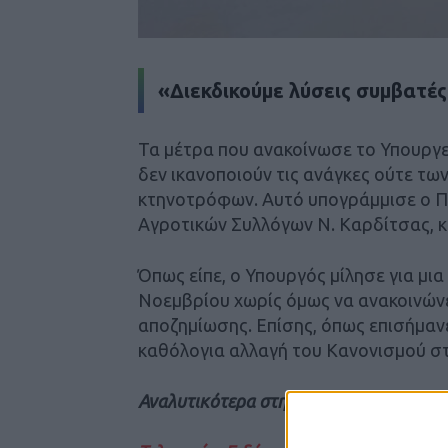
«Διεκδικούμε λύσεις συμβατές
Τα μέτρα που ανακοίνωσε το Υπουργε
δεν ικανοποιούν τις ανάγκες ούτε τω
κτηνοτρόφων. Αυτό υπογράμμισε ο 
Αγροτικών Συλλόγων Ν. Καρδίτσας, κ
Όπως είπε, ο Υπουργός μίλησε για μ
Νοεμβρίου χωρίς όμως να ανακοινώνει
αποζημίωσης. Επίσης, όπως επισήμανε
καθόλογια αλλαγή του Κανονισμού σ
Αναλυτικότερα στην εφημερίδα Νέος Α