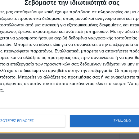
Σεβόμαστε την ιδιωτικότητά σας
άτες μας αποθηκεύουμε και/ή έχουμε πρόσβαση σε πληροφορίες σε μια
ργαζόμαστε προσωπικά δεδομένα, όπως μοναδικοί αναγνωριστικοί και 
στέλλονται από μια συσκευή για εξατομικευμένες διαφημίσεις και περ
ρίδα ΝΕΟΣ ΑΓΩΝ στο Google News!
εχομένου, έρευνα ακροατηρίου και ανάπτυξη υπηρεσιών.
Με την άδειά σα
οχή της Καρδίτσας και ευρύτερα της Θεσσαλίας
χεται να χρησιμοποιήσουμε ακριβή δεδομένα γεωγραφικής τοποθεσίας 
ών. Μπορείτε να κάνετε κλικ για να συναινέσετε στην επεξεργασία απ
ς περιγράφεται παραπάνω. Εναλλακτικά, μπορείτε να αποκτήσετε πρό
ίες και να αλλάξετε τις προτιμήσεις σας πριν συναινέσετε ή να αρνηθεί
ΕΠΟΜΕΝΟ ΑΡΘΡΟ
ποια επεξεργασία των προσωπικών σας δεδομένων ενδέχεται να μην απ
Πως ο Ντάνιελ μετέτρεψε κτήμα με αχλαδιές
λά έχετε το δικαίωμα να αρνηθείτε αυτήν την επεξεργασία. Οι προτιμήσ
σε ρεματιές και...νταμάρια- τεράστια
ιστότοπο. Μπορείτε να αλλάξετε τις προτιμήσεις σας ή να ανακαλέσετε
καταστροφή στο Κιόσκι (ΦΩΤΟ-ΒΙΝΤΕΟ)
στρέφοντας σε αυτόν τον ιστότοπο και κάνοντας κλικ στο κουμπί "Απ
ς.
ΣΣΟΤΕΡΕΣ ΕΠΙΛΟΓΕΣ
ΣΥΜΦΩΝΩ
ινή Εφημερίδα της Καρδίτσας