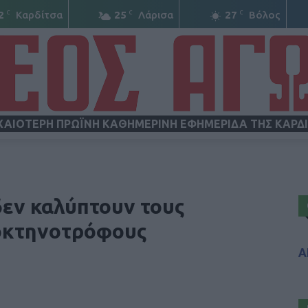
C
C
C
2
Καρδίτσα
25
Λάρισα
27
Βόλος
ΧΑΙΟΤΕΡΗ ΠΡΩΪΝΗ ΚΑΘΗΜΕΡΙΝΗ ΕΦΗΜΕΡΙΔΑ ΤΗΣ ΚΑΡΔ
ΝΕΟΣ
δεν καλύπτουν τους
οκτηνοτρόφους
Α
ΑΓΩΝ