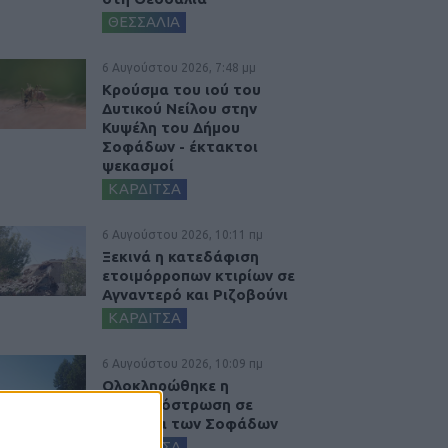
ΘΕΣΣΑΛΙΑ
6 Αυγούστου 2026, 7:48 μμ
Κρούσμα του ιού του
Δυτικού Νείλου στην
Κυψέλη του Δήμου
Σοφάδων - έκτακτοι
ψεκασμοί
ΚΑΡΔΙΤΣΑ
6 Αυγούστου 2026, 10:11 πμ
Ξεκινά η κατεδάφιση
ετοιμόρροπων κτιρίων σε
Αγναντερό και Ριζοβούνι
ΚΑΡΔΙΤΣΑ
6 Αυγούστου 2026, 10:09 πμ
Ολοκληρώθηκε η
ασφαλτόστρωση σε
τμήματα των Σοφάδων
ΚΑΡΔΙΤΣΑ