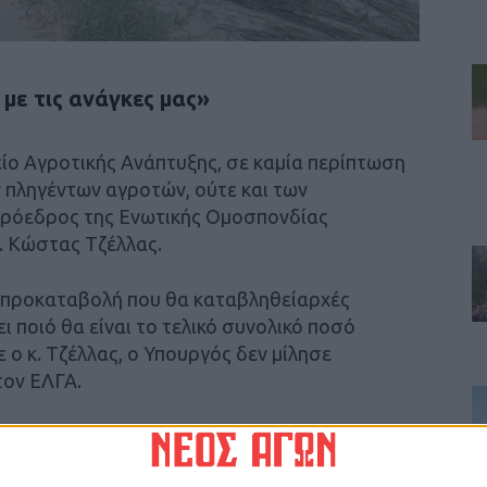
 με τις ανάγκες μας»
ίο Αγροτικής Ανάπτυξης, σε καμία περίπτωση
ν πληγέντων αγροτών, ούτε και των
Πρόεδρος της Ενωτικής Ομοσπονδίας
. Κώστας Τζέλλας.
ια προκαταβολή που θα καταβληθείαρχές
 ποιό θα είναι το τελικό συνολικό ποσό
 ο κ. Τζέλλας, ο Υπουργός δεν μίλησε
τον ΕΛΓΑ.
γών