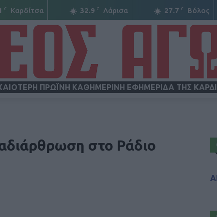
C
C
C
1
Καρδίτσα
32.9
Λάρισα
27.7
Βόλος
ΧΑΙΟΤΕΡΗ ΠΡΩΪΝΗ ΚΑΘΗΜΕΡΙΝΗ ΕΦΗΜΕΡΙΔΑ ΤΗΣ ΚΑΡΔ
ΝΕΟΣ
ναδιάρθρωση στο Ράδιο
Α
ΑΓΩΝ