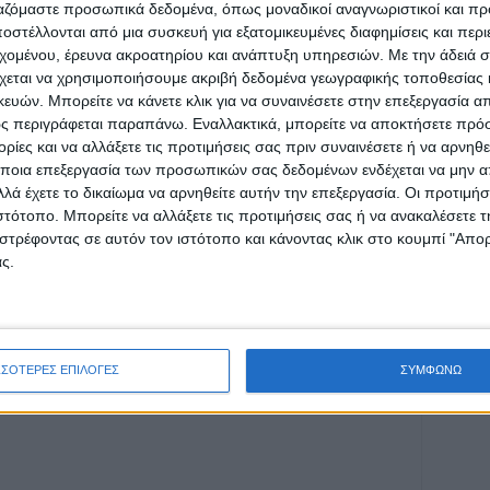
ργαζόμαστε προσωπικά δεδομένα, όπως μοναδικοί αναγνωριστικοί και 
στέλλονται από μια συσκευή για εξατομικευμένες διαφημίσεις και περ
εχομένου, έρευνα ακροατηρίου και ανάπτυξη υπηρεσιών.
Με την άδειά σα
χεται να χρησιμοποιήσουμε ακριβή δεδομένα γεωγραφικής τοποθεσίας 
ών. Μπορείτε να κάνετε κλικ για να συναινέσετε στην επεξεργασία απ
ς περιγράφεται παραπάνω. Εναλλακτικά, μπορείτε να αποκτήσετε πρό
ρίδα ΝΕΟΣ ΑΓΩΝ στο Google News!
ίες και να αλλάξετε τις προτιμήσεις σας πριν συναινέσετε ή να αρνηθεί
ποια επεξεργασία των προσωπικών σας δεδομένων ενδέχεται να μην απ
οχή της Καρδίτσας και ευρύτερα της Θεσσαλίας
λά έχετε το δικαίωμα να αρνηθείτε αυτήν την επεξεργασία. Οι προτιμήσ
ιστότοπο. Μπορείτε να αλλάξετε τις προτιμήσεις σας ή να ανακαλέσετε
στρέφοντας σε αυτόν τον ιστότοπο και κάνοντας κλικ στο κουμπί "Απ
ΕΠΟΜΕΝΟ ΑΡΘΡΟ
ς.
Από βδομάδα εξελίξεις με την έφεση της Δόξας
Μασχολουρίου
ΣΣΟΤΕΡΕΣ ΕΠΙΛΟΓΕΣ
ΣΥΜΦΩΝΩ