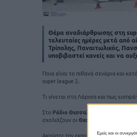
Θέμα αναδιάρθρωσης στη super
τελευταίες ημέρες μετά από 
Τρίπολης, Παναιτωλικός, Πανσ
υποβιβαστεί κανείς και να αυ
Ποια είναι τα πιθανά σενάρια και κατ
super league 2.
Τι γίνεται στη Λάρισα και πως εισπρ
Στο
Ράδιο Θεσσαλία 96
και στην εκπ
σχολιάζουν οι
Θεοδόσης Κατσάρας
κ
Εμείς και οι συνεργ
Ακούστε την εκπομπή
εδώ