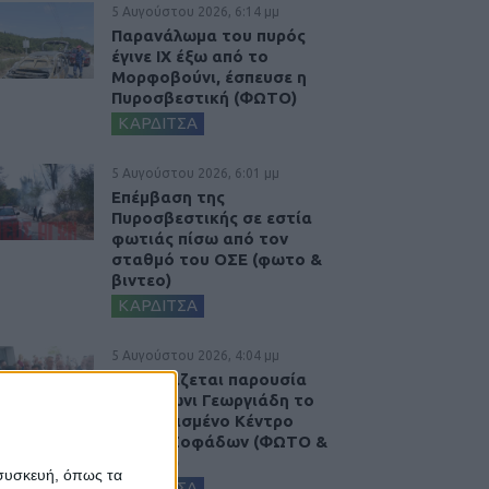
5 Αυγούστου 2026, 6:14 μμ
Παρανάλωμα του πυρός
έγινε ΙΧ έξω από το
Μορφοβούνι, έσπευσε η
Πυροσβεστική (ΦΩΤΟ)
ΚΑΡΔΙΤΣΑ
5 Αυγούστου 2026, 6:01 μμ
Επέμβαση της
Πυροσβεστικής σε εστία
φωτιάς πίσω από τον
σταθμό του ΟΣΕ (φωτο &
βιντεο)
ΚΑΡΔΙΤΣΑ
5 Αυγούστου 2026, 4:04 μμ
Εγκαινιάζεται παρουσία
του Άδωνι Γεωργιάδη το
ανακαινισμένο Κέντρο
Υγείας Σοφάδων (ΦΩΤΟ &
ΒΙΝΤΕΟ)
 συσκευή, όπως τα
ΚΑΡΔΙΤΣΑ