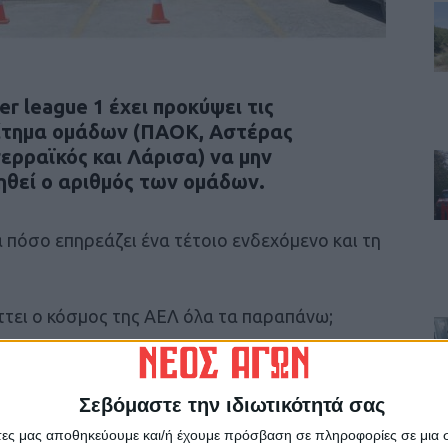
 league 1 έχει προκύψει τις
αίτημα ομάδων (ΠΑΟΚ, Αστέρας
ερραϊκός και Λάρισα) να μην
ξηθεί ο αριθμός των ομάδων.
ά πόσο επηρεάζει ένα τέτοιο ενδεχόμενο και τη
άττει ο κόσμος της ΑΕΛ όλα τα παραπάνω;
ομπή
“Στενό Πρέσινγκ”
αναλύουν και
αι
Κώστας Γκιάστας
Σεβόμαστε την ιδιωτικότητά σας
άτες μας αποθηκεύουμε και/ή έχουμε πρόσβαση σε πληροφορίες σε μια