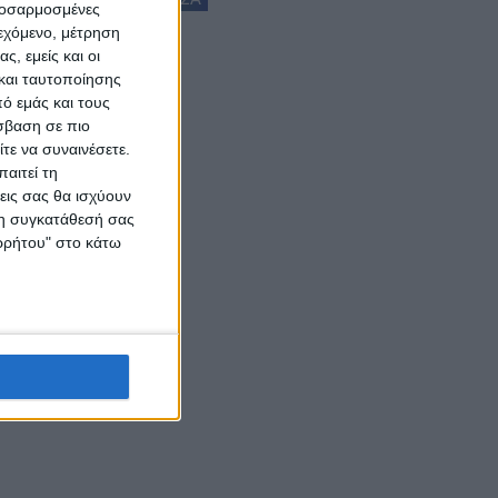
προσαρμοσμένες
ιεχόμενο, μέτρηση
ς, εμείς και οι
και ταυτοποίησης
ό εμάς και τους
σβαση σε πιο
τε να συναινέσετε.
αιτεί τη
εις σας θα ισχύουν
 τη συγκατάθεσή σας
ορρήτου" στο κάτω