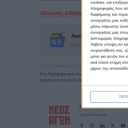
cookies, και επεξε
πληροφορίες που απο
Τελευταίες Ειδήσεις Σήμερα
διαφήμισης και περι
συνεργάτες μας ενδέ
μέσω σάρωσης συσκευ
συνεργάτες μας όπω
Ακολούθησε την εφημε
λεπτομερείς πληροφορ
Λάβετε υπόψη ότι κά
Όλες οι εξελίξεις στην περι
συγκατάθεσή σας, αλ
μόνο για αυτόν τον 
ανά πάσα στιγμή επι
ΠΡΟΗΓΟΥΜΕΝΟ ΑΡΘΡΟ
μέρος της ιστοσελίδα
Στο Περιφερειακό συμβούλιο συζητήθηκε η
έρευνα για τη νόσο Πάρκινσον στη Θεσσαλία
ΠΕΡΙ
Θεοδόσης Κατσάρας
https://neosagon.gr