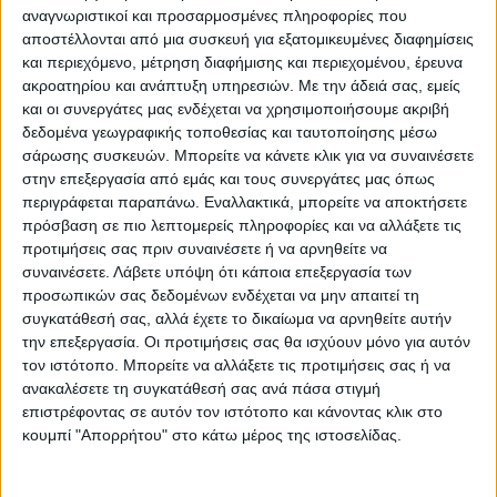
αναγνωριστικοί και προσαρμοσμένες πληροφορίες που
αποστέλλονται από μια συσκευή για εξατομικευμένες διαφημίσεις
και περιεχόμενο, μέτρηση διαφήμισης και περιεχομένου, έρευνα
ακροατηρίου και ανάπτυξη υπηρεσιών.
Με την άδειά σας, εμείς
και οι συνεργάτες μας ενδέχεται να χρησιμοποιήσουμε ακριβή
δεδομένα γεωγραφικής τοποθεσίας και ταυτοποίησης μέσω
σάρωσης συσκευών. Μπορείτε να κάνετε κλικ για να συναινέσετε
στην επεξεργασία από εμάς και τους συνεργάτες μας όπως
περιγράφεται παραπάνω. Εναλλακτικά, μπορείτε να αποκτήσετε
πρόσβαση σε πιο λεπτομερείς πληροφορίες και να αλλάξετε τις
προτιμήσεις σας πριν συναινέσετε ή να αρνηθείτε να
συναινέσετε.
Λάβετε υπόψη ότι κάποια επεξεργασία των
προσωπικών σας δεδομένων ενδέχεται να μην απαιτεί τη
7 Αυγούστου 2026, 10:21 πμ
συγκατάθεσή σας, αλλά έχετε το δικαίωμα να αρνηθείτε αυτήν
Μετά από θάνατο κατοίκου
την επεξεργασία. Οι προτιμήσεις σας θα ισχύουν μόνο για αυτόν
τον ιστότοπο. Μπορείτε να αλλάξετε τις προτιμήσεις σας ή να
επιβεβαιώθηκε το κρούσμα του ιού του
ανακαλέσετε τη συγκατάθεσή σας ανά πάσα στιγμή
Δυτικού Νείλου στην Κυψέλη - ο Δήμος
επιστρέφοντας σε αυτόν τον ιστότοπο και κάνοντας κλικ στο
Σοφάδων στις...
κουμπί "Απορρήτου" στο κάτω μέρος της ιστοσελίδας.
ΚΑΡΔΙΤΣΑ