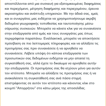
Δευτέρας που θα δώσει άλλα 150 χιλιοστά
αποστέλλονται από μια συσκευή για εξατομικευμένες διαφημίσεις
κυρίως στα νότια παράλια της Λάρισας και
και περιεχόμενο, μέτρηση διαφήμισης και περιεχομένου, έρευνα
ακροατηρίου και ανάπτυξη υπηρεσιών.
Με την άδειά σας, εμείς
στην ακτογραμμή του Πηλίου προς το
και οι συνεργάτες μας ενδέχεται να χρησιμοποιήσουμε ακριβή
Αιγαίο.
δεδομένα γεωγραφικής τοποθεσίας και ταυτοποίησης μέσω
σάρωσης συσκευών. Μπορείτε να κάνετε κλικ για να συναινέσετε
στην επεξεργασία από εμάς και τους συνεργάτες μας όπως
περιγράφεται παραπάνω. Εναλλακτικά, μπορείτε να αποκτήσετε
πρόσβαση σε πιο λεπτομερείς πληροφορίες και να αλλάξετε τις
προτιμήσεις σας πριν συναινέσετε ή να αρνηθείτε να
συναινέσετε.
Λάβετε υπόψη ότι κάποια επεξεργασία των
προσωπικών σας δεδομένων ενδέχεται να μην απαιτεί τη
συγκατάθεσή σας, αλλά έχετε το δικαίωμα να αρνηθείτε αυτήν
την επεξεργασία. Οι προτιμήσεις σας θα ισχύουν μόνο για αυτόν
τον ιστότοπο. Μπορείτε να αλλάξετε τις προτιμήσεις σας ή να
ανακαλέσετε τη συγκατάθεσή σας ανά πάσα στιγμή
επιστρέφοντας σε αυτόν τον ιστότοπο και κάνοντας κλικ στο
κουμπί "Απορρήτου" στο κάτω μέρος της ιστοσελίδας.
Περισσότερα στοιχεία και πιο ακριβής
εκτίμηση για το αν αυτή η ψυχρή εισβολή
που αναμένεται να τροφοδοτηθεί από το