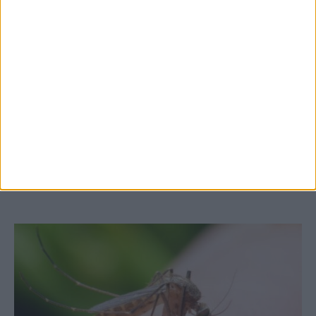
7 Αυγούστου 2026, 10:52 πμ
Θετικό το εμπορικό ισοζύγιο στη
Θεσσαλία, με την Καρδίτσα όμως ουραγό
στις εξαγωγές (πίνακες)
ΚΑΡΔΙΤΣΑ