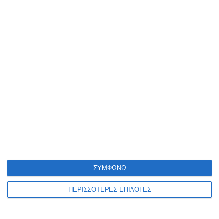
ΘΕΣΣΑΛΙΑ
ΣΥΜΦΩΝΩ
776 κρατούμενοι σε εγκαταστάσεις
ΠΕΡΙΣΣΟΤΕΡΕΣ ΕΠΙΛΟΓΕΣ
χωρητικότητας 600 ατόμων στις φυλακές
Τρικάλων