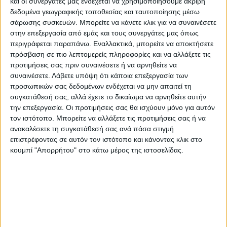
και οι συνεργάτες μας ενδέχεται να χρησιμοποιήσουμε ακριβή
δεδομένα γεωγραφικής τοποθεσίας και ταυτοποίησης μέσω
σάρωσης συσκευών. Μπορείτε να κάνετε κλικ για να συναινέσετε
στην επεξεργασία από εμάς και τους συνεργάτες μας όπως
περιγράφεται παραπάνω. Εναλλακτικά, μπορείτε να αποκτήσετε
πρόσβαση σε πιο λεπτομερείς πληροφορίες και να αλλάξετε τις
προτιμήσεις σας πριν συναινέσετε ή να αρνηθείτε να
Περισσότερα στοιχεία και πιο ακριβής
συναινέσετε.
Λάβετε υπόψη ότι κάποια επεξεργασία των
προσωπικών σας δεδομένων ενδέχεται να μην απαιτεί τη
εκτίμηση για το αν αυτή η ψυχρή εισβολή
συγκατάθεσή σας, αλλά έχετε το δικαίωμα να αρνηθείτε αυτήν
που αναμένεται να τροφοδοτηθεί από το
την επεξεργασία. Οι προτιμήσεις σας θα ισχύουν μόνο για αυτόν
θερμό για την εποχή υγρό στοιχείο της
τον ιστότοπο. Μπορείτε να αλλάξετε τις προτιμήσεις σας ή να
ανακαλέσετε τη συγκατάθεσή σας ανά πάσα στιγμή
θάλασσας ανάμεσα στο Θερμαϊκό και τα
επιστρέφοντας σε αυτόν τον ιστότοπο και κάνοντας κλικ στο
παράλια Λάρισας και Μαγνησίας στο Αιγαίο
κουμπί "Απορρήτου" στο κάτω μέρος της ιστοσελίδας.
και αν προκαλέσει βροχοπτώσεις που θα
έχουν το στοιχείο της ραγδαιότητας θα
είμαστε σε θέση να γνωρίζουμε προς την
Πέμπτη κατέληξε ο κ. Τακούδης
επισημαίνοντας ότι προς το παρόν φαίνεται
να είναι βροχές στα πεδινά και χιόνια στα