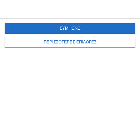
ΣΥΜΦΩΝΩ
ΠΕΡΙΣΣΟΤΕΡΕΣ ΕΠΙΛΟΓΕΣ
ΚΑΡΔΙΤΣΑ
2,3 εκατ. ευρώ για τη φοιτητική στέγη στο
Πανεπιστήμιο Θεσσαλίας