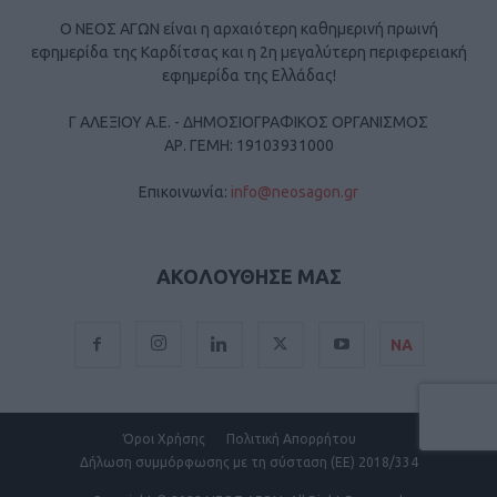
Ο ΝΕΟΣ ΑΓΩΝ είναι η αρχαιότερη καθημερινή πρωινή
εφημερίδα της Καρδίτσας και η 2η μεγαλύτερη περιφερειακή
εφημερίδα της Ελλάδας!
Γ ΑΛΕΞΙΟΥ Α.Ε. - ΔΗΜΟΣΙΟΓΡΑΦΙΚΟΣ ΟΡΓΑΝΙΣΜΟΣ
ΑΡ. ΓΕΜΗ: 19103931000
Επικοινωνία:
info@neosagon.gr
ΑΚΟΛΟΥΘΗΣΕ ΜΑΣ
ΝΑ
Όροι Χρήσης
Πολιτική Απορρήτου
Δήλωση συμμόρφωσης με τη σύσταση (ΕΕ) 2018/334