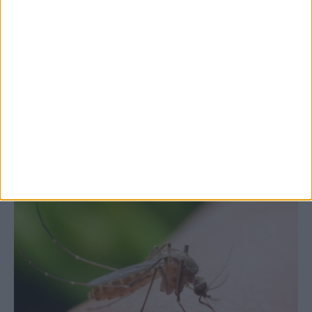
7 Αυγούστου 2026, 10:52 πμ
Θετικό το εμπορικό ισοζύγιο στη
Θεσσαλία, με την Καρδίτσα όμως ουραγό
στις εξαγωγές (πίνακες)
ΚΑΡΔΙΤΣΑ