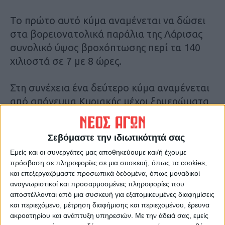
Το πρώτο αυτό κύμα αναμένεται να δώσει
στα βορειονατολικά παράλια της Λάρισας
συνολικό ύψος βροχόπτωσης περί τα 140
χιλιοστά σε 7 με 8 ώρες.
Στη συνέχεια ένα δεύτερο κύμα αναμένεται
από απόγευμα Κυριακής μέχρι ξημερώματα
Δευτέρας που θα δώσει άλλα 150 χιλιοστά
κυρίως στα νότια παράλια της Λάρισας και
Σεβόμαστε την ιδιωτικότητά σας
στην ακτογραμμή του Πηλίου προς το
Εμείς και οι συνεργάτες μας αποθηκεύουμε και/ή έχουμε
Αιγαίο.
πρόσβαση σε πληροφορίες σε μια συσκευή, όπως τα cookies,
και επεξεργαζόμαστε προσωπικά δεδομένα, όπως μοναδικοί
αναγνωριστικοί και προσαρμοσμένες πληροφορίες που
αποστέλλονται από μια συσκευή για εξατομικευμένες διαφημίσεις
και περιεχόμενο, μέτρηση διαφήμισης και περιεχομένου, έρευνα
ακροατηρίου και ανάπτυξη υπηρεσιών.
Με την άδειά σας, εμείς