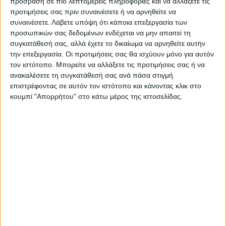
πρόσβαση σε πιο λεπτομερείς πληροφορίες και να αλλάξετε τις
Όλες οι εξελίξεις στην περιοχή της
προτιμήσεις σας πριν συναινέσετε ή να αρνηθείτε να
Καρδίτσας και ευρύτερα της Θεσσαλίας
συναινέσετε.
Λάβετε υπόψη ότι κάποια επεξεργασία των
προσωπικών σας δεδομένων ενδέχεται να μην απαιτεί τη
συγκατάθεσή σας, αλλά έχετε το δικαίωμα να αρνηθείτε αυτήν
ΠΡΟΗΓΟΥΜΕΝΟ ΑΡΘΡΟ
ΕΠΟΜΕΝΟ ΑΡΘΡΟ
την επεξεργασία. Οι προτιμήσεις σας θα ισχύουν μόνο για αυτόν
τον ιστότοπο. Μπορείτε να αλλάξετε τις προτιμήσεις σας ή να
Πόσα γήπεδα θα χτίσουμε
Συνεχίζεται την Τετάρτη η
ανακαλέσετε τη συγκατάθεσή σας ανά πάσα στιγμή
ακόμη;
δίκη για τον Βασίλη Μάγγο -
επιστρέφοντας σε αυτόν τον ιστότοπο και κάνοντας κλικ στο
Ρυθμίσεις κυκλοφορίας από
κουμπί "Απορρήτου" στο κάτω μέρος της ιστοσελίδας.
την Αστυνομική Διεύθυνση
ΝΕΟΣ ΑΓΩΝ
https://neosagon.gr
Η Αρχαιότερη Καθημερινή Πρωινή Εφημερίδα της Καρδίτσας