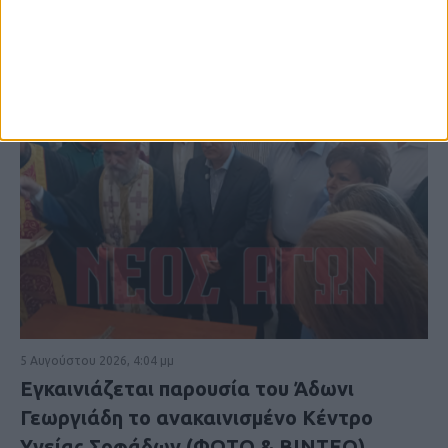
5 Αυγούστου 2026, 4:04 μμ
Εγκαινιάζεται παρουσία του Άδωνι
Γεωργιάδη το ανακαινισμένο Κέντρο
Υγείας Σοφάδων (ΦΩΤΟ & ΒΙΝΤΕΟ)