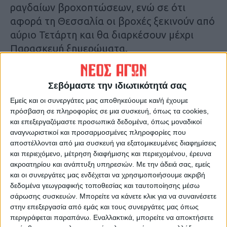
ραγδαίων βροχοπτώσεων, ενώ σε ότι
αφορά τη Θεσσαλία οι βροχές ξεκινούν από
αύριο Τετάρτη και θα διαρκέσουν μέχρι
Παρασκευή ξημερώματα.
Κύριο χαρακτηριστικό επίσης θα είναι η
Σεβόμαστε την ιδιωτικότητά σας
πτώση της θερμοκρασίας καθώς
Εμείς και οι συνεργάτες μας αποθηκεύουμε και/ή έχουμε
αναμένουμε και τις πρώτες χιονοπτώσεις
πρόσβαση σε πληροφορίες σε μια συσκευή, όπως τα cookies,
στα ορεινά ενώ από σήμερα επικρατεί ένα
και επεξεργαζόμαστε προσωπικά δεδομένα, όπως μοναδικοί
βόρειο ρεύμα και ήδη το κρύο αρχίζει να
αναγνωριστικοί και προσαρμοσμένες πληροφορίες που
γίνεται αισθητό και στη Λάρισα.
αποστέλλονται από μια συσκευή για εξατομικευμένες διαφημίσεις
και περιεχόμενο, μέτρηση διαφήμισης και περιεχομένου, έρευνα
ακροατηρίου και ανάπτυξη υπηρεσιών.
Με την άδειά σας, εμείς
Τελευταίες Ειδήσεις Σήμερα
και οι συνεργάτες μας ενδέχεται να χρησιμοποιήσουμε ακριβή
δεδομένα γεωγραφικής τοποθεσίας και ταυτοποίησης μέσω
σάρωσης συσκευών. Μπορείτε να κάνετε κλικ για να συναινέσετε
Ακολούθησε την εφημερίδα ΝΕΟΣ
στην επεξεργασία από εμάς και τους συνεργάτες μας όπως
περιγράφεται παραπάνω. Εναλλακτικά, μπορείτε να αποκτήσετε
ΑΓΩΝ στο Google News!