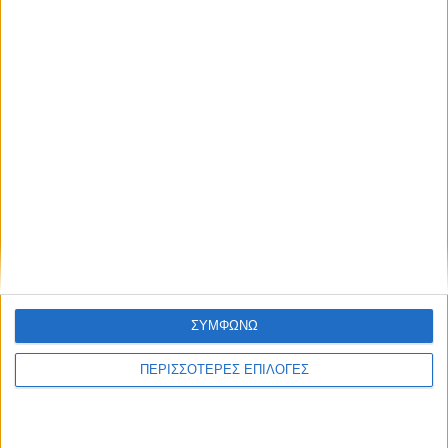
ΕΛΛΑΔΑ
Στα 65 τα κρούσματα του Ιού Δυτικού
ΣΥΜΦΩΝΩ
Νείλου στην Ελλάδα
ΠΕΡΙΣΣΟΤΕΡΕΣ ΕΠΙΛΟΓΕΣ