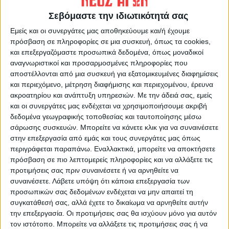
το μόνο που νιώθω είναι οργή και θυμό.
Σεβόμαστε την ιδιωτικότητά σας
Έπρεπε να περάσουν 17 μήνες για να κάνει ο
Εμείς και οι συνεργάτες μας αποθηκεύουμε και/ή έχουμε
εισαγγελέας μήνυση κατά τεσσάρων
πρόσβαση σε πληροφορίες σε μια συσκευή, όπως τα cookies,
προσώπων; Με τη λέξη πλημμέλημα δεν
και επεξεργαζόμαστε προσωπικά δεδομένα, όπως μοναδικοί
αναγνωριστικοί και προσαρμοσμένες πληροφορίες που
νιώθω ικανοποιημένος», τόνισε ο Νίκος
αποστέλλονται από μια συσκευή για εξατομικευμένες διαφημίσεις
Πλακιάς.
και περιεχόμενο, μέτρηση διαφήμισης και περιεχομένου, έρευνα
ακροατηρίου και ανάπτυξη υπηρεσιών.
Με την άδειά σας, εμείς
και οι συνεργάτες μας ενδέχεται να χρησιμοποιήσουμε ακριβή
«Παραλάβαμε το υλικό και κάναμε και
δεδομένα γεωγραφικής τοποθεσίας και ταυτοποίησης μέσω
δεύτερη κηδεία. Πώς να ησυχάσει μετά ο
σάρωσης συσκευών. Μπορείτε να κάνετε κλικ για να συναινέσετε
κύριος Πλακιάς, πώς να ησυχάσει ο
στην επεξεργασία από εμάς και τους συνεργάτες μας όπως
αδερφός μου, πώς να ησυχάσουν οι
περιγράφεται παραπάνω. Εναλλακτικά, μπορείτε να αποκτήσετε
πρόσβαση σε πιο λεπτομερείς πληροφορίες και να αλλάξετε τις
γυναίκες μας όταν είμαστε η οικογένεια που
προτιμήσεις σας πριν συναινέσετε ή να αρνηθείτε να
κάναμε δύο φορές κηδείες. Ποιος μπορεί να
συναινέσετε.
Λάβετε υπόψη ότι κάποια επεξεργασία των
σταθεί απέναντί μου στο δικαστήριο και να
προσωπικών σας δεδομένων ενδέχεται να μην απαιτεί τη
συγκατάθεσή σας, αλλά έχετε το δικαίωμα να αρνηθείτε αυτήν
πει ότι έγιναν όλα σωστά;» διερωτήθηκε
την επεξεργασία. Οι προτιμήσεις σας θα ισχύουν μόνο για αυτόν
στη συνέχεια.
τον ιστότοπο. Μπορείτε να αλλάξετε τις προτιμήσεις σας ή να