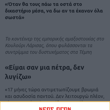
«Όταν θα τους πάω τα οστά στο
δικαστήριο μέσα, να δω αν τα έκαναν όλα
σωστά»
Το κοντέινερ της εμπορικής αμαξοστοιχίας στο
Κουλούρι Λάρισας, όπου φυλάσσονται τα
συντρίμμια του δυστυχήματος στα Τέμπη
«Είμαι σαν μια πέτρα, δεν
λυγίζω»
«17 μήνες τώρα αντιμετωπίζουμε βρωμιά
και ασυδοσία παντού. Δεν λειτουργώ πλέον,
είμαι σαν μία πέτρα, σίδερο, ατσάλι. Δεν
λυγίζω, δεν καταλαβαίνω, δεν νιώθω πόνο,