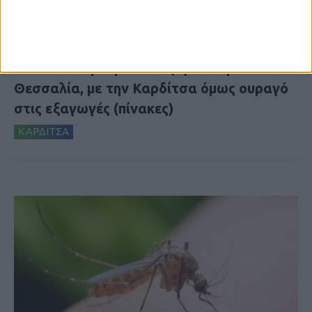
7 Αυγούστου 2026, 10:52 πμ
Θετικό το εμπορικό ισοζύγιο στη
Θεσσαλία, με την Καρδίτσα όμως ουραγό
στις εξαγωγές (πίνακες)
ΚΑΡΔΙΤΣΑ