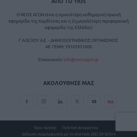
ΑΠΟ ΤΟ 1935
Ο ΝΕΟΣ ΑΓΩΝ είναι η αρχαιότερη καθημερινή πρωινή
εφημερίδα της Καρδίτσας και η 2η μεγαλύτερη περιφερειακή
εφημερίδα της Ελλάδας!
Γ ΑΛΕΞΙΟΥ Α.Ε. - ΔΗΜΟΣΙΟΓΡΑΦΙΚΟΣ ΟΡΓΑΝΙΣΜΟΣ
ΑΡ. ΓΕΜΗ: 19103931000
Επικοινωνία:
info@neosagon.gr
ΑΚΟΛΟΥΘΗΣΕ ΜΑΣ
ΝΑ
Όροι Χρήσης
Πολιτική Απορρήτου
Δήλωση συμμόρφωσης με τη σύσταση (ΕΕ) 2018/334